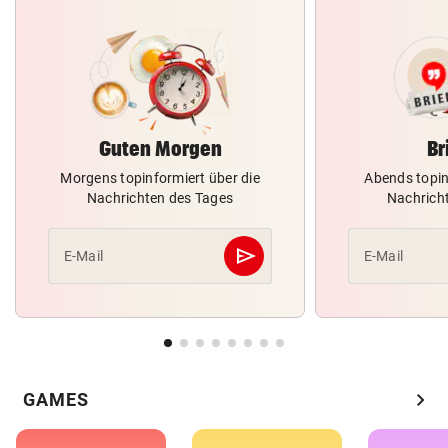
Guten Morgen
Br
Morgens topinformiert über die
Abends topin
Nachrichten des Tages
Nachrich
send
E-Mail
E-Mail
Abschicken
chevron_right
GAMES