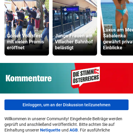
Luxus am Mee
Golser Volksfest
Junge Frauen am
Sabalenka
mit vielen Promis
Villacher Bahnhof
gewährt priva
eröffnet
belästigt
Einblicke
Einloggen, um an der Diskussion teilzunehmen
Willkommen in unserer Community! Eingehende Beiträge werden
geprüft und anschließend veröffentlicht. Bitte achten Sie auf
Einhaltung unserer
Netiquette
und
AGB
. Für ausführliche