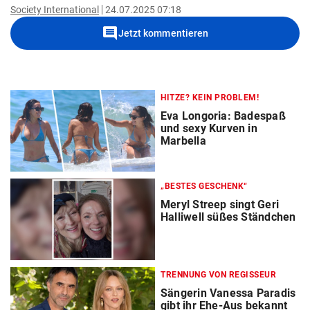
Society International
24.07.2025 07:18
comment
Jetzt kommentieren
HITZE? KEIN PROBLEM!
Eva Longoria: Badespaß
und sexy Kurven in
Marbella
„BESTES GESCHENK“
Meryl Streep singt Geri
Halliwell süßes Ständchen
TRENNUNG VON REGISSEUR
Sängerin Vanessa Paradis
gibt ihr Ehe-Aus bekannt