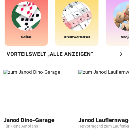
Solitär
Kreuzworträtsel
Mahj
chevron_right
VORTEILSWELT „ALLE ANZEIGEN“
Janod Dino-Garage
Janod Lauflernwa
Für kleine Autofans
Hervorragend zum Laufenle