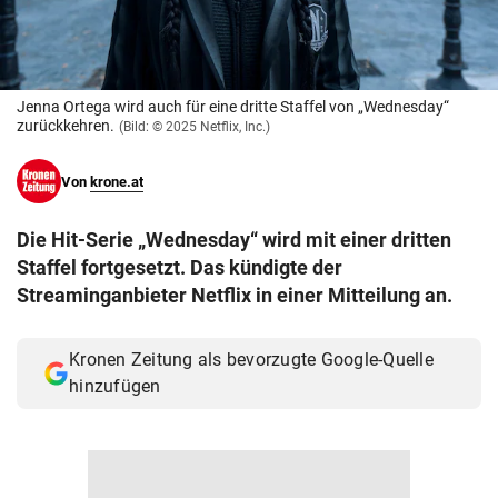
© Krone Multimedia GmbH & Co KG 2026
Muthgasse 2, 1190 Wien
Jenna Ortega wird auch für eine dritte Staffel von „Wednesday“
zurückkehren.
(Bild: © 2025 Netflix, Inc.)
Von
krone.at
Die Hit-Serie „Wednesday“ wird mit einer dritten
Staffel fortgesetzt. Das kündigte der
Streaminganbieter Netflix in einer Mitteilung an.
Kronen Zeitung als bevorzugte Google-Quelle
hinzufügen