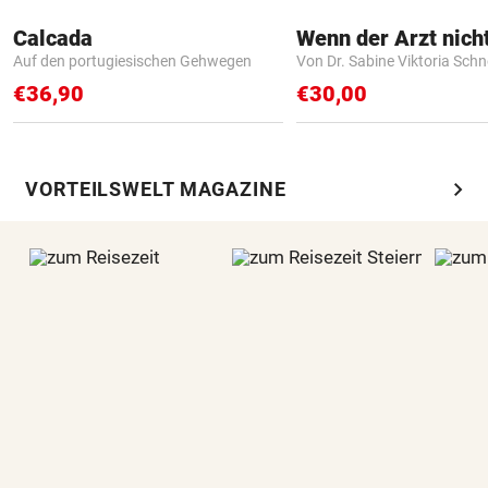
Calcada
Auf den portugiesischen Gehwegen
Von Dr. Sabine Viktoria Schn
€36,90
€30,00
chevron_right
VORTEILSWELT MAGAZINE