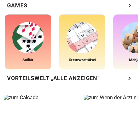
chevron_right
GAMES
Solitär
Kreuzworträtsel
Mahj
chevron_right
VORTEILSWELT „ALLE ANZEIGEN“