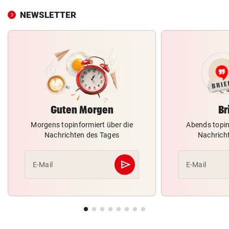
NEWSLETTER
Guten Morgen
Br
Morgens topinformiert über die
Abends topin
Nachrichten des Tages
Nachrich
send
E-Mail
E-Mail
Abschicken