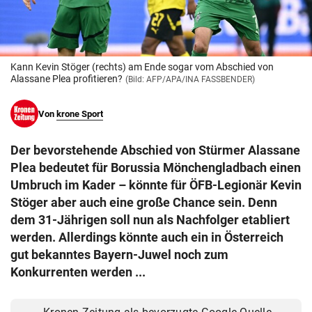
© Krone Multimedia GmbH & Co KG 2026
Muthgasse 2, 1190 Wien
Kann Kevin Stöger (rechts) am Ende sogar vom Abschied von
Alassane Plea profitieren?
(Bild: AFP/APA/INA FASSBENDER)
Von
krone Sport
Der bevorstehende Abschied von Stürmer Alassane
Plea bedeutet für Borussia Mönchengladbach einen
Umbruch im Kader – könnte für ÖFB-Legionär Kevin
Stöger aber auch eine große Chance sein. Denn
dem 31-Jährigen soll nun als Nachfolger etabliert
werden. Allerdings könnte auch ein in Österreich
gut bekanntes Bayern-Juwel noch zum
Konkurrenten werden ...