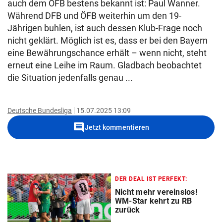
auch dem ÖFB bestens bekannt ist: Paul Wanner.
Während DFB und ÖFB weiterhin um den 19-
Jährigen buhlen, ist auch dessen Klub-Frage noch
nicht geklärt. Möglich ist es, dass er bei den Bayern
eine Bewährungschance erhält – wenn nicht, steht
erneut eine Leihe im Raum. Gladbach beobachtet
die Situation jedenfalls genau ...
Deutsche Bundesliga
15.07.2025 13:09
comment
Jetzt kommentieren
DER DEAL IST PERFEKT:
Nicht mehr vereinslos!
WM-Star kehrt zu RB
zurück