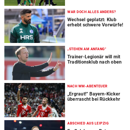
WAR DOCH ALLES ANDERS?
Wechsel geplatzt: Klub
erhebt schwere Vorwürfe!
„STEHEN AM ANFANG“
Trainer-Legionär will mit
Traditionsklub nach oben
NACH WM-ABENTEUER
„Ergraut!“ Bayern-Kicker
überrascht bei Rückkehr
ABSCHIED AUS LEIPZIG