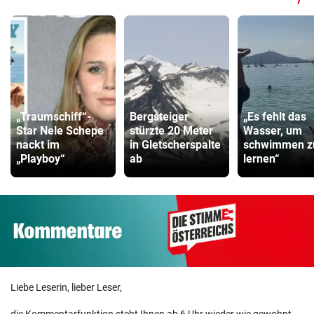
ZUM VERGLEICH
Fahrradanhänger Vergleich
ZUM VERGLEICH
Faszienrolle Vergleich
ZUM VERGLEICH
„Traumschiff“-
Bergsteiger
„Es fehlt das
Star Nele Schepe
stürzte 20 Meter
Wasser, um
Hoverboard Vergleich
nackt im
in Gletscherspalte
schwimmen z
„Playboy“
ab
lernen“
ZUM VERGLEICH
Kinderfahrrad Vergleich
ZUM VERGLEICH
Liebe Leserin, lieber Leser,