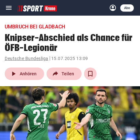
menu
account_circle
Navigation
Anmelden
Abo
close
Schließen
ein-/ausklappen
UMBRUCH BEI GLADBACH
Abonnieren
Knipser-Abschied als Chance für
ÖFB-Legionär
account_circle
arrow_right
Anmelden
Deutsche Bundesliga
15.07.2025 13:09
pin_drop
arrow_right
Bundesland auswäh
Wien
play_arrow
Anhören
Teilen
bookmark
Merkliste
Suchbegriff
search
eingeben