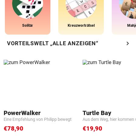
Solitär
Kreuzworträtsel
Mahj
chevron_right
VORTEILSWELT „ALLE ANZEIGEN“
PowerWalker
Turtle Bay
Eine Empfehlung von Philipp bewegt
Aus dem Weg, hier kommen w
€78,90
€19,90