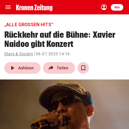
menu
account_circle
Navigation
Anmelden
Abo
close
Schließen
ein-/ausklappen
„ALLE GROSSEN HITS“
Abonnieren
Rückkehr auf die Bühne: Xavier
Naidoo gibt Konzert
account_circle
arrow_right
Anmelden
Stars & Society
06.07.2025 14:16
pin_drop
arrow_right
Bundesland auswäh
Wien
play_arrow
Anhören
Teilen
bookmark
Merkliste
Suchbegriff
search
eingeben