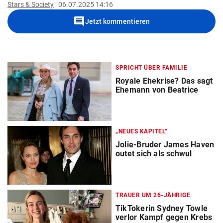
Stars & Society
06.07.2025 14:16
comment
Jetzt kommentieren
SPRICHT ÜBER FAMILIE
Royale Ehekrise? Das sagt
Ehemann von Beatrice
„NEUES KAPITEL“
Jolie-Bruder James Haven
outet sich als schwul
TRAUER UM 26-JÄHRIGE
TikTokerin Sydney Towle
verlor Kampf gegen Krebs