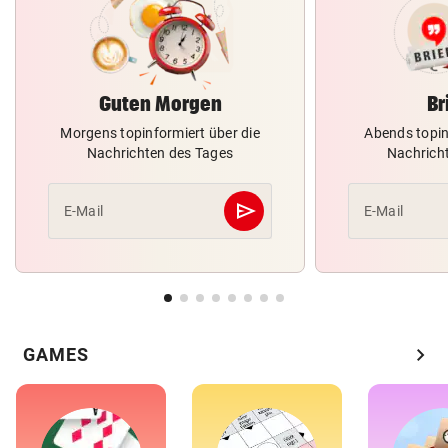
Guten Morgen
Br
Morgens topinformiert über die
Abends topin
Nachrichten des Tages
Nachrich
send
E-Mail
E-Mail
Abschicken
chevron_right
GAMES