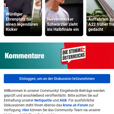
Würdiger
Ehrenplatz für
Nervenstarker
Auffahrten zu
einen legendären
Schwärzler zieht
A22 früher fre
Kicker
ins Halbfinale ein
gedacht
Einloggen, um an der Diskussion teilzunehmen
Willkommen in unserer Community! Eingehende Beiträge werden
geprüft und anschließend veröffentlicht. Bitte achten Sie auf
Einhaltung unserer
Netiquette
und
AGB
. Für ausführliche
Diskussionen steht Ihnen ebenso das
krone.at-Forum
zur
Verfügung.
Hier
können Sie das Community-Team via unserer