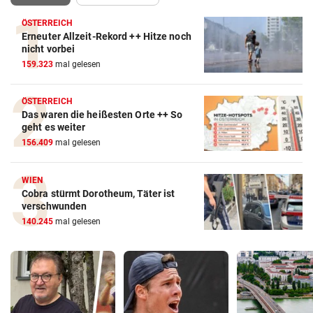
ÖSTERREICH
Erneuter Allzeit-Rekord ++ Hitze noch
nicht vorbei
159.323
mal gelesen
ÖSTERREICH
Das waren die heißesten Orte ++ So
geht es weiter
156.409
mal gelesen
WIEN
Cobra stürmt Dorotheum, Täter ist
verschwunden
140.245
mal gelesen