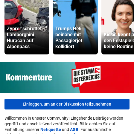
Zyprer schrottet
Trumps Heli
Lamborghini
beinahe mit
Kissin kennt b
Huracan auf
Passagierjet
den Festspiel
Alpenpass
kollidiert
keine Routine
Einloggen, um an der Diskussion teilzunehmen
Willkommen in unserer Community! Eingehende Beiträge werden
geprüft und anschließend veröffentlicht. Bitte achten Sie auf
Einhaltung unserer
Netiquette
und
AGB
. Für ausführliche