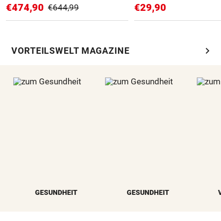
€474,90
€29,90
€644,99
chevron_right
VORTEILSWELT MAGAZINE
GESUNDHEIT
GESUNDHEIT