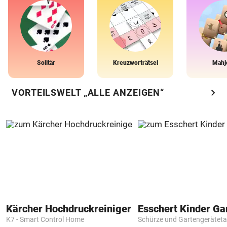
Solitär
Kreuzworträtsel
Mahj
chevron_right
VORTEILSWELT „ALLE ANZEIGEN“
Kärcher Hochdruckreiniger
K7 - Smart Control Home
Schürze und Gartengerätet