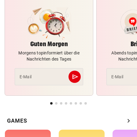
Guten Morgen
Br
Morgens topinformiert über die
Abends topin
Nachrichten des Tages
Nachrich
send
E-Mail
E-Mail
Abschicken
chevron_right
GAMES