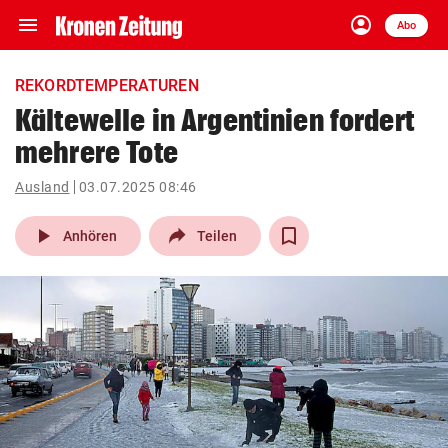
menu
account_circle
Navigation
Anmelden
Abo
close
Schließen
ein-/ausklappen
REKORDTEMPERATUREN
Abonnieren
Kältewelle in Argentinien fordert
mehrere Tote
account_circle
arrow_right
Anmelden
Ausland
03.07.2025 08:46
pin_drop
arrow_right
Bundesland auswäh
Wien
play_arrow
Anhören
Teilen
bookmark
Merkliste
Suchbegriff
search
eingeben