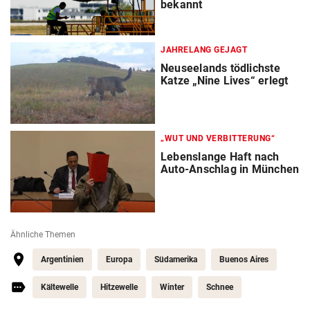
bekannt
JAHRELANG GEJAGT
Neuseelands tödlichste
Katze „Nine Lives“ erlegt
„WUT UND VERBITTERUNG“
Lebenslange Haft nach
Auto-Anschlag in München
Ähnliche Themen
Argentinien
Europa
Südamerika
Buenos Aires
Kältewelle
Hitzewelle
Winter
Schnee