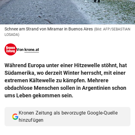
© Krone Multimedia GmbH & Co KG 2026
Muthgasse 2, 1190 Wien
Schnee am Strand von Miramar in Buenos Aires
(Bild: AFP/SEBASTIAN
LOSADA)
Von
krone.at
Während Europa unter einer Hitzewelle stöhnt, hat
Südamerika, wo derzeit Winter herrscht, mit einer
extremen Kältewelle zu kämpfen. Mehrere
obdachlose Menschen sollen in Argentinien schon
ums Leben gekommen sein.
Kronen Zeitung als bevorzugte Google-Quelle
hinzufügen