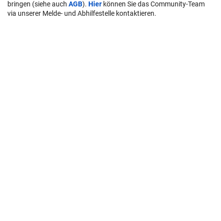
User-Beiträge geben nicht notwendigerweise die Meinung des
Betreibers/der Redaktion bzw. von Krone Multimedia (KMM) wieder.
In diesem Sinne distanziert sich die Redaktion/der Betreiber von den
Inhalten in diesem Diskussionsforum. KMM behält sich
insbesondere vor, gegen geltendes Recht verstoßende, den guten
Sitten oder der
Netiquette
widersprechende bzw. dem Ansehen von
KMM zuwiderlaufende Beiträge zu löschen, diesbezüglichen
Schadenersatz gegenüber dem betreffenden User geltend zu
machen, die Nutzer-Daten zu Zwecken der Rechtsverfolgung zu
verwenden und strafrechtlich relevante Beiträge zur Anzeige zu
bringen (siehe auch
AGB
).
Hier
können Sie das Community-Team
via unserer Melde- und Abhilfestelle kontaktieren.