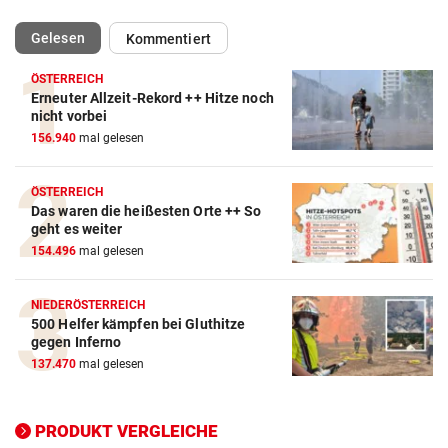
(ausgewählt)
Gelesen
Kommentiert
ÖSTERREICH
Erneuter Allzeit-Rekord ++ Hitze noch
nicht vorbei
156.940
mal gelesen
Action-Cam Vergleich
ÖSTERREICH
ZUM VERGLEICH
Das waren die heißesten Orte ++ So
geht es weiter
Crosstrainer Vergleich
154.496
mal gelesen
ZUM VERGLEICH
NIEDERÖSTERREICH
E-Bike Vergleich
500 Helfer kämpfen bei Gluthitze
ZUM VERGLEICH
gegen Inferno
137.470
mal gelesen
Elektro-Scooter Vergleich
ZUM VERGLEICH
PRODUKT VERGLEICHE
Ergometer Vergleich