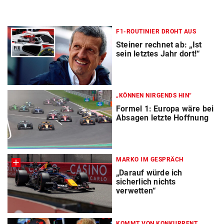
F1-ROUTINIER DROHT AUS
Steiner rechnet ab: „Ist
sein letztes Jahr dort!“
„KÖNNEN NIRGENDS HIN“
Formel 1: Europa wäre bei
Absagen letzte Hoffnung
MARKO IM GESPRÄCH
„Darauf würde ich
sicherlich nichts
verwetten“
KOMMT VON KONKURRENT