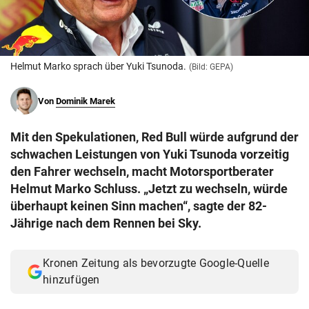
© Krone Multimedia GmbH & Co KG 2026
Muthgasse 2, 1190 Wien
Helmut Marko sprach über Yuki Tsunoda.
(Bild: GEPA)
Von
Dominik Marek
Mit den Spekulationen, Red Bull würde aufgrund der
schwachen Leistungen von Yuki Tsunoda vorzeitig
den Fahrer wechseln, macht Motorsportberater
Helmut Marko Schluss. „Jetzt zu wechseln, würde
überhaupt keinen Sinn machen“, sagte der 82-
Jährige nach dem Rennen bei Sky.
Kronen Zeitung als bevorzugte Google-Quelle
hinzufügen