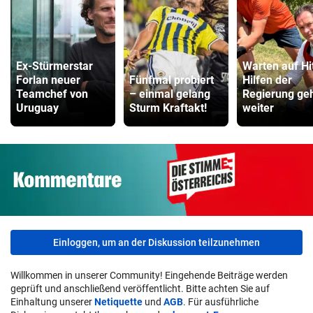
Ex-Stürmerstar
Warten auf Hi
Forlan neuer
Fünfmal probiert
Hilfen der
Teamchef von
– einmal gelang
Regierung ge
Uruguay
Sturm Kraftakt!
weiter
Einloggen, um an der Diskussion teilzunehmen
Willkommen in unserer Community! Eingehende Beiträge werden
geprüft und anschließend veröffentlicht. Bitte achten Sie auf
Einhaltung unserer
Netiquette
und
AGB
. Für ausführliche