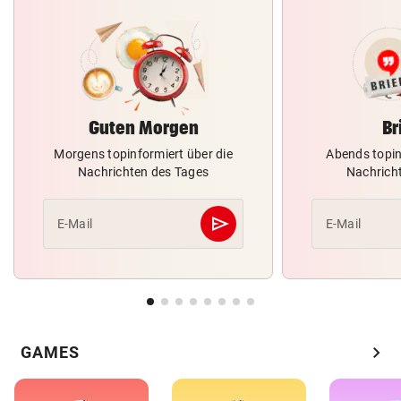
Guten Morgen
Br
Morgens topinformiert über die
Abends topin
Nachrichten des Tages
Nachrich
send
E-Mail
E-Mail
Abschicken
chevron_right
GAMES