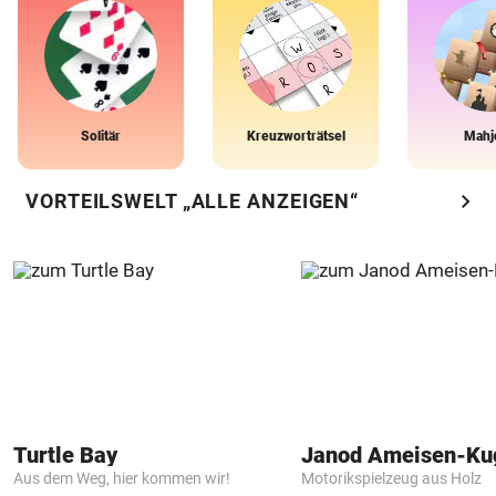
Solitär
Kreuzworträtsel
Mahj
chevron_right
VORTEILSWELT „ALLE ANZEIGEN“
Turtle Bay
Janod Ameisen-Ku
Aus dem Weg, hier kommen wir!
Motorikspielzeug aus Holz