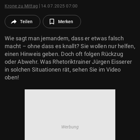
© Krone Multimedia GmbH & Co KG 2026
Krone zu Mittag
14.07.2025 07:00
Muthgasse 2, 1190 Wien
Teilen
Merken
Wie sagt man jemandem, dass er etwas falsch
macht – ohne dass es knallt? Sie wollen nur helfen,
einen Hinweis geben. Doch oft folgen Rückzug
oder Abwehr. Was Rhetoriktrainer Jürgen Eisserer
in solchen Situationen rät, sehen Sie im Video
oben!