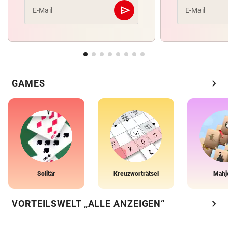
send
E-Mail
E-Mail
Abschicken
chevron_right
GAMES
Solitär
Kreuzworträtsel
Mahj
chevron_right
VORTEILSWELT „ALLE ANZEIGEN“