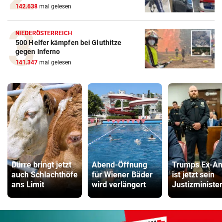
142.638
mal gelesen
NIEDERÖSTERREICH
500 Helfer kämpfen bei Gluthitze
gegen Inferno
141.347
mal gelesen
Dürre bringt jetzt
Abend-Öffnung
Trumps Ex-An
auch Schlachthöfe
für Wiener Bäder
ist jetzt sein
ans Limit
wird verlängert
Justizministe