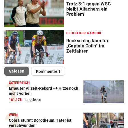
Trotz 3:1 gegen WSG
bleibt Altachern ein
Problem
FLUCH DER KARIBIK
Rückschlag kam für
„Captain Colin“ im
Zeitfahren
(ausgewählt)
Gelesen
Kommentiert
ÖSTERREICH
Erneuter Allzeit-Rekord ++ Hitze noch
nicht vorbei
161.178
mal gelesen
WIEN
Cobra stürmt Dorotheum, Täter ist
verschwunden