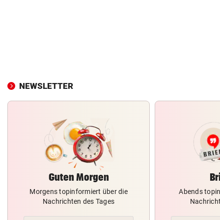
NEWSLETTER
Guten Morgen
Br
Morgens topinformiert über die
Abends topin
Nachrichten des Tages
Nachrich