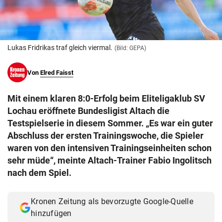
© Krone Multimedia GmbH & Co KG 2026
Muthgasse 2, 1190 Wien
Lukas Fridrikas traf gleich viermal.
(Bild: GEPA)
Von
Elred Faisst
Mit einem klaren 8:0-Erfolg beim Eliteligaklub SV
Lochau eröffnete Bundesligist Altach die
Testspielserie in diesem Sommer. „Es war ein guter
Abschluss der ersten Trainingswoche, die Spieler
waren von den intensiven Trainingseinheiten schon
sehr müde“, meinte Altach-Trainer Fabio Ingolitsch
nach dem Spiel.
Kronen Zeitung als bevorzugte Google-Quelle
hinzufügen