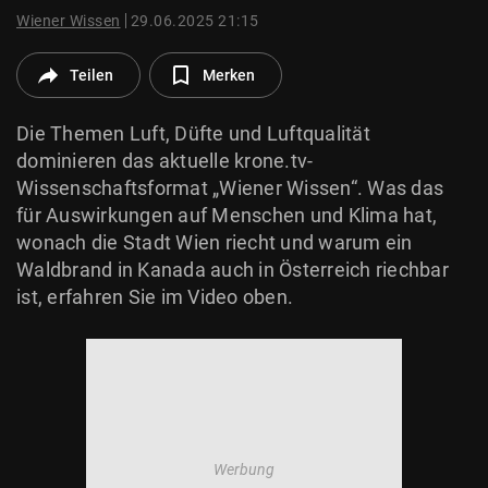
© Krone Multimedia GmbH & Co KG 2026
Wiener Wissen
29.06.2025 21:15
Muthgasse 2, 1190 Wien
Teilen
Merken
Die Themen Luft, Düfte und Luftqualität
dominieren das aktuelle krone.tv-
Wissenschaftsformat „Wiener Wissen“. Was das
für Auswirkungen auf Menschen und Klima hat,
wonach die Stadt Wien riecht und warum ein
Waldbrand in Kanada auch in Österreich riechbar
ist, erfahren Sie im Video oben.