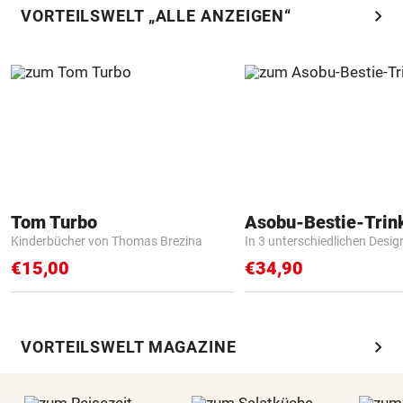
chevron_right
VORTEILSWELT „ALLE ANZEIGEN“
Tom Turbo
Asobu-Bestie-Trin
Kinderbücher von Thomas Brezina
In 3 unterschiedlichen Desig
€15,00
€34,90
chevron_right
VORTEILSWELT MAGAZINE