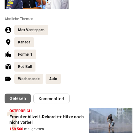
Ähnliche Themen
Max Verstappen
Kanada
Formel 1
Red Bull
Wochenende
Auto
(ausgewählt)
Gelesen
Kommentiert
ÖSTERREICH
Erneuter Allzeit-Rekord ++ Hitze noch
Action-Cam Vergleich
nicht vorbei
158.560
mal gelesen
ZUM VERGLEICH