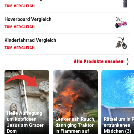
ZUM VERGLEICH
Hoverboard Vergleich
ZUM VERGLEICH
Kinderfahrrad Vergleich
ZUM VERGLEICH
Alle Produkte ansehen
Helle Aufregung
um kopflosen
Lenker sah Rauch,
Rätsel um in 
Jesus am Grazer
dann ging Traktor
ertrunkenes
Dom
in Flammen auf
Mädchen (3)