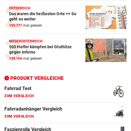
Crosstrainer Vergleich
ÖSTERREICH
Das waren die heißesten Orte ++ So
ZUM VERGLEICH
geht es weiter
155.777
mal gelesen
E-Bike Vergleich
ZUM VERGLEICH
NIEDERÖSTERREICH
500 Helfer kämpfen bei Gluthitze
Elektro-Scooter Vergleich
gegen Inferno
ZUM VERGLEICH
139.166
mal gelesen
Ergometer Vergleich
ZUM VERGLEICH
PRODUKT VERGLEICHE
Fahrrad Test
ZUM VERGLEICH
Fahrradanhänger Vergleich
ZUM VERGLEICH
Faszienrolle Vergleich