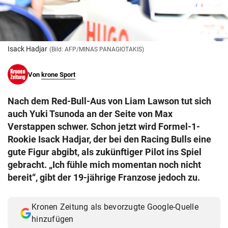
© Krone Multimedia GmbH & Co KG 2026
Muthgasse 2, 1190 Wien
Isack Hadjar
(Bild: AFP/MINAS PANAGIOTAKIS)
Von
krone Sport
Nach dem Red-Bull-Aus von Liam Lawson tut sich
auch Yuki Tsunoda an der Seite von Max
Verstappen schwer. Schon jetzt wird Formel-1-
Rookie Isack Hadjar, der bei den Racing Bulls eine
gute Figur abgibt, als zukünftiger Pilot ins Spiel
gebracht. „Ich fühle mich momentan noch nicht
bereit“, gibt der 19-jährige Franzose jedoch zu.
Kronen Zeitung als bevorzugte Google-Quelle
hinzufügen