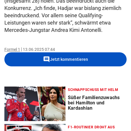
(insgesamt 28) holen. Das beeindruckt auch die
Konkurrenz. „Ich finde, Hadjar war bislang ziemlich
beeindruckend. Vor allem seine Qualifying-
Leistungen waren sehr stark“, schwärmt etwa
Mercedes-Jungstar Andrea Kimi Antonelli.
Formel 1
13.06.2025 07:44
comment
Jetzt kommentieren
SCHNAPPSCHUSS MIT HELM
Süßer Familienzuwachs
bei Hamilton und
Kardashian
F1-ROUTINIER DROHT AUS