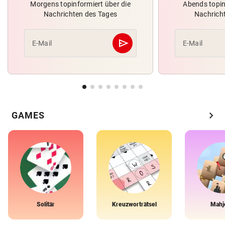
Morgens topinformiert über die
Abends topin
Nachrichten des Tages
Nachrich
send
E-Mail
E-Mail
Abschicken
chevron_right
GAMES
Solitär
Kreuzworträtsel
Mahj