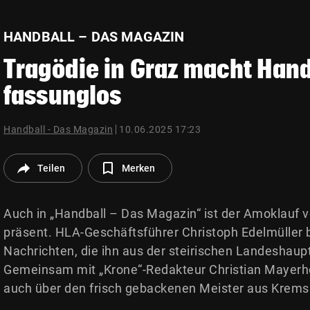
© Krone Multimedia GmbH & Co KG 2026
Muthgasse 2, 1190 Wien
HANDBALL – DAS MAGAZIN
Tragödie in Graz macht Han
fassunglos
Handball - Das Magazin
10.06.2025 17:23
Teilen
Merken
Auch in „Handball – Das Magazin“ ist der Amoklauf v
präsent. HLA-Geschäftsführer Christoph Edelmüller b
Nachrichten, die ihn aus der steirischen Landeshaupt
Gemeinsam mit „Krone“-Redakteur Christian Mayerho
auch über den frisch gebackenen Meister aus Krems