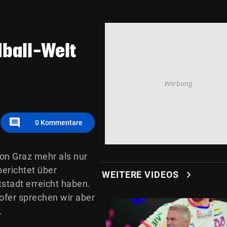
dball-Welt
comment
0
Kommentare
on Graz mehr als nur
erichtet über
chevron_right
WEITERE VIDEOS
stadt erreicht haben.
fer sprechen wir aber
.