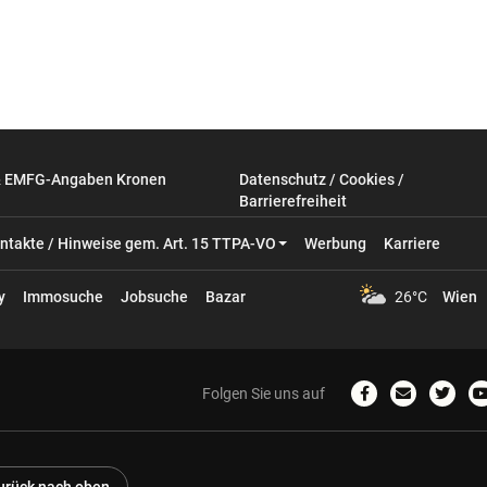
& EMFG-Angaben Kronen
Datenschutz / Cookies /
Barrierefreiheit
ntakte / Hinweise gem. Art. 15 TTPA-VO
Werbung
Karriere
y
Immosuche
Jobsuche
Bazar
26°C
Wien
Folgen Sie uns auf
Zum
Email
Zum
Facebook-
schreiben
Twitter
Profil
Profil
P