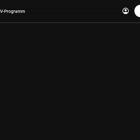
account_circle
V-Programm
len