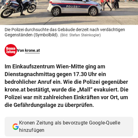
© Krone Multimedia GmbH & Co KG 2026
Muthgasse 2, 1190 Wien
Die Polizei durchsuchte das Gebäude derzeit nach verdächtigen
Gegenständen (Symbolbild).
(Bild: Stefan Steinkogler)
Von
krone.at
Im Einkaufszentrum Wien-Mitte ging am
Dienstagnachmittag gegen 17.30 Uhr ein
bedrohlicher Anruf ein. Wie die Polizei gegenüber
krone.at bestätigt, wurde die „Mall“ evakuiert. Die
Polizei war mit zahlreichen Einkräften vor Ort, um
die Gefährdungslage zu überprüfen.
Kronen Zeitung als bevorzugte Google-Quelle
hinzufügen