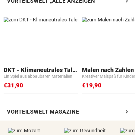
chevron_right
VORTEILSWELT „ALLE ANZEIGEN“
DKT - Klimaneutrales Talent
Ein Spiel aus abbaubaren Materialien
Kreativer Malspaß für Kinde
€31,90
€19,90
chevron_right
VORTEILSWELT MAGAZINE