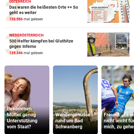
ÖSTERREICH
Das waren die heißesten Orte ++ So
geht es weiter
155.956
mal gelesen
NIEDERÖSTERREICH
500 Helfer kämpfen bei Gluthitze
gegen Inferno
139.346
mal gelesen
Bekommen
Mütter genug
Wandergenüsse
Freund: „Es w
Unterstützung
rund um Bad
nicht leicht fü
vom Staat?
Schwanberg
mich, zu gehe