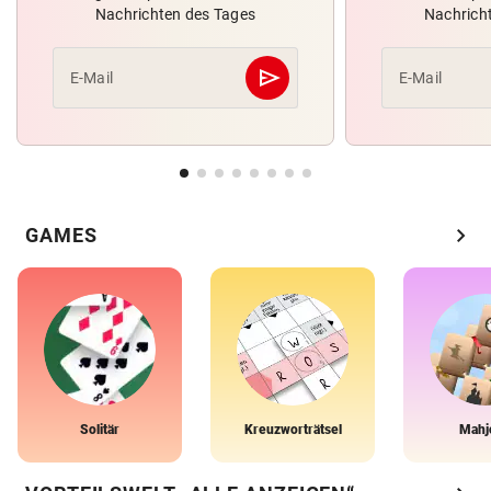
Nachrichten des Tages
Nachrich
send
E-Mail
E-Mail
Abschicken
chevron_right
GAMES
Solitär
Kreuzworträtsel
Mahj