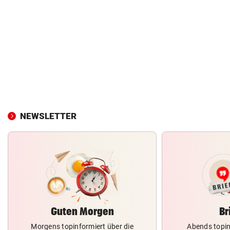
NEWSLETTER
Guten Morgen
Br
Morgens topinformiert über die
Abends topin