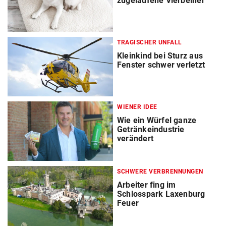
zugelaufene Vierbeiner
TRAGISCHER UNFALL
Kleinkind bei Sturz aus
Fenster schwer verletzt
WIENER IDEE
Wie ein Würfel ganze
Getränkeindustrie
verändert
SCHWERE VERBRENNUNGEN
Arbeiter fing im
Schlosspark Laxenburg
Feuer