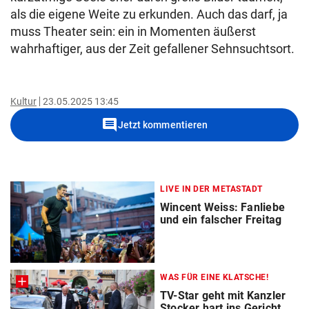
als die eigene Weite zu erkunden. Auch das darf, ja
muss Theater sein: ein in Momenten äußerst
wahrhaftiger, aus der Zeit gefallener Sehnsuchtsort.
Kultur
23.05.2025 13:45
comment
Jetzt kommentieren
LIVE IN DER METASTADT
Wincent Weiss: Fanliebe
und ein falscher Freitag
WAS FÜR EINE KLATSCHE!
TV-Star geht mit Kanzler
Stocker hart ins Gericht