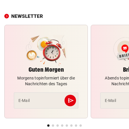
NEWSLETTER
Guten Morgen
Br
Morgens topinformiert über die
Abends topin
Nachrichten des Tages
Nachrich
send
E-Mail
E-Mail
Abschicken