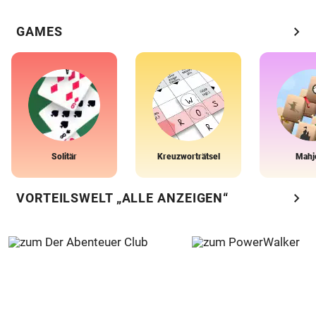
chevron_right
GAMES
Solitär
Kreuzworträtsel
Mahj
chevron_right
VORTEILSWELT „ALLE ANZEIGEN“