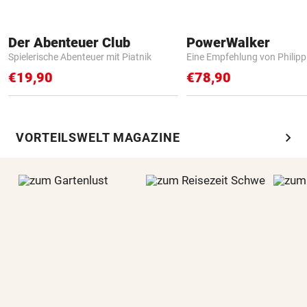
Der Abenteuer Club
PowerWalker
Spielerische Abenteuer mit Piatnik
Eine Empfehlung von Philip
€19,90
€78,90
chevron_right
VORTEILSWELT MAGAZINE