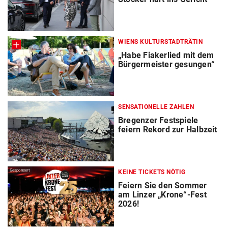
WIENS KULTURSTADTRÄTIN
„Habe Fiakerlied mit dem
Bürgermeister gesungen“
SENSATIONELLE ZAHLEN
Bregenzer Festspiele
feiern Rekord zur Halbzeit
Gesponsert
KEINE TICKETS NÖTIG
Feiern Sie den Sommer
am Linzer „Krone“-Fest
2026!