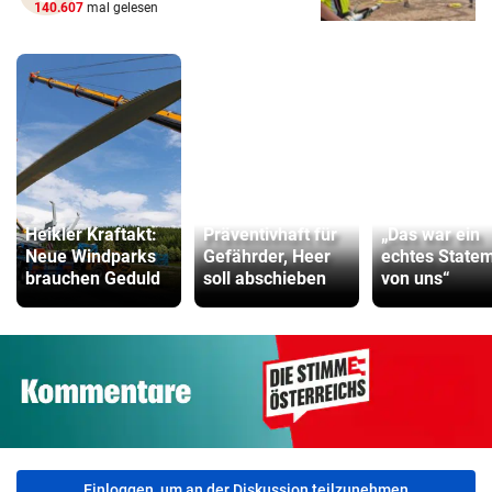
140.607
mal gelesen
Heikler Kraftakt:
Präventivhaft für
„Das war ein
Neue Windparks
Gefährder, Heer
echtes State
brauchen Geduld
soll abschieben
von uns“
Einloggen, um an der Diskussion teilzunehmen