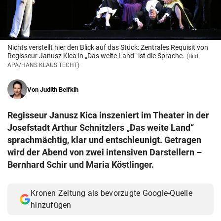
© Krone Multimedia GmbH & Co KG 2026
Muthgasse 2, 1190 Wien
Nichts verstellt hier den Blick auf das Stück: Zentrales Requisit von
Regisseur Janusz Kica in „Das weite Land“ ist die Sprache.
(Bild:
APA/HANS KLAUS TECHT)
Von
Judith Belfkih
Regisseur Janusz Kica inszeniert im Theater in der
Josefstadt Arthur Schnitzlers „Das weite Land“
sprachmächtig, klar und entschleunigt. Getragen
wird der Abend von zwei intensiven Darstellern –
Bernhard Schir und Maria Köstlinger.
Kronen Zeitung als bevorzugte Google-Quelle
hinzufügen