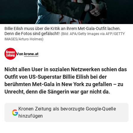
© Krone Multimedia GmbH & Co KG 2026
Muthgasse 2, 1190 Wien
Billie Eilish muss über die Kritik an ihrem Met-Gala-Outfit lachen.
Denn die Fotos sind gefälscht!
(Bild: APA/Getty Images via AFP/GETTY
IMAGES/Arturo Holmes)
Von
krone.at
Nicht allen User in sozialen Netzwerken schien das
Outfit von US-Superstar Billie Eilish bei der
berühmten Met-Gala in New York zu gefallen – zu
Unrecht, denn die Sängerin war gar nicht da.
Kronen Zeitung als bevorzugte Google-Quelle
hinzufügen