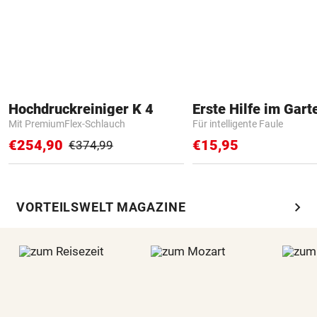
Hochdruckreiniger K 4
Erste Hilfe im Gart
Mit PremiumFlex-Schlauch
Für intelligente Faule
€254,90
€15,95
€374,99
chevron_right
VORTEILSWELT MAGAZINE