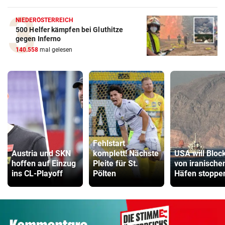
NIEDERÖSTERREICH
500 Helfer kämpfen bei Gluthitze
gegen Inferno
140.558
mal gelesen
Fehlstart
Austria und SKN
komplett! Nächste
USA will Bloc
hoffen auf Einzug
Pleite für St.
von iranische
ins CL-Playoff
Pölten
Häfen stoppe