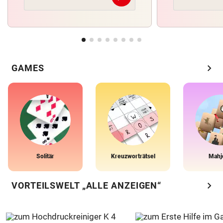
chevron_right
GAMES
Solitär
Kreuzworträtsel
Mahj
chevron_right
VORTEILSWELT „ALLE ANZEIGEN“