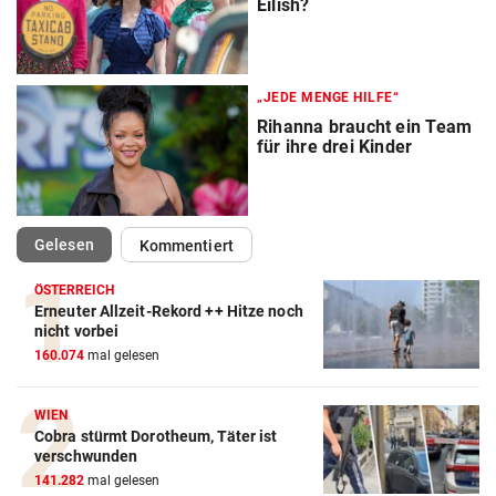
Eilish?
„JEDE MENGE HILFE“
Rihanna braucht ein Team
für ihre drei Kinder
(ausgewählt)
Gelesen
Kommentiert
ÖSTERREICH
Erneuter Allzeit-Rekord ++ Hitze noch
nicht vorbei
160.074
mal gelesen
WIEN
Cobra stürmt Dorotheum, Täter ist
verschwunden
141.282
mal gelesen