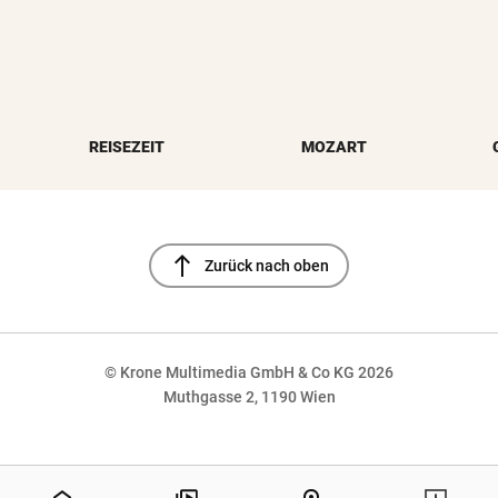
REISEZEIT
MOZART
north
Zurück nach oben
© Krone Multimedia GmbH & Co KG 2026
Muthgasse 2, 1190 Wien
NaN%