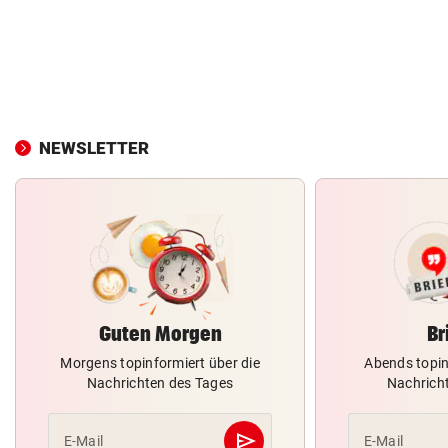
NEWSLETTER
Guten Morgen
Br
Morgens topinformiert über die
Abends topin
Nachrichten des Tages
Nachrich
send
E-Mail
E-Mail
Abschicken