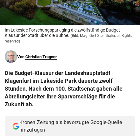
© Krone Multimedia GmbH & Co KG 2026
Muthgasse 2, 1190 Wien
Im Lakeside Forschungspark ging die zwölfstündige Budget-
Klausur der Stadt über die Bühne.
(Bild: Mag. Gert Steinthaler, all Rights
reserved)
Von
Christian Tragner
Die Budget-Klausur der Landeshauptstadt
Klagenfurt im Lakeside Park dauerte zwölf
Stunden. Nach dem 100. Stadtsenat gaben alle
Abteilungsleiter ihre Sparvorschläge für die
Zukunft ab.
Kronen Zeitung als bevorzugte Google-Quelle
hinzufügen