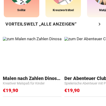
Solitär
Kreuzworträtsel
Mahj
chevron_right
VORTEILSWELT „ALLE ANZEIGEN“
Malen nach Zahlen Dinosaurier
Der Abenteuer Clu
Kreativer Malspaß für Kinder
Spielerische Abenteuer mit P
€19,90
€19,90