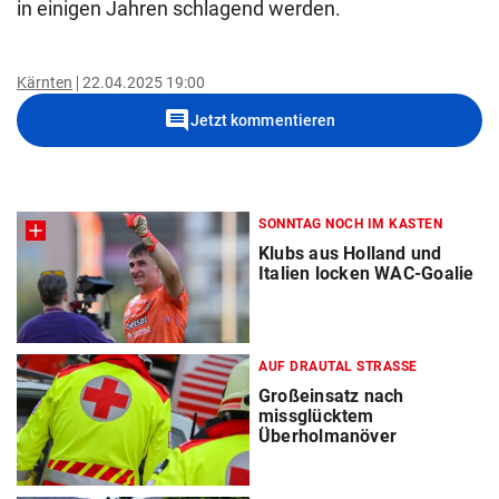
in einigen Jahren schlagend werden.
Kärnten
22.04.2025 19:00
comment
Jetzt kommentieren
SONNTAG NOCH IM KASTEN
Klubs aus Holland und
Italien locken WAC-Goalie
AUF DRAUTAL STRASSE
Großeinsatz nach
missglücktem
Überholmanöver