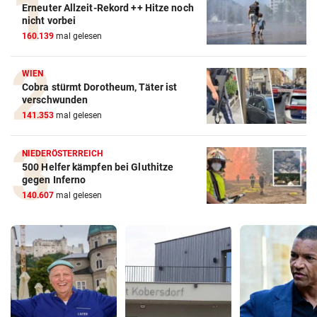
Erneuter Allzeit-Rekord ++ Hitze noch
nicht vorbei
160.139
mal gelesen
WIEN
Cobra stürmt Dorotheum, Täter ist
verschwunden
141.353
mal gelesen
NIEDERÖSTERREICH
500 Helfer kämpfen bei Gluthitze
gegen Inferno
140.607
mal gelesen