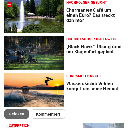
NACHFOLGER GESUCHT
Charmantes Café um
einen Euro? Das steckt
dahinter
HUBSCHRAUBER UNTERWEGS
„Black Hawk“-Übung rund
um Klagenfurt geplant
LUXUSMIETE DROHT
Wasserskiclub Velden
kämpft um seine Heimat
(ausgewählt)
Gelesen
Kommentiert
ÖSTERREICH