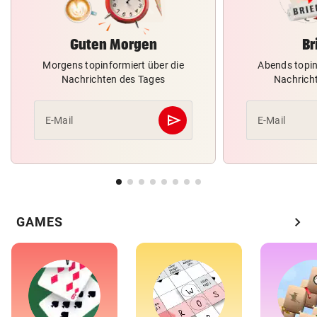
Guten Morgen
Br
Morgens topinformiert über die
Abends topin
Nachrichten des Tages
Nachrich
send
E-Mail
E-Mail
Abschicken
chevron_right
GAMES