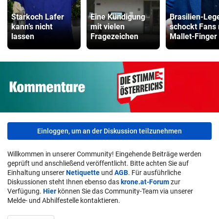
Starkoch Lafer
Eine Kündigung
Brasilien-Leg
kann’s nicht
mit vielen
schockt Fans 
lassen
Fragezeichen
Mallet-Finger
Einloggen, um an der Diskussion teilzunehmen
Willkommen in unserer Community! Eingehende Beiträge werden
geprüft und anschließend veröffentlicht. Bitte achten Sie auf
Einhaltung unserer
Netiquette
und
AGB
. Für ausführliche
Diskussionen steht Ihnen ebenso das
krone.at-Forum
zur
Verfügung.
Hier
können Sie das Community-Team via unserer
Melde- und Abhilfestelle kontaktieren.