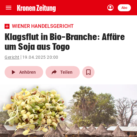
menu
account_circle
Navigation
Anmelden
Abo
close
Schließen
ein-/ausklappen
WIENER HANDELSGERICHT
Abonnieren
Klagsflut in Bio-Branche: Affäre
um Soja aus Togo
account_circle
arrow_right
Anmelden
Gericht
19.04.2025 20:00
pin_drop
arrow_right
Bundesland auswäh
Wien
play_arrow
Anhören
Teilen
bookmark
Merkliste
Suchbegriff
search
eingeben