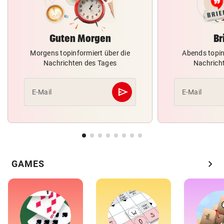
Guten Morgen
Br
Morgens topinformiert über die
Abends topin
Nachrichten des Tages
Nachrich
send
E-Mail
E-Mail
Abschicken
chevron_right
GAMES