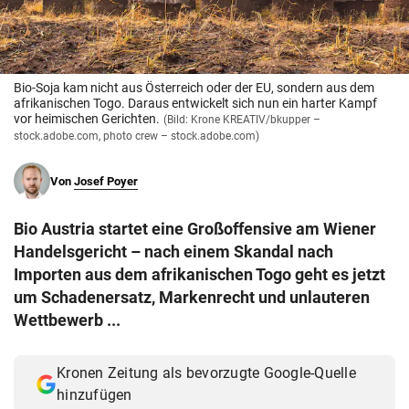
© Krone Multimedia GmbH & Co KG 2026
Muthgasse 2, 1190 Wien
Bio-Soja kam nicht aus Österreich oder der EU, sondern aus dem
afrikanischen Togo. Daraus entwickelt sich nun ein harter Kampf
vor heimischen Gerichten.
(Bild: Krone KREATIV/bkupper –
stock.adobe.com, photo crew – stock.adobe.com)
Von
Josef Poyer
Bio Austria startet eine Großoffensive am Wiener
Handelsgericht – nach einem Skandal nach
Importen aus dem afrikanischen Togo geht es jetzt
um Schadenersatz, Markenrecht und unlauteren
Wettbewerb ...
Kronen Zeitung als bevorzugte Google-Quelle
hinzufügen