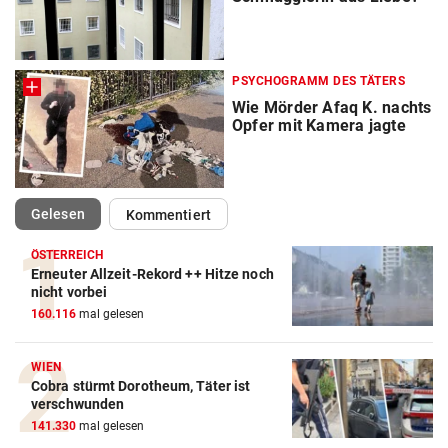
PSYCHOGRAMM DES TÄTERS
Wie Mörder Afaq K. nachts
Opfer mit Kamera jagte
(ausgewählt)
Gelesen
Kommentiert
ÖSTERREICH
Erneuter Allzeit-Rekord ++ Hitze noch
nicht vorbei
160.116
mal gelesen
WIEN
Cobra stürmt Dorotheum, Täter ist
verschwunden
141.330
mal gelesen