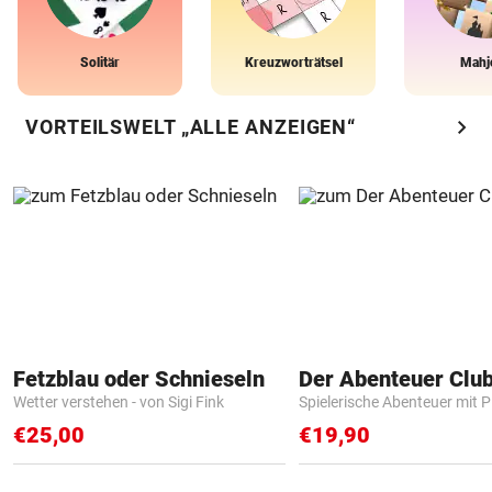
Solitär
Kreuzworträtsel
Mahj
chevron_right
VORTEILSWELT „ALLE ANZEIGEN“
Fetzblau oder Schnieseln
Der Abenteuer Clu
Wetter verstehen - von Sigi Fink
Spielerische Abenteuer mit P
€25,00
€19,90