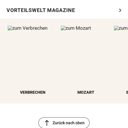
chevron_right
VORTEILSWELT MAGAZINE
VERBRECHEN
MOZART
north
Zurück nach oben