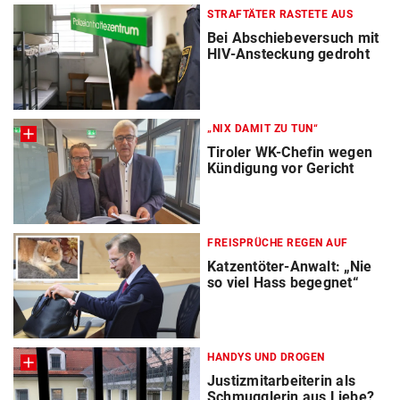
STRAFTÄTER RASTETE AUS
Bei Abschiebeversuch mit
HIV-Ansteckung gedroht
„NIX DAMIT ZU TUN“
Tiroler WK-Chefin wegen
Kündigung vor Gericht
FREISPRÜCHE REGEN AUF
Katzentöter-Anwalt: „Nie
so viel Hass begegnet“
HANDYS UND DROGEN
Justizmitarbeiterin als
Schmugglerin aus Liebe?