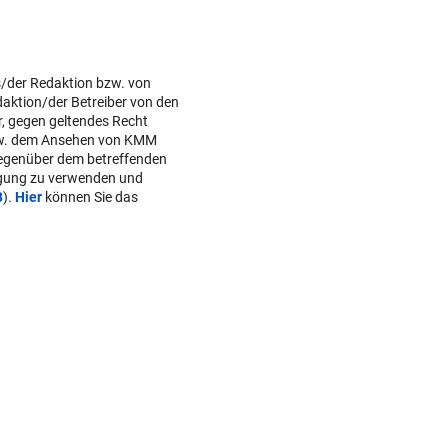
s/der Redaktion bzw. von
daktion/der Betreiber von den
r, gegen geltendes Recht
w. dem Ansehen von KMM
gegenüber dem betreffenden
lgung zu verwenden und
B
).
Hier
können Sie das