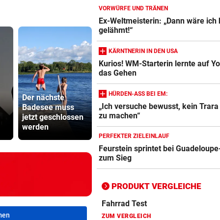
VORWÜRFE UND TRÄNEN
Ex-Weltmeisterin: „Dann wäre ich
gelähmt!“
Action-Cam Vergleich
ZUM VERGLEICH
KÄRNTNERIN IN DEN USA
Kurios! WM-Starterin lernte auf Y
Crosstrainer Vergleich
das Gehen
ZUM VERGLEICH
HÜRDEN-ASS BEI EM:
Der nächste
Kanzler
E-Bike Vergleich
„Ich versuche bewusst, kein Trar
Badesee muss
Thiem überrascht
entschuldig
ZUM VERGLEICH
zu machen“
jetzt geschlossen
ÖFB-Legionäre im
„Der Satz is
werden
Trainingslager
falsch“
Elektro-Scooter Vergleich
PERFEKTER ZIELEINLAUF
Feurstein sprintet bei Guadeloupe
ZUM VERGLEICH
zum Sieg
Ergometer Vergleich
ZUM VERGLEICH
PRODUKT VERGLEICHE
Fahrrad Test
men
ZUM VERGLEICH