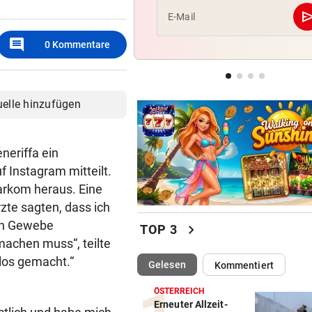
se
E-Mail
NACH OLYMPIA-TEILNAHME
comment
ÖSV-Rücktritt fix: „Feuer br
0
Kommentare
nicht mehr!“
EISHOCKEY-TRANSFER
uelle hinzufügen
Meister 99ers komplettiert 
Abwehr-Puzzle
neriffa ein
 Instagram mitteilt.
Sarkom heraus. Eine
zte sagten, dass ich
en Gewebe
chevron_right
TOP 3
achen muss“, teilte
hlos gemacht.“
(ausgewählt)
Gelesen
Kommentiert
ÖSTERREICH
Erneuter Allzeit-