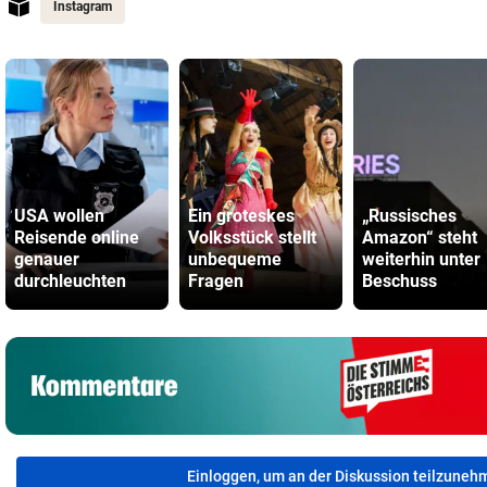
Instagram
USA wollen
Ein groteskes
„Russisches
Reisende online
Volksstück stellt
Amazon“ steht
genauer
unbequeme
weiterhin unter
durchleuchten
Fragen
Beschuss
Einloggen, um an der Diskussion teilzuneh