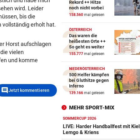
gstlich und habe mich
Rekord ++ Hitze
ehen wird. Leider
noch nicht vorbei
158.560
mal gelesen
üssen, bis die
vollständig erholt hat.
ÖSTERREICH
Das waren die
heißesten Orte ++
der Horst aufschlagen
So geht es weiter
die vielen
155.777
mal gelesen
pfen und komme
NIEDERÖSTERREICH
500 Helfer kämpfen
bei Gluthitze gegen
Inferno
comment
Jetzt kommentieren
139.166
mal gelesen
MEHR SPORT-MIX
SOMMERCUP 2026
LIVE: Harder Handballfest mit Kiel
Lemgo & Kriens