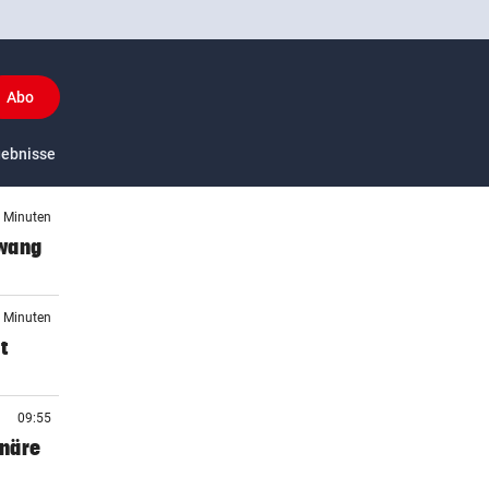
Abo
y
gebnisse
US-Sport
1 Minuten
zwang
6 Minuten
t
09:55
onäre