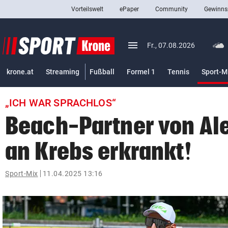
Vorteilswelt
ePaper
Community
Gewinns
close
Schließen
menu
Menü aufklappen
Fr., 07.08.2026
Abonnieren
krone.at
Streaming
Fußball
Formel 1
Tennis
Sport-M
account_circle
arrow_right
Anmelden
„ICH WAR SPRACHLOS“
pin_drop
arrow_right
Bundesland auswäh
Wien
Beach-Partner von Ale
bookmark
Merkliste
an Krebs erkrankt!
Suchbegriff
Sport-Mix
11.04.2025 13:16
search
eingeben