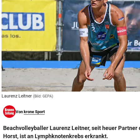
© Krone Multimedia GmbH & Co KG 2026
Muthgasse 2, 1190 Wien
Laurenz Leitner
(Bild: GEPA)
Von
krone Sport
Beachvolleyballer Laurenz Leitner, seit heuer Partner
Horst, ist an Lymphknotenkrebs erkrankt.