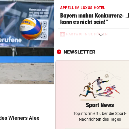
APPELL IM LUXUS-HOTEL
Bayern mahnt Konkurrenz: 
kann es nicht sein!“
HARTWIG IN ST. PÖLTEN
Filmreife Rückkehr des
„Weltmeister-Sprosses“
NEWSLETTER
GEGEN WATTENS
Altachs Massombo kennt de
Schlüssel zum Erfolg
VORWÜRFE UND TRÄNEN
Ex-Weltmeisterin: „Dann wä
heute gelähmt!“
Sport News
Topinformiert über die Sport-
KÄRNTNERIN IN DEN USA
 des Wieners Alex
Nachrichten des Tages
Kurios! WM-Starterin lernte 
Youtube das Gehen