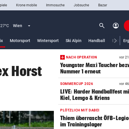
piele
Krone mobile
Immosuche
Jobsuche
Bazar
search
account_circle
Menü aufklappen
Suchen
27°C
Wien
(ausgewählt)
ix
Motorsport
Wintersport
Ski Alpin
Handball
Eishocke
Er
NACH OPERATION
vor 2
len
Youngster Maxi Taucher be
x Horst
Nummer 1 erneut
SOMMERCUP 2026
vor 4
LIVE: Harder Handballfest mi
Kiel, Lemgo & Kriens
PLÖTZLICH MIT DABEI
Thiem überrascht ÖFB-Legi
im Trainingslager