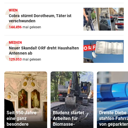
WIEN
Cobra stürmt Dorotheum, Täter ist
verschwunden
144.496
mal gelesen
MEDIEN
Neuer Skandal! ORF dreht Haushalten
Antennen ab
129.053
mal gelesen
Seit 950 Jahre
Bludenz startet
Dreiste Diebe
eine ganz
Arbeiten für
stahlen Fahrr
besondere
Biomasse-
von geparkte