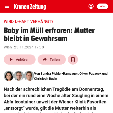
menu
account_circle
Navigation
Anmelden
Abo
close
Schließen
ein-/ausklappen
WIRD U-HAFT VERHÄNGT?
Abonnieren
Baby im Müll erfroren: Mutter
bleibt in Gewahrsam
account_circle
arrow_right
Anmelden
Wien
23.11.2024 17:30
pin_drop
arrow_right
Bundesland auswäh
Wien
play_arrow
Anhören
Teilen
bookmark
Merkliste
Von
Sandra Pichler-Ramsauer
,
Oliver Papacek
und
Christoph Budin
Suchbegriff
search
Nach der schrecklichen Tragödie am Donnerstag,
eingeben
bei der ein rund eine Woche alter Säugling in einem
Abfallcontainer unweit der Wiener Klinik Favoriten
„entsorgt“ wurde, gilt die Mutter weiterhin als