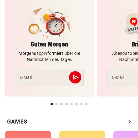
Guten Morgen
Br
Morgens topinformiert über die
Abends topin
Nachrichten des Tages
Nachrich
send
E-Mail
E-Mail
Abschicken
chevron_right
GAMES