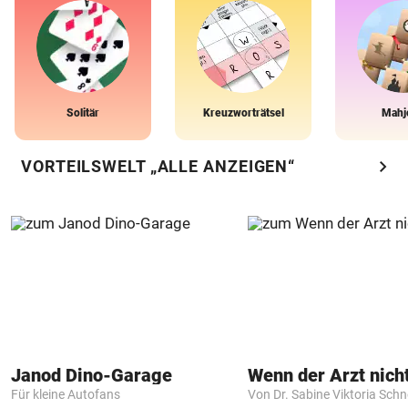
Solitär
Kreuzworträtsel
Mahj
chevron_right
VORTEILSWELT „ALLE ANZEIGEN“
Janod Dino-Garage
Für kleine Autofans
Von Dr. Sabine Viktoria Schn