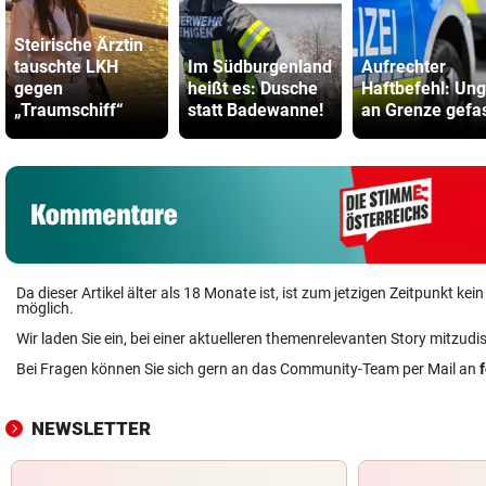
Steirische Ärztin
tauschte LKH
Im Südburgenland
Aufrechter
gegen
heißt es: Dusche
Haftbefehl: Ung
„Traumschiff“
statt Badewanne!
an Grenze gefa
Da dieser Artikel älter als 18 Monate ist, ist zum jetzigen Zeitpunkt k
möglich.
Wir laden Sie ein, bei einer aktuelleren themenrelevanten Story mitzudi
Bei Fragen können Sie sich gern an das Community-Team per Mail an
NEWSLETTER