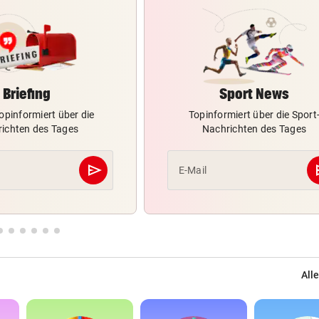
Briefing
Sport News
opinformiert über die
Topinformiert über die Sport
ichten des Tages
Nachrichten des Tages
send
s
E-Mail
Abschicken
Alle