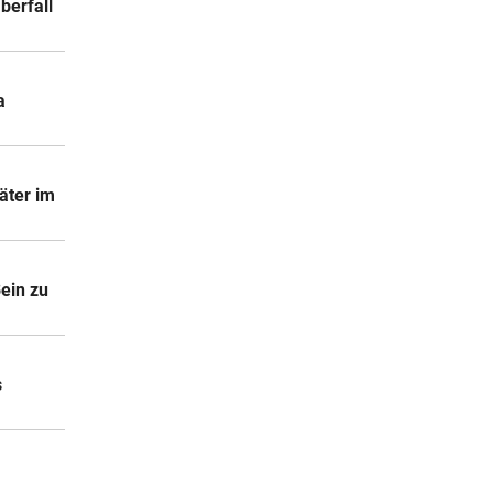
berfall
a
äter im
ein zu
s