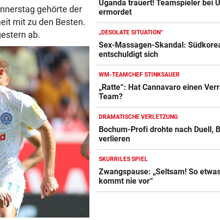
Uganda trauert! Teamspieler bei Ü
onnerstag gehörte der
ermordet
eit mit zu den Besten.
„DESOLATE SITUATION“
gestern ab.
Sex-Massagen-Skandal: Südkore
entschuldigt sich
WM-TEAMCHEF STINKSAUER
„Ratte“: Hat Cannavaro einen Verr
Team?
DRAMATISCHE VERLETZUNG
Bochum-Profi drohte nach Duell, B
verlieren
SKURRILES SPIEL
Zwangspause: „Seltsam! So etwa
kommt nie vor“