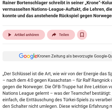
Rainer Bortenschlager schreibt in seiner „Krone“-Kol
vermasselten Nations-League-Auftakt, die Lehren, di
konnte und das anstehende Rückspiel gegen Norwege
play_arrow
Artikel anhören
Teilen
Kronen Zeitung als bevorzugte Google-Q
„Der Schlüssel ist die Art, wie wir von der Energie das Spi
– nach dem 4:0 gegen Kasachstan – für Ralf Rangnic
gegen die Norweger. Die ÖFB-Truppe hat ihre Lektion vo
Nations League gelernt – was der Teamchef bestätigt: 
einfach, die Enttäuschung des Türkei-Spiels zu verarbe
den Schalter nicht umlegen. Diese wichtige Erfahrung