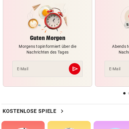
Guten Morgen
Morgens topinformiert über die
Abends t
Nachrichten des Tages
Nachr
send
E-Mail
E-Mail
Abschicken
chevron_right
KOSTENLOSE SPIELE