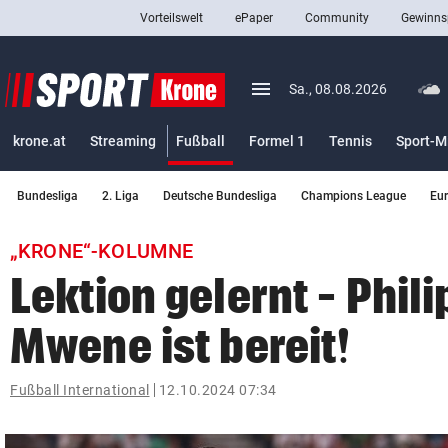
Vorteilswelt
ePaper
Community
Gewinns
close
Schließen
menu
Menü aufklappen
Sa., 08.08.2026
Abonnieren
(ausgewählt)
krone.at
Streaming
Fußball
Formel 1
Tennis
Sport-M
account_circle
arrow_right
Anmelden
Bundesliga
2. Liga
Deutsche Bundesliga
Champions League
Eu
pin_drop
arrow_right
Bundesland auswäh
Wien
„KRONE“-KOLUMNE
bookmark
Merkliste
Lektion gelernt – Phili
Mwene ist bereit!
Suchbegriff
search
eingeben
Fußball International
12.10.2024 07:34