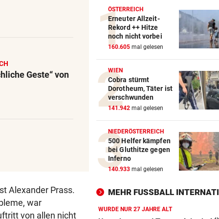
ÖSTERREICH
Erneuter Allzeit-
Rekord ++ Hitze
noch nicht vorbei
160.605
mal gelesen
ICH
WIEN
hliche Geste“ von
Cobra stürmt
Dorotheum, Täter ist
verschwunden
141.942
mal gelesen
NIEDERÖSTERREICH
500 Helfer kämpfen
bei Gluthitze gegen
Inferno
140.933
mal gelesen
ist Alexander Prass.
MEHR FUSSBALL INTERNATI
obleme, war
WURDE NUR 27 JAHRE ALT
ritt von allen nicht