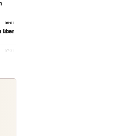
n
08:01
n über
07:31
07:15
rste
07:08
en
Guten Morgen
Morgens topinformiert über die
06:46