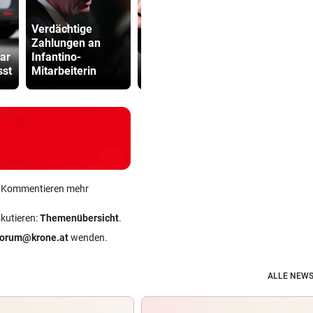
Verdächtige
Frauen haben im
Brand am
Zahlungen an
Alter 40 Prozent
Gardasee: 
ar
Infantino-
weniger zum
geräumt, U
sst
Mitarbeiterin
Leben
fliehen
ein Kommentieren mehr
skutieren:
Themenübersicht
.
forum@krone.at
wenden.
ALLE NEWS