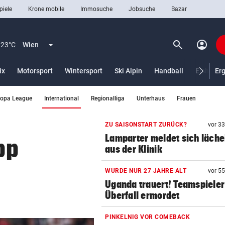
piele
Krone mobile
Immosuche
Jobsuche
Bazar
search
account_circle
Menü aufklappen
Suchen
23°C
Wien
ix
Motorsport
Wintersport
Ski Alpin
Handball
Eishocke
Er
(ausgewählt)
ropa League
International
Regionalliga
Unterhaus
Frauen
len
ZU SAISONSTART ZURÜCK?
vor 3
Lamparter meldet sich läche
pp
aus der Klinik
WURDE NUR 27 JAHRE ALT
vor 5
Uganda trauert! Teamspieler
Überfall ermordet
PINKELNIG VOR COMEBACK