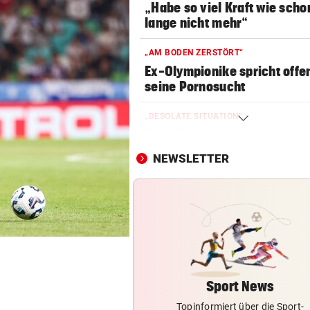
„Habe so viel Kraft wie scho
lange nicht mehr“
„AM BODEN ZERSTÖRT“
Ex-Olympionike spricht offe
seine Pornosucht
„DESOLATE SITUATION“
Sex-Massagen-Skandal:
Südkorea entschuldigt sich
NEWSLETTER
TOPSPIELERIN
„Salzburg war für mich die e
Wahl“
WM-TEAMCHEF STINKSAUER
„Ratte“: Hat Cannavaro ein
Verräter im Team?
Sport News
Topinformiert über die Sport-
TRAINER ZARIC DEUTLICH