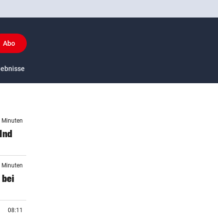
Abo
y
gebnisse
US-Sport
3 Minuten
lnd
5 Minuten
 bei
08:11