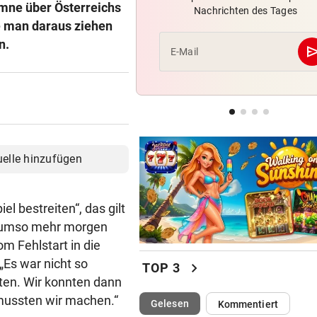
umne über Österreichs
Nachrichten des Tages
Trotz 3:1 gegen WSG bleibt
e man daraus ziehen
Altachern ein Problem
n.
se
E-Mail
WARTEN AUF DEN SIEG?
GAK-Heimstart: „Qualität ist
ganz andere!“
DRAMATISCHE VERLETZUNG
Bochum-Profi drohte nach Du
uelle hinzufügen
Bein zu verlieren
el bestreiten“, das gilt
k umso mehr morgen
m Fehlstart in die
„Es war nicht so
chevron_right
TOP 3
iten. Wir konnten dann
 mussten wir machen.“
(ausgewählt)
Gelesen
Kommentiert