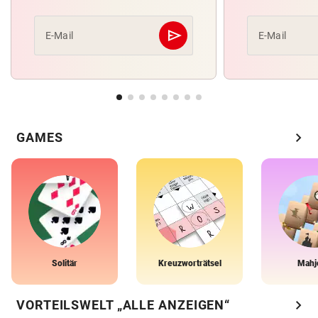
send
E-Mail
E-Mail
Abschicken
chevron_right
GAMES
Solitär
Kreuzworträtsel
Mahj
chevron_right
VORTEILSWELT „ALLE ANZEIGEN“