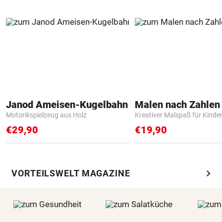
Janod Ameisen-Kugelbahn
Motorikspielzeug aus Holz
Kreativer Malspaß für Kinde
€29,90
€19,90
chevron_right
VORTEILSWELT MAGAZINE