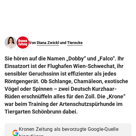
© Krone Multimedia GmbH & Co KG 2026
Muthgasse 2, 1190 Wien
Von
Diana Zwickl
und
Tierecke
Sie hören auf die Namen „Dobby“ und „Falco“. Ihr
Einsatzort ist der Flughafen Wien-Schwechat, ihr
sensibler Geruchssinn ist effizienter als jedes
Röntgengerät. Ob Schlange, Chamäleon, exotische
Vögel oder Spinnen – zwei Deutsch Kurzhaar-
Rüden erschnüffeln alles für den Zoll. Die „Krone“
war beim Training der Artenschutzspürhunde im
Tiergarten Schönbrunn dabei.
Kronen Zeitung als bevorzugte Google-Quelle