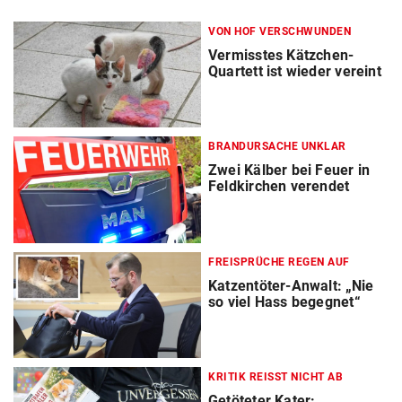
VON HOF VERSCHWUNDEN
Vermisstes Kätzchen-
Quartett ist wieder vereint
BRANDURSACHE UNKLAR
Zwei Kälber bei Feuer in
Feldkirchen verendet
FREISPRÜCHE REGEN AUF
Katzentöter-Anwalt: „Nie
so viel Hass begegnet“
KRITIK REISST NICHT AB
Getöteter Kater: