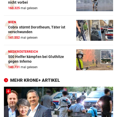
nicht vorbei
160.325
mal gelesen
WIEN
Cobra stürmt Dorotheum, Täter ist
verschwunden
141.552
mal gelesen
NIEDERÖSTERREICH
500 Helfer kämpfen bei Gluthitze
gegen Inferno
140.731
mal gelesen
MEHR KRONE+ ARTIKEL