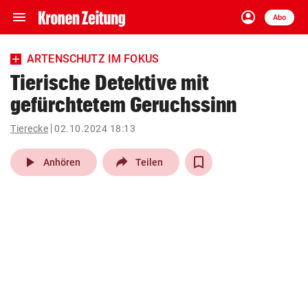
menu
account_circle
Navigation
Anmelden
Abo
close
Schließen
ein-/ausklappen
ARTENSCHUTZ IM FOKUS
Abonnieren
Tierische Detektive mit
gefürchtetem Geruchssinn
account_circle
arrow_right
Anmelden
Tierecke
02.10.2024 18:13
pin_drop
arrow_right
Bundesland auswäh
Wien
play_arrow
Anhören
Teilen
bookmark
Merkliste
Suchbegriff
search
eingeben