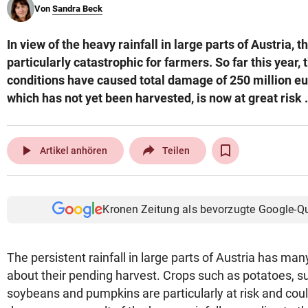
Von
Sandra Beck
© Krone Multimedia GmbH & Co KG 2026
Muthgasse 2, 1190 Wien
In view of the heavy rainfall in large parts of Austria, th
particularly catastrophic for farmers. So far this year
conditions have caused total damage of 250 million eu
which has not yet been harvested, is now at great risk .
play_arrow
Artikel anhören
Teilen
Kronen Zeitung als bevorzugte Google-Q
The persistent rainfall in large parts of Austria has ma
about their pending harvest. Crops such as potatoes, s
soybeans and pumpkins are particularly at risk and coul