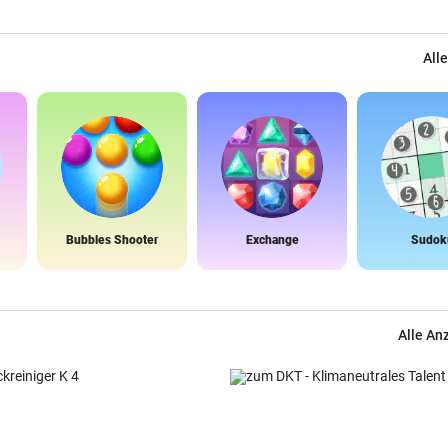
Alle
Bubbles Shooter
Exchange
Sudok
Alle An