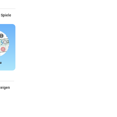
 Spiele
u
Snake
zeigen