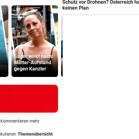
Schutz vor Drohnen? Österreich h
keinen Plan
!
Glashauspr
Sager wirkt nach:
Brasilien-Legende
wackelt:
Mütter-Aufstand
schockt Fans mit
Bürgermeis
gegen Kanzler
Mallet-Finger
„entsetzt“
ein Kommentieren mehr
skutieren:
Themenübersicht
.