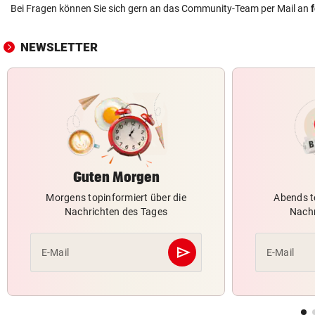
Bei Fragen können Sie sich gern an das Community-Team per Mail an
NEWSLETTER
Guten Morgen
Morgens topinformiert über die
Abends t
Nachrichten des Tages
Nachr
send
E-Mail
E-Mail
Abschicken