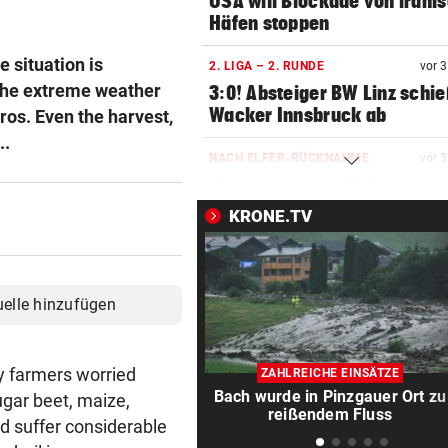
USA will Blockade von irani
Häfen stoppen
e situation is
2. LIGA – 2. RUNDE
vor 
, the extreme weather
3:0! Absteiger BW Linz schie
Wacker Innsbruck ab
ros. Even the harvest,
..
NACH ELFER-RÜCKNAHME
vor 
Hinterseer über VAR: „Ist ei
absoluter Skandal!“
KRONE.TV
WEGEN CEUTA-KRISE
vor 
Spanien kontert: Jetzt
Grenzkontrollen für Italien
uelle hinzufügen
SONNTAG NOCH IM KASTEN
vor 
Klubs aus Holland und Italie
ny farmers worried
ZAHLREICHE EINSÄTZE
locken WAC-Goalie
Bach wurde in Pinzgauer Ort zu
ugar beet, maize,
reißendem Fluss
d suffer considerable
BEI BARESI-ABSCHIED
vor 