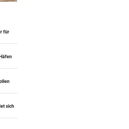
5 Stunden
r:
5 Stunden
r für
nier
5 Stunden
 Häfen
dank
ollen
et sich