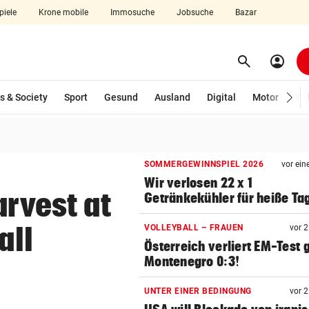
piele
Krone mobile
Immosuche
Jobsuche
Bazar
search
account_circle
Menü aufklappen
Suchen
s & Society
Sport
Gesund
Ausland
Digital
Motor
Wir
len
SOMMERGEWINNSPIEL 2026
vor ein
Wir verlosen 22 x 1
arvest at
Getränkekühler für heiße Ta
all
VOLLEYBALL – FRAUEN
vor 
Österreich verliert EM-Test
Montenegro 0:3!
UNTER EINER BEDINGUNG
vor 