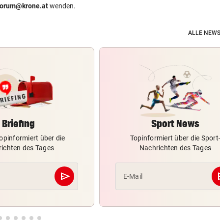
forum@krone.at
wenden.
ALLE NEWS
Briefing
Sport News
opinformiert über die
Topinformiert über die Sport
ichten des Tages
Nachrichten des Tages
send
s
E-Mail
Abschicken