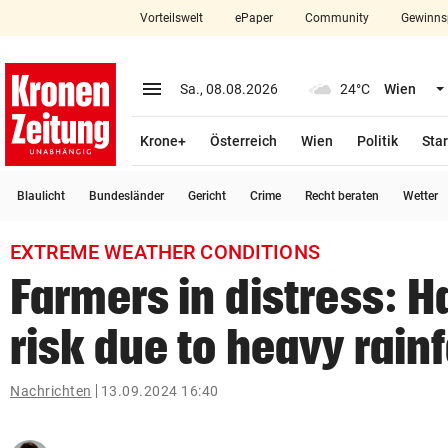
Vorteilswelt
ePaper
Community
Gewinns
close
Schließen
menu
Menü aufklappen
Sa., 08.08.2026
24°C
Wien
Abonnieren
Krone+
Österreich
Wien
Politik
Star
account_circle
arrow_right
Anmelden
Blaulicht
Bundesländer
Gericht
Crime
Recht beraten
Wetter
pin_drop
arrow_right
Bundesland auswäh
Wien
EXTREME WEATHER CONDITIONS
bookmark
Merkliste
Farmers in distress: H
risk due to heavy rainf
Suchbegriff
search
eingeben
Nachrichten
13.09.2024 16:40