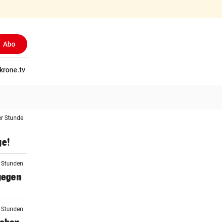
Abo
tschaft
krone.tv
Wissen
Gericht
Kolumnen
Freizeit
Reise
Ti
er Stunde
ge!
2 Stunden
 gegen
2 Stunden