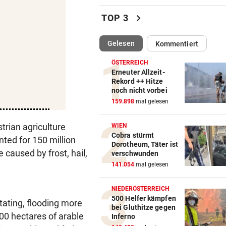
Luxus am Meer! Sabalenka
chevron_right
TOP 3
gewährt private Einblicke
(ausgewählt)
Gelesen
Kommentiert
„IHR SEID DER HAMMER!“
vor 
Feuerwehr befreite Kalb aus
ÖSTERREICH
misslicher Lage
Erneuter Allzeit-
Rekord ++ Hitze
noch nicht vorbei
FUSSBALL-FANS FEIERN
vor 
159.898
mal gelesen
Hochgefühle dank Comebac
eines Kult-Sponsors
trian agriculture
WIEN
Cobra stürmt
ted for 150 million
LIEFERING VERLIERT
vor 
Dorotheum, Täter ist
Enttäuschende Zweitliga-
 caused by frost, hail,
verschwunden
Rückkehr nach Grödig
141.054
mal gelesen
2. LIGA – 2. RUNDE
vor 
NIEDERÖSTERREICH
Fehlstart komplett! Nächste 
500 Helfer kämpfen
tating, flooding more
bei Gluthitze gegen
für St. Pölten
000 hectares of arable
Inferno