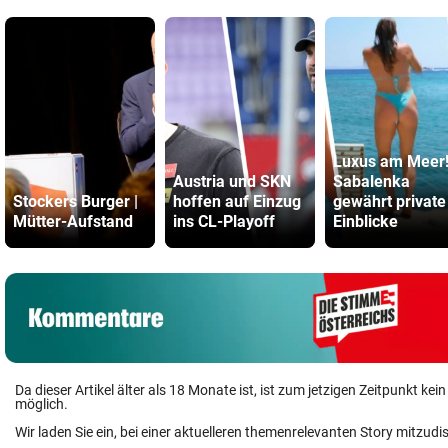
Luxus am Meer
Austria und SKN
Sabalenka
Stockers Burger |
hoffen auf Einzug
gewährt private
Mütter-Aufstand
ins CL-Playoff
Einblicke
Da dieser Artikel älter als 18 Monate ist, ist zum jetzigen Zeitpunkt k
möglich.
Wir laden Sie ein, bei einer aktuelleren themenrelevanten Story mitzudi