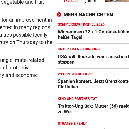
 vegetable and fruit
140.428
mal gelesen
WANDERER AUSGEFLOGEN
vor 
Wieder Muren nach Unwette
MEHR NACHRICHTEN
Dramatik im Valser Tal
e for an improvement in
SOMMERGEWINNSPIEL 2026
xpected in many regions
IN GREENSBORO
vor 
Wir verlosen 22 x 1 Getränkekühle
alues possible locally.
Straka verpasst bei PGA-Tur
heiße Tage!
untry on Thursday to the
den Cut vorzeitig
UNTER EINER BEDINGUNG
SCHRIEB WM-GESCHICHTE
vor 
USA will Blockade von iranischen
sing climate-related
stoppen
Bayern kassiert Millionen – 
and protective
Transfer-Clou
ity and economic
WEGEN CEUTA-KRISE
Spanien kontert: Jetzt Grenzkontr
für Italien
KIND UND PARTNER TOT
Traktor-Unglück: Mutter (36) meld
zu Wort
STRATEGIE FEHLT