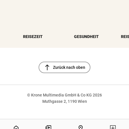
REISEZEIT
GESUNDHEIT
REI
north
Zurück nach oben
© Krone Multimedia GmbH & Co KG 2026
Muthgasse 2, 1190 Wien
NaN%
home
pin_drop