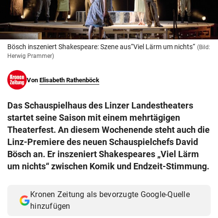
© Krone Multimedia GmbH & Co KG 2026
Muthgasse 2, 1190 Wien
Bösch inszeniert Shakespeare: Szene aus“Viel Lärm um nichts“
(Bild:
Herwig Prammer)
Von
Elisabeth Rathenböck
Das Schauspielhaus des Linzer Landestheaters
startet seine Saison mit einem mehrtägigen
Theaterfest. An diesem Wochenende steht auch die
Linz-Premiere des neuen Schauspielchefs David
Bösch an. Er inszeniert Shakespeares „Viel Lärm
um nichts“ zwischen Komik und Endzeit-Stimmung.
Kronen Zeitung als bevorzugte Google-Quelle
hinzufügen