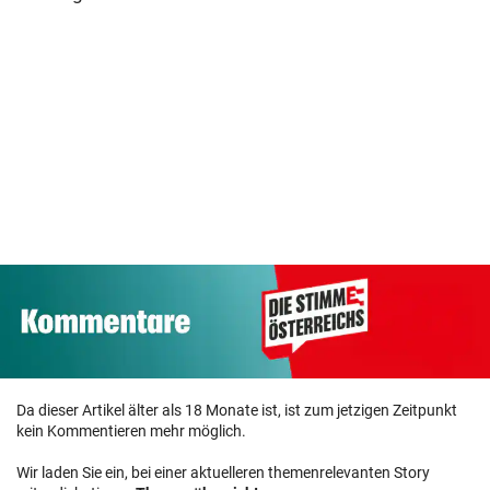
Kärntner EM-
Mehrere
Starter musste in
Messerangriffe
„Wenn wir Mei
Slowenien
auf Passanten in
werden, mac
trainieren
Rotterdam
ich weiter“
Da dieser Artikel älter als 18 Monate ist, ist zum jetzigen Zeitpunkt
kein Kommentieren mehr möglich.
Wir laden Sie ein, bei einer aktuelleren themenrelevanten Story