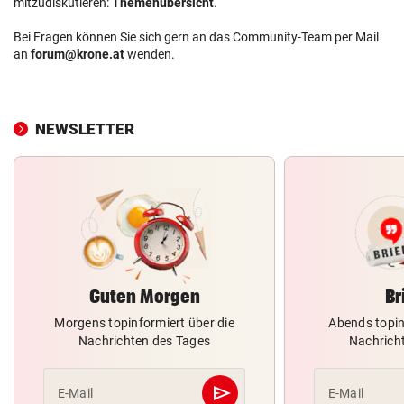
mitzudiskutieren:
Themenübersicht
.
Bei Fragen können Sie sich gern an das Community-Team per Mail
an
forum@krone.at
wenden.
NEWSLETTER
Guten Morgen
Br
Morgens topinformiert über die
Abends topin
Nachrichten des Tages
Nachrich
send
E-Mail
E-Mail
Abschicken