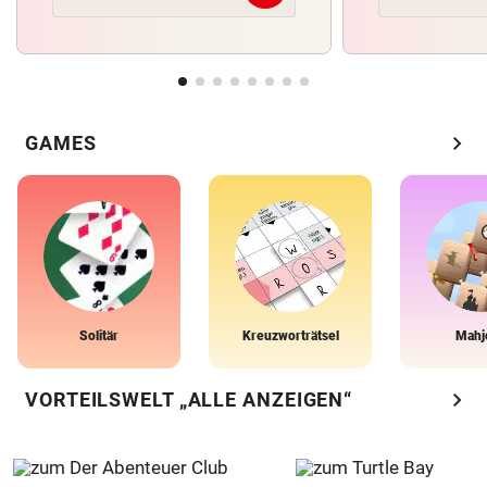
chevron_right
GAMES
Solitär
Kreuzworträtsel
Mahj
chevron_right
VORTEILSWELT „ALLE ANZEIGEN“