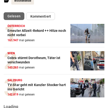
Wochenende
(ausgewählt)
Gelesen
Kommentiert
ÖSTERREICH
Erneuter Allzeit-Rekord ++ Hitze noch
nicht vorbei
161.947
mal gelesen
WIEN
Cobra stürmt Dorotheum, Täter ist
verschwunden
143.263
mal gelesen
SALZBURG
TV-Star geht mit Kanzler Stocker hart
ins Gericht
142.819
mal gelesen