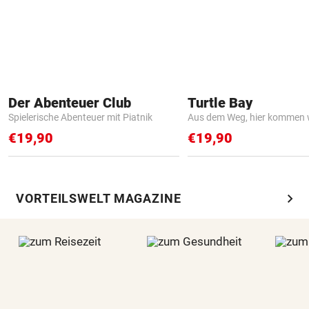
Der Abenteuer Club
Turtle Bay
Spielerische Abenteuer mit Piatnik
Aus dem Weg, hier kommen w
€19,90
€19,90
chevron_right
VORTEILSWELT MAGAZINE