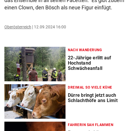
das Ensemble in all seinen Facetten.“ Es gibt zudem
einen Clown, den Bösch als neue Figur einfügt.
Oberösterreich
12.09.2024 16:00
NACH WANDERUNG
22-Jährige erlitt auf
Hochstand
Schwächeanfall
DREIMAL SO VIELE KÜHE
Dürre bringt jetzt auch
Schlachthöfe ans Limit
FAHRERIN SAH FLAMMEN