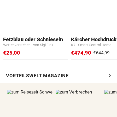
Fetzblau oder Schnieseln
Kärcher Hochdruck
Wetter verstehen - von Sigi Fink
K7 - Smart Control Home
€25,00
€474,90
€644,99
chevron_right
VORTEILSWELT MAGAZINE