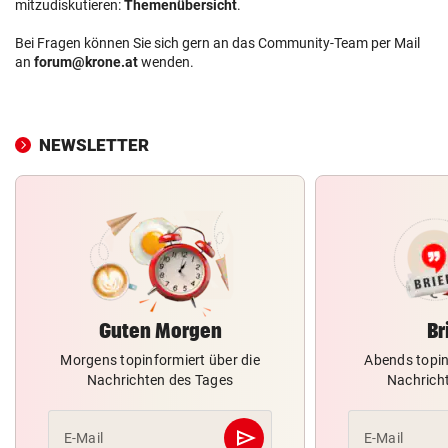
mitzudiskutieren:
Themenübersicht
.
Bei Fragen können Sie sich gern an das Community-Team per Mail
an
forum@krone.at
wenden.
NEWSLETTER
Guten Morgen
Br
Morgens topinformiert über die
Abends topin
Nachrichten des Tages
Nachrich
send
E-Mail
E-Mail
Abschicken