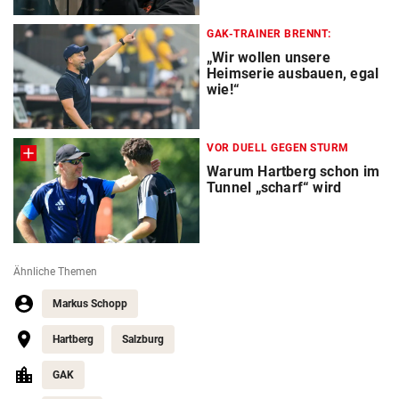
GAK-TRAINER BRENNT:
„Wir wollen unsere
Heimserie ausbauen, egal
wie!“
VOR DUELL GEGEN STURM
Warum Hartberg schon im
Tunnel „scharf“ wird
Ähnliche Themen
Markus Schopp
Hartberg
Salzburg
GAK