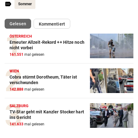
Sommer
(ausgewählt)
Gelesen
Kommentiert
ÖSTERREICH
Erneuter Allzeit-Rekord ++ Hitze noch
Action-Cam Vergleich
nicht vorbei
161.551
mal gelesen
ZUM VERGLEICH
Crosstrainer Vergleich
WIEN
Cobra stürmt Dorotheum, Täter ist
ZUM VERGLEICH
verschwunden
142.888
mal gelesen
E-Bike Vergleich
ZUM VERGLEICH
SALZBURG
TV-Star geht mit Kanzler Stocker hart
Elektro-Scooter Vergleich
ins Gericht
ZUM VERGLEICH
141.633
mal gelesen
Ergometer Vergleich