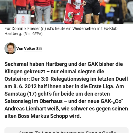
© Krone Multimedia GmbH & Co KG 2026
Muthgasse 2, 1190 Wien
Für Dominik Frieser (r.) ist’s heute ein Wiedersehen mit Ex-Klub
Hartberg.
(Bild: GEPA)
Von
Volker Silli
Sechsmal haben Hartberg und der GAK bisher die
Klingen gekreuzt – nur einmal siegten die
Oststeirer: Der 3:0-Relegationssieg im letzten Duell
am 8. 6. 2012 half ihnen aber in die Erste Liga. Am
Samstag (17) geht’s für beide um den ersten
Saisonsieg im Oberhaus – und der neue GAK-„Co“
Andreas Lienhart weiß, wie schwer es gegen seinen
alten Boss Markus Schopp wird.