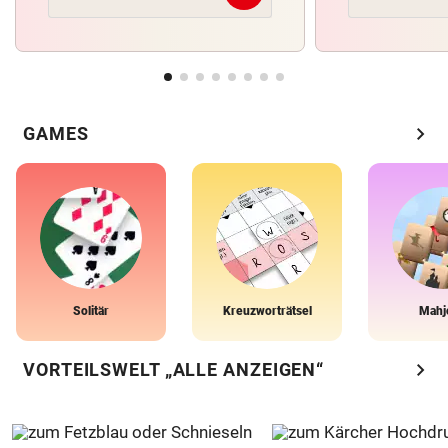
chevron_right
GAMES
Solitär
Kreuzworträtsel
Mahj
chevron_right
VORTEILSWELT „ALLE ANZEIGEN“