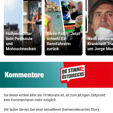
Hollywoodstar
Bikini-Fotos: Jetzt
liebt Pestsäule
schießt Ex-
Nach schwere
und
Rennfahrerin
Krankheit! Tr
Mohnschnecken
zurück
um Jorge Mes
Da dieser Artikel älter als 18 Monate ist, ist zum jetzigen Zeitpunkt
kein Kommentieren mehr möglich.
Wir laden Sie ein, bei einer aktuelleren themenrelevanten Story