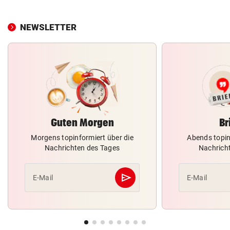
NEWSLETTER
Guten Morgen
Br
Morgens topinformiert über die
Abends topin
Nachrichten des Tages
Nachrich
send
E-Mail
E-Mail
Abschicken