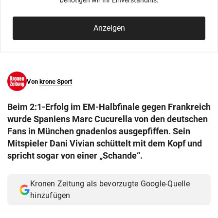
benötigen wir Ihr Einverständnis.
© Krone Multimedia GmbH & Co KG 2026
Muthgasse 2, 1190 Wien
Anzeigen
Von
krone Sport
Beim 2:1-Erfolg im EM-Halbfinale gegen Frankreich
wurde Spaniens Marc Cucurella von den deutschen
Fans in München gnadenlos ausgepfiffen. Sein
Mitspieler Dani Vivian schüttelt mit dem Kopf und
spricht sogar von einer „Schande“.
Kronen Zeitung als bevorzugte Google-Quelle
hinzufügen