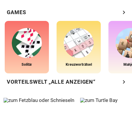
chevron_right
GAMES
Solitär
Kreuzworträtsel
Mahj
chevron_right
VORTEILSWELT „ALLE ANZEIGEN“