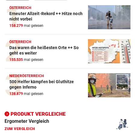
ÖSTERREICH
Erneuter Allzeit-Rekord ++ Hitze noch
Action-Cam Vergleich
nicht vorbei
158.279
mal gelesen
ZUM VERGLEICH
Crosstrainer Vergleich
ÖSTERREICH
Das waren die heißesten Orte ++ So
ZUM VERGLEICH
geht es weiter
155.535
mal gelesen
E-Bike Vergleich
ZUM VERGLEICH
NIEDERÖSTERREICH
500 Helfer kämpfen bei Gluthitze
Elektro-Scooter Vergleich
gegen Inferno
ZUM VERGLEICH
138.879
mal gelesen
Ergometer Vergleich
ZUM VERGLEICH
PRODUKT VERGLEICHE
Fahrrad Test
ZUM VERGLEICH