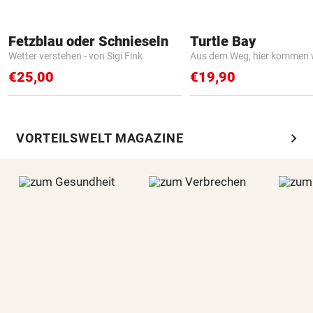
Fetzblau oder Schnieseln
Turtle Bay
Wetter verstehen - von Sigi Fink
Aus dem Weg, hier kommen w
€25,00
€19,90
chevron_right
VORTEILSWELT MAGAZINE