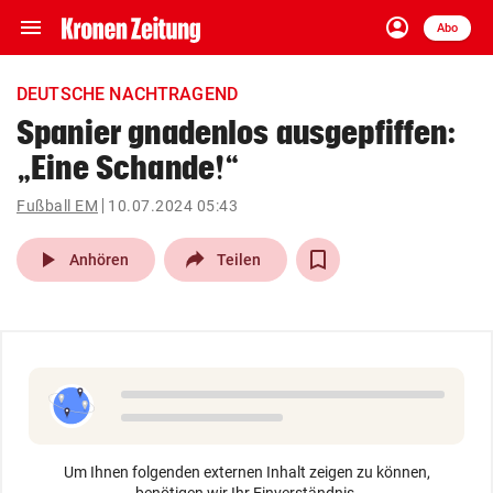
menu
account_circle
Navigation
Anmelden
Abo
close
Schließen
ein-/ausklappen
DEUTSCHE NACHTRAGEND
Abonnieren
Spanier gnadenlos ausgepfiffen:
„Eine Schande!“
account_circle
arrow_right
Anmelden
Fußball EM
10.07.2024 05:43
pin_drop
arrow_right
Bundesland auswäh
Wien
play_arrow
Anhören
Teilen
bookmark
Merkliste
Suchbegriff
search
eingeben
Um Ihnen folgenden externen Inhalt zeigen zu können,