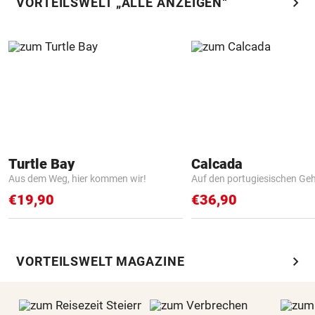
chevron_right
VORTEILSWELT „ALLE ANZEIGEN“
Turtle Bay
Calcada
Aus dem Weg, hier kommen wir!
Auf den portugiesischen G
€19,90
€36,90
chevron_right
VORTEILSWELT MAGAZINE