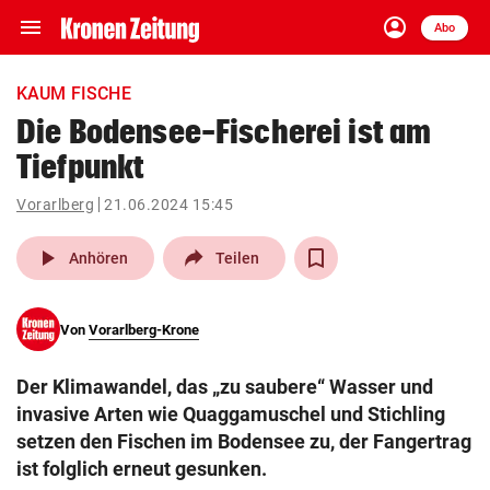
menu
account_circle
Navigation
Anmelden
Abo
close
Schließen
ein-/ausklappen
KAUM FISCHE
Abonnieren
Die Bodensee-Fischerei ist am
Tiefpunkt
account_circle
arrow_right
Anmelden
Vorarlberg
21.06.2024 15:45
pin_drop
arrow_right
Bundesland auswäh
Wien
play_arrow
Anhören
Teilen
bookmark
Merkliste
Von
Vorarlberg-Krone
Suchbegriff
search
Der Klimawandel, das „zu saubere“ Wasser und
eingeben
invasive Arten wie Quaggamuschel und Stichling
setzen den Fischen im Bodensee zu, der Fangertrag
ist folglich erneut gesunken.