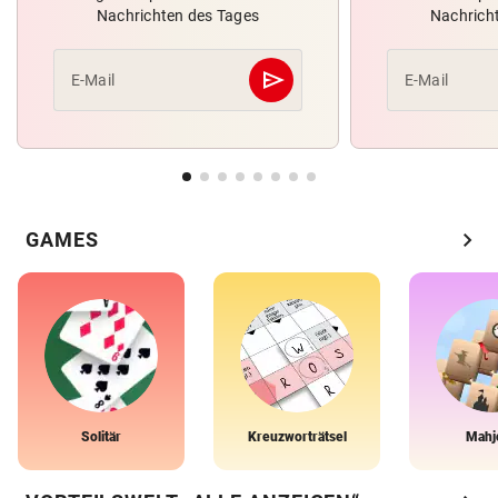
Nachrichten des Tages
Nachrich
send
E-Mail
E-Mail
Abschicken
chevron_right
GAMES
Solitär
Kreuzworträtsel
Mahj