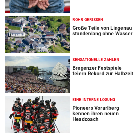
ROHR GERISSEN
Große Teile von Lingenau
stundenlang ohne Wasser
SENSATIONELLE ZAHLEN
Bregenzer Festspiele
feiern Rekord zur Halbzeit
EINE INTERNE LÖSUNG
Pioneers Vorarlberg
kennen ihren neuen
Headcoach