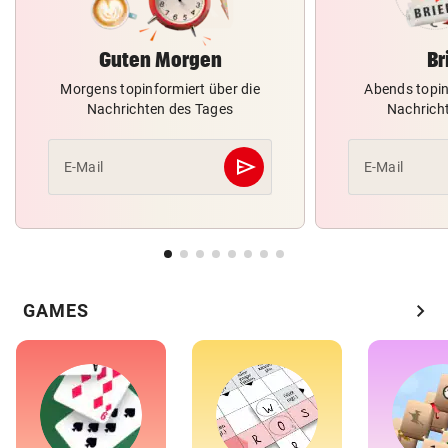
Guten Morgen
Br
Morgens topinformiert über die
Abends topin
Nachrichten des Tages
Nachrich
send
E-Mail
E-Mail
Abschicken
chevron_right
GAMES