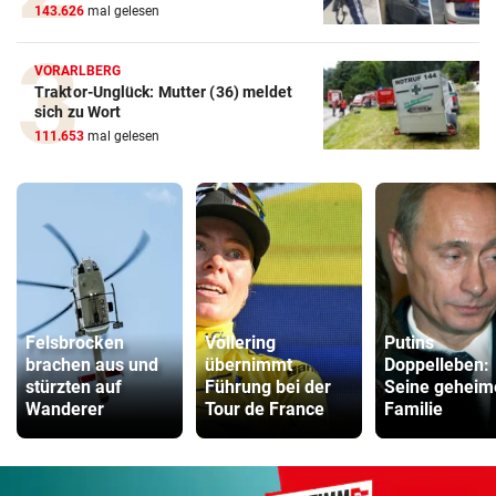
143.626
mal gelesen
VORARLBERG
Traktor-Unglück: Mutter (36) meldet
sich zu Wort
111.653
mal gelesen
Felsbrocken
Vollering
Putins
brachen aus und
übernimmt
Doppelleben:
stürzten auf
Führung bei der
Seine geheim
Wanderer
Tour de France
Familie