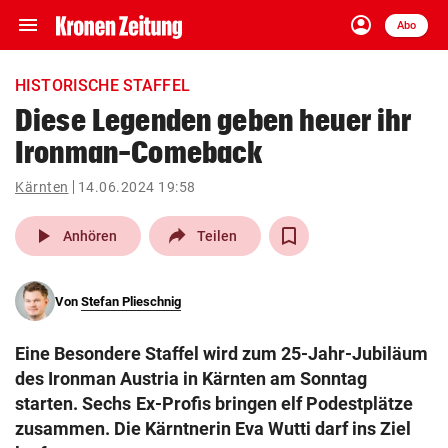
menu
account_circle
Navigation
Anmelden
Abo
close
Schließen
ein-/ausklappen
HISTORISCHE STAFFEL
Abonnieren
Diese Legenden geben heuer ihr
Ironman-Comeback
account_circle
arrow_right
Anmelden
Kärnten
14.06.2024 19:58
pin_drop
arrow_right
Bundesland auswäh
Wien
play_arrow
Anhören
Teilen
bookmark
Merkliste
Von
Stefan Plieschnig
Suchbegriff
search
Eine Besondere Staffel wird zum 25-Jahr-Jubiläum
eingeben
des Ironman Austria in Kärnten am Sonntag
starten. Sechs Ex-Profis bringen elf Podestplätze
zusammen. Die Kärntnerin Eva Wutti darf ins Ziel