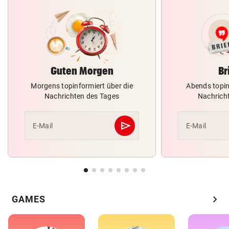
Guten Morgen
Br
Morgens topinformiert über die
Abends topin
Nachrichten des Tages
Nachrich
send
E-Mail
E-Mail
Abschicken
chevron_right
GAMES