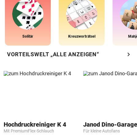
Solitär
Kreuzworträtsel
Mahj
chevron_right
VORTEILSWELT „ALLE ANZEIGEN“
Hochdruckreiniger K 4
Janod Dino-Garag
Mit PremiumFlex-Schlauch
Für kleine Autofans