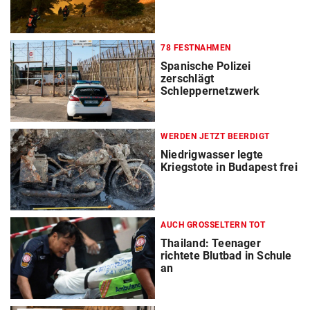
78 FESTNAHMEN
Spanische Polizei
zerschlägt
Schleppernetzwerk
WERDEN JETZT BEERDIGT
Niedrigwasser legte
Kriegstote in Budapest frei
AUCH GROSSELTERN TOT
Thailand: Teenager
richtete Blutbad in Schule
an