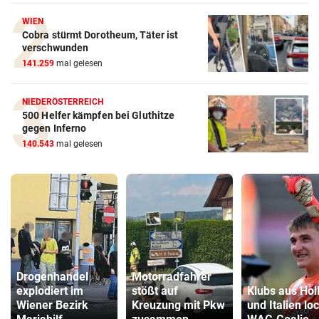
WIEN
Cobra stürmt Dorotheum, Täter ist
verschwunden
141.259
mal gelesen
NIEDERÖSTERREICH
500 Helfer kämpfen bei Gluthitze
gegen Inferno
140.543
mal gelesen
Drogenhandel
Motorradfahrer
explodiert im
stößt auf
Klubs aus Hol
Wiener Bezirk
Kreuzung mit Pkw
und Italien lo