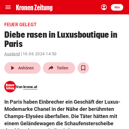
menu
account_circle
Navigation
Anmelden
Abo
close
Schließen
ein-/ausklappen
FEUER GELEGT
Abonnieren
Diebe rasen in Luxusboutique in
Paris
account_circle
arrow_right
Anmelden
Ausland
10.06.2024 14:50
pin_drop
arrow_right
Bundesland auswäh
Wien
play_arrow
Anhören
Teilen
bookmark
Merkliste
Von
krone.at
Suchbegriff
search
In Paris haben Einbrecher ein Geschäft der Luxus-
eingeben
Modemarke Chanel in der Nähe der berühmten
Champs-Elysées überfallen. Die Täter hätten mit
einem Geländewagen die Schaufensterscheibe