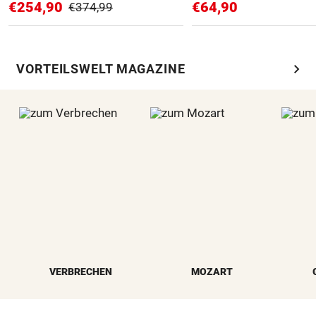
€254,90
€64,90
€374,99
chevron_right
VORTEILSWELT MAGAZINE
VERBRECHEN
MOZART