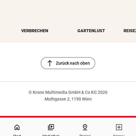
VERBRECHEN
GARTENLUST
REISE
north
Zurück nach oben
© Krone Multimedia GmbH & Co KG 2026
Muthgasse 2, 1190 Wien
NaN%
home
pin_drop