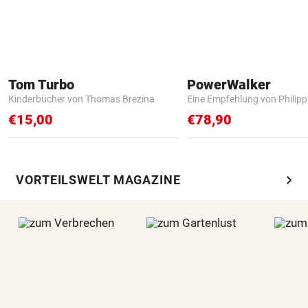
Tom Turbo
PowerWalker
Kinderbücher von Thomas Brezina
Eine Empfehlung von Philip
€15,00
€78,90
chevron_right
VORTEILSWELT MAGAZINE