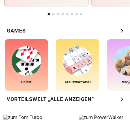
chevron_right
GAMES
Solitär
Kreuzworträtsel
Mahj
chevron_right
VORTEILSWELT „ALLE ANZEIGEN“