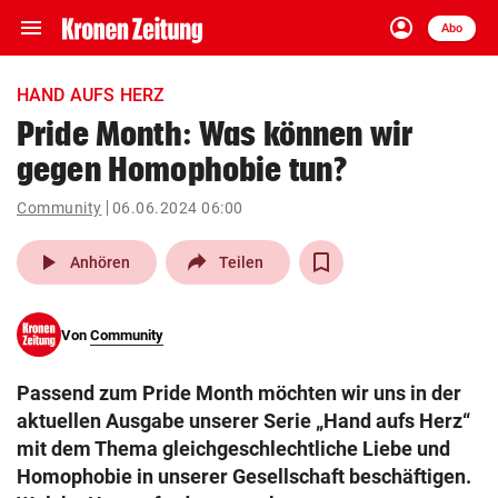
menu
account_circle
Navigation
Anmelden
Abo
close
Schließen
ein-/ausklappen
HAND AUFS HERZ
Abonnieren
Pride Month: Was können wir
gegen Homophobie tun?
account_circle
arrow_right
Anmelden
Community
06.06.2024 06:00
pin_drop
arrow_right
Bundesland auswäh
Wien
play_arrow
Anhören
Teilen
bookmark
Merkliste
Von
Community
Suchbegriff
search
Passend zum Pride Month möchten wir uns in der
eingeben
aktuellen Ausgabe unserer Serie „Hand aufs Herz“
mit dem Thema gleichgeschlechtliche Liebe und
Homophobie in unserer Gesellschaft beschäftigen.