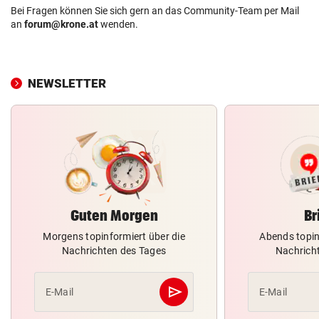
Bei Fragen können Sie sich gern an das Community-Team per Mail
an
forum@krone.at
wenden.
NEWSLETTER
Guten Morgen
Br
Morgens topinformiert über die
Abends topin
Nachrichten des Tages
Nachrich
send
E-Mail
E-Mail
Abschicken