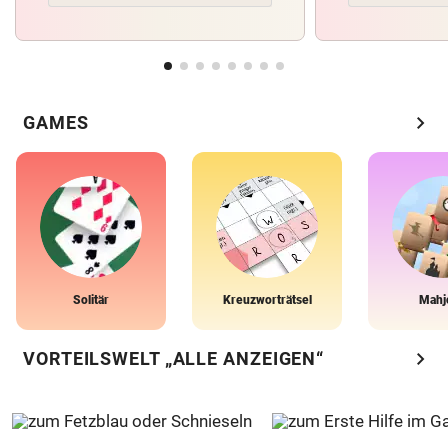
chevron_right
GAMES
Solitär
Kreuzworträtsel
Mahj
chevron_right
VORTEILSWELT „ALLE ANZEIGEN“