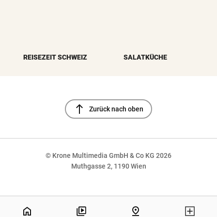
REISEZEIT SCHWEIZ
SALATKÜCHE
north
Zurück nach oben
© Krone Multimedia GmbH & Co KG 2026
Muthgasse 2, 1190 Wien
NaN%
home
pin_drop