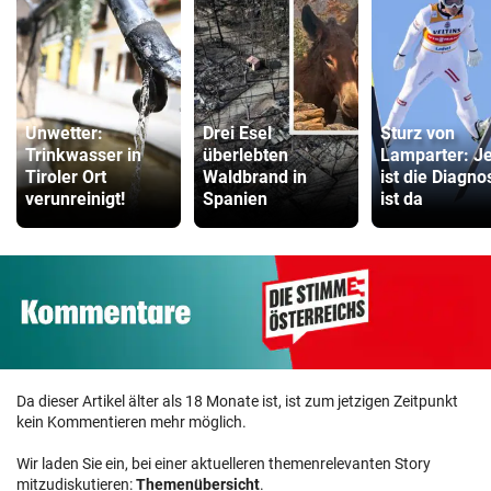
Unwetter:
Drei Esel
Sturz von
Trinkwasser in
überlebten
Lamparter: Je
Tiroler Ort
Waldbrand in
ist die Diagno
verunreinigt!
Spanien
ist da
Da dieser Artikel älter als 18 Monate ist, ist zum jetzigen Zeitpunkt
kein Kommentieren mehr möglich.
Wir laden Sie ein, bei einer aktuelleren themenrelevanten Story
mitzudiskutieren:
Themenübersicht
.