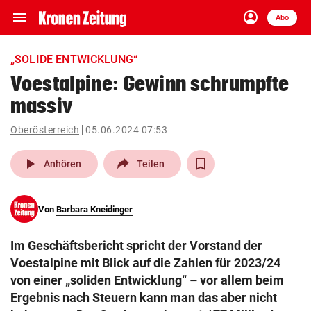
menu
account_circle
Navigation
Anmelden
Abo
close
Schließen
ein-/ausklappen
„SOLIDE ENTWICKLUNG“
Abonnieren
Voestalpine: Gewinn schrumpfte
massiv
account_circle
arrow_right
Anmelden
Oberösterreich
05.06.2024 07:53
pin_drop
arrow_right
Bundesland auswäh
Wien
play_arrow
Anhören
Teilen
bookmark
Merkliste
Von
Barbara Kneidinger
Suchbegriff
search
Im Geschäftsbericht spricht der Vorstand der
eingeben
Voestalpine mit Blick auf die Zahlen für 2023/24
von einer „soliden Entwicklung“ – vor allem beim
Ergebnis nach Steuern kann man das aber nicht