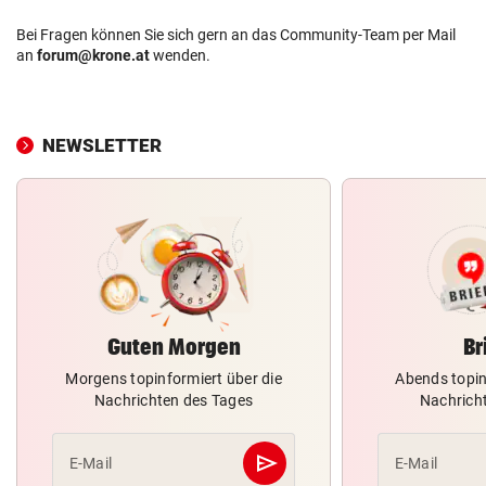
Bei Fragen können Sie sich gern an das Community-Team per Mail
an
forum@krone.at
wenden.
NEWSLETTER
Guten Morgen
Br
Morgens topinformiert über die
Abends topin
Nachrichten des Tages
Nachrich
send
E-Mail
E-Mail
Abschicken