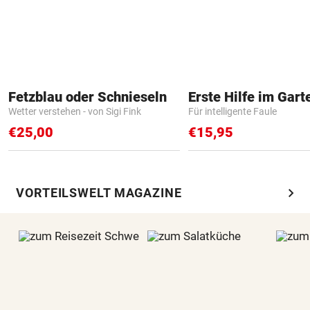
Fetzblau oder Schnieseln
Erste Hilfe im Gart
Wetter verstehen - von Sigi Fink
Für intelligente Faule
€25,00
€15,95
chevron_right
VORTEILSWELT MAGAZINE