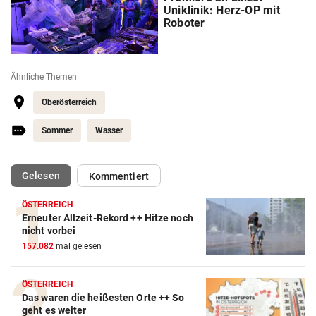
Uniklinik: Herz-OP mit
Roboter
Ähnliche Themen
Oberösterreich
Sommer
Wasser
(ausgewählt)
Gelesen
Kommentiert
ÖSTERREICH
Erneuter Allzeit-Rekord ++ Hitze noch
nicht vorbei
157.082
mal gelesen
ÖSTERREICH
Das waren die heißesten Orte ++ So
geht es weiter