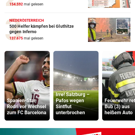
154.592
mal gelesen
NIEDERÖSTERREICH
500 Helfer kämpfen bei Gluthitze
gegen Inferno
137.675
mal gelesen
Irre! Salzburg –
Spanien-Star
Pafos wegen
Feuerwehr ret
Rodri vor Wechsel
Sintflut
Bub (3) aus
zum FC Barcelona
unterbrochen
heißem Auto