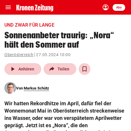
menu
account_circle
Navigation
Anmelden
Abo
close
Schließen
ein-/ausklappen
UND ZWAR FÜR LANGE
Abonnieren
Sonnenanbeter traurig: „Nora“
hält den Sommer auf
account_circle
arrow_right
Anmelden
Oberösterreich
27.05.2024 10:00
pin_drop
arrow_right
Bundesland auswäh
Wien
play_arrow
Anhören
Teilen
bookmark
Merkliste
Von
Markus Schütz
Suchbegriff
search
Wir hatten Rekordhitze im April, dafür fiel der
eingeben
Wonnemonat Mai in Oberösterreich streckenweise
ins Wasser, oder war von verspätetem Aprilwetter
geprägt. Jetzt ist es „Nora“, die den