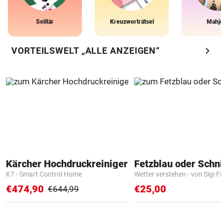
Solitär
Kreuzworträtsel
Mahj
chevron_right
VORTEILSWELT „ALLE ANZEIGEN“
Kärcher Hochdruckreiniger
Fetzblau oder Schn
K7 - Smart Control Home
Wetter verstehen - von Sigi F
€474,90
€25,00
€644,99