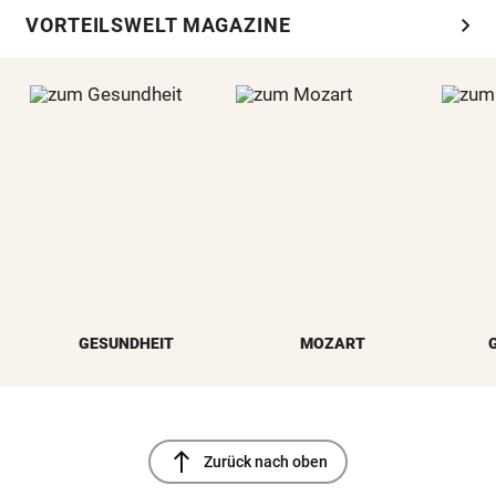
chevron_right
VORTEILSWELT MAGAZINE
GESUNDHEIT
MOZART
north
Zurück nach oben