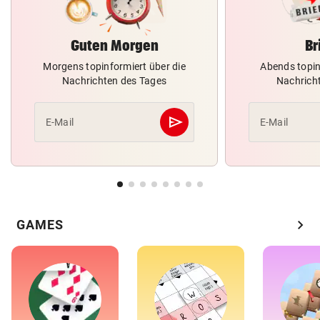
Guten Morgen
Br
Morgens topinformiert über die
Abends topin
Nachrichten des Tages
Nachrich
send
E-Mail
E-Mail
Abschicken
chevron_right
GAMES