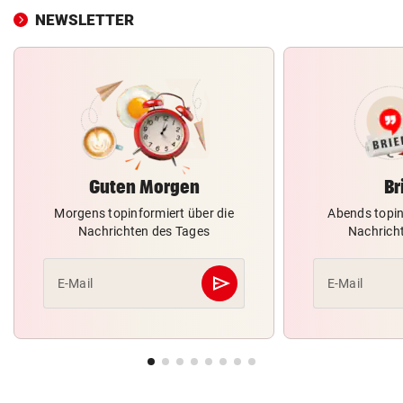
NEWSLETTER
Guten Morgen
Br
Morgens topinformiert über die
Abends topin
Nachrichten des Tages
Nachrich
send
E-Mail
E-Mail
Abschicken