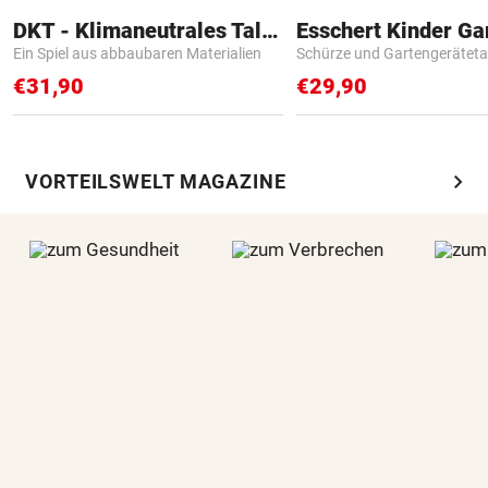
DKT - Klimaneutrales Talent
Ein Spiel aus abbaubaren Materialien
Schürze und Gartengerätet
€31,90
€29,90
chevron_right
VORTEILSWELT MAGAZINE