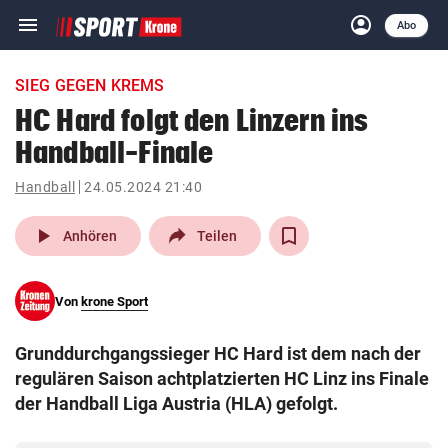
menu
account_circle
Navigation
Anmelden
Abo
close
Schließen
ein-/ausklappen
SIEG GEGEN KREMS
Abonnieren
HC Hard folgt den Linzern ins
Handball-Finale
account_circle
arrow_right
Anmelden
Handball
24.05.2024 21:40
pin_drop
arrow_right
Bundesland auswäh
Wien
play_arrow
Anhören
Teilen
bookmark
Merkliste
Von
krone Sport
Suchbegriff
search
Grunddurchgangssieger HC Hard ist dem nach der
eingeben
regulären Saison achtplatzierten HC Linz ins Finale
der Handball Liga Austria (HLA) gefolgt.