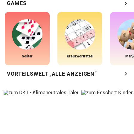
chevron_right
GAMES
Solitär
Kreuzworträtsel
Mahj
chevron_right
VORTEILSWELT „ALLE ANZEIGEN“