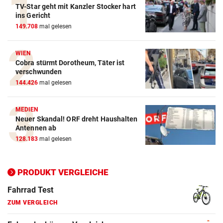
TV-Star geht mit Kanzler Stocker hart
Action-Cam Vergleich
ins Gericht
149.708
mal gelesen
ZUM VERGLEICH
Crosstrainer Vergleich
WIEN
Cobra stürmt Dorotheum, Täter ist
ZUM VERGLEICH
verschwunden
144.426
mal gelesen
E-Bike Vergleich
ZUM VERGLEICH
MEDIEN
Neuer Skandal! ORF dreht Haushalten
Elektro-Scooter Vergleich
Antennen ab
ZUM VERGLEICH
128.183
mal gelesen
Ergometer Vergleich
ZUM VERGLEICH
PRODUKT VERGLEICHE
Fahrrad Test
ZUM VERGLEICH