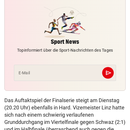
Sport News
Topinformiert über die Sport-Nachrichten des Tages
send
E-Mail
Abschicken
Das Auftaktspiel der Finalserie steigt am Dienstag
(20.20 Uhr) ebenfalls in Hard. Vizemeister Linz hatte
sich nach einem schwierig verlaufenen
Grunddurchgang im Viertelfinale gegen Schwaz (2:1)
und im Halbfinale überraschend auch gegen die