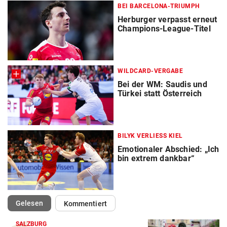
BEI BARCELONA-TRIUMPH
Herburger verpasst erneut
Champions-League-Titel
WILDCARD-VERGABE
Bei der WM: Saudis und
Türkei statt Österreich
BILYK VERLIESS KIEL
Emotionaler Abschied: „Ich
bin extrem dankbar“
(ausgewählt)
Gelesen
Kommentiert
SALZBURG