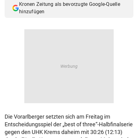
Kronen Zeitung als bevorzugte Google-Quelle
© Krone Multimedia GmbH & Co KG 2026
hinzufügen
Muthgasse 2, 1190 Wien
Die Vorarlberger setzten sich am Freitag im
Entscheidungsspiel der „best of three“-Halbfinalserie
gegen den UHK Krems daheim mit 30:26 (12:13)