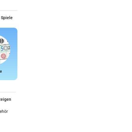
 Spiele
u
Snake
zeigen