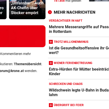
141.808
mal gelesen
„Unfassbar“: Auch
Tirol ist bei der
WIRRES POSTING
Grapsch-V
vor 
ro
AK-Chefin über
Energie 220 Tage
gegen steir
Britney Spears: „Ich habe al
MEHR NACHRICHTEN
er
Stocker empört
Selbstversorger
Polizisten
Mama versagt“
VERDÄCHTIGER IN HAFT
WEITER KEINE ERHOLUNG
vor 
Mehrere Messerangriffe auf Pass
Im Osten: Kommende Woche
in Rotterdam
unter 30 Grad
TROTZ MILLIONENMINUS
FEUERWEHR GEFORDERT
vor 
Ist die Gesundheitsoffensive ihr G
wert?
In nur acht Stunden fuhren z
ein Kommentieren mehr
Autos in Baugruben
WIENER FERIENBETREUUNG
skutieren:
Themenübersicht
.
Extra-Hürden für Mütter beeinträc
forum@krone.at
wenden.
Kinder
SCHRECKEN UND CHAOS
Wildschwein legte U-Bahn in Buda
lahm
ÜBERGRIFF BEI FEIER