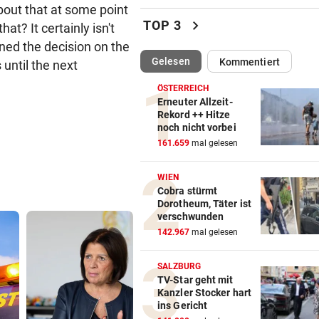
bout that at some point
War dieser Unterhaus-Abbr
chevron_right
TOP 3
t? It certainly isn't
wirklich notwendig?
ned the decision on the
(ausgewählt)
Gelesen
Kommentiert
 until the next
NEO-RIEDER SCHWAB
vor ein
„Stell dir vor, du holst mit R
ÖSTERREICH
einen Titel“
Erneuter Allzeit-
Rekord ++ Hitze
noch nicht vorbei
IM STEIRISCHEN REVIER
vor ein
161.659
mal gelesen
Vom „Juniorpartner“ zum gr
Liga-Rivalen
WIEN
Cobra stürmt
BOOKING.COM-DATENLECK
vor 
Dorotheum, Täter ist
Betrugswelle gegen Urlauber
verschwunden
schützen Sie sich
142.967
mal gelesen
ÜBERGRIFF BEI FEIER
vor 
SALZBURG
Grapsch-Vorwürfe gegen
TV-Star geht mit
Kanzler Stocker hart
steirischen Polizisten
ins Gericht