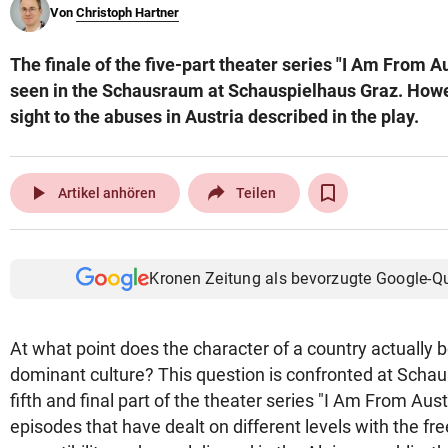
Von
Christoph Hartner
© Krone Multimedia GmbH & Co KG 2026
Muthgasse 2, 1190 Wien
The finale of the five-part theater series "I Am From A
seen in the Schausraum at Schauspielhaus Graz. Howev
sight to the abuses in Austria described in the play.
play_arrow
Artikel anhören
Teilen
Kronen Zeitung als bevorzugte Google-Q
At what point does the character of a country actually 
dominant culture? This question is confronted at Schau
fifth and final part of the theater series "I Am From Austr
episodes that have dealt on different levels with the fr