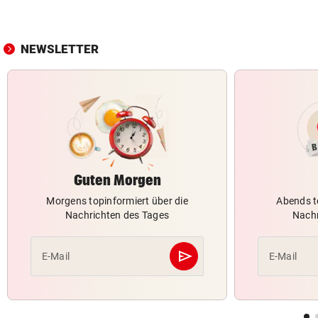
NEWSLETTER
Guten Morgen
Morgens topinformiert über die
Abends t
Nachrichten des Tages
Nachr
send
E-Mail
E-Mail
Abschicken