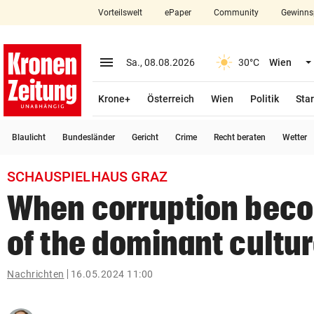
Vorteilswelt
ePaper
Community
Gewinns
close
Schließen
menu
Menü aufklappen
Sa., 08.08.2026
30°C
Wien
Abonnieren
Krone+
Österreich
Wien
Politik
Star
account_circle
arrow_right
Anmelden
Blaulicht
Bundesländer
Gericht
Crime
Recht beraten
Wetter
pin_drop
arrow_right
Bundesland auswäh
Wien
SCHAUSPIELHAUS GRAZ
bookmark
Merkliste
When corruption beco
of the dominant cultu
Suchbegriff
search
eingeben
Nachrichten
16.05.2024 11:00