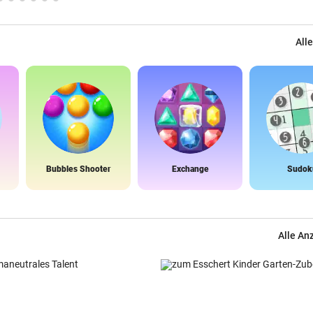
Alle
Bubbles Shooter
Exchange
Sudok
Alle An