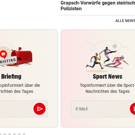
Grapsch-Vorwürfe gegen steirisc
Polizisten
ALLE NEWS
Briefing
Sport News
opinformiert über die
Topinformiert über die Sport
ichten des Tages
Nachrichten des Tages
send
s
E-Mail
Abschicken