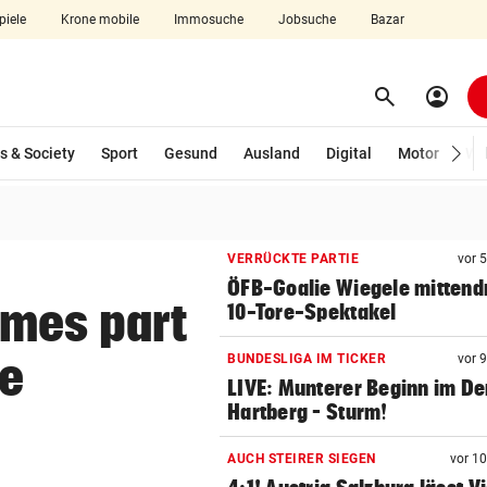
piele
Krone mobile
Immosuche
Jobsuche
Bazar
search
account_circle
Menü aufklappen
Suchen
s & Society
Sport
Gesund
Ausland
Digital
Motor
Wir
len
VERRÜCKTE PARTIE
vor 
ÖFB-Goalie Wiegele mittendr
mes part
10-Tore-Spektakel
re
BUNDESLIGA IM TICKER
vor 
LIVE: Munterer Beginn im De
Hartberg – Sturm!
AUCH STEIRER SIEGEN
vor 1