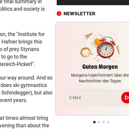
the final summary in
Ist die Gesundheitsoffensive
olitics and society is
Geld wert?
NEWSLETTER
WIENER FERIENBETREUUNG
vor ein
Extra-Hürden für Mütter
n, the "Institute for
beeinträchtigter Kinder
x Hafner brings this
io of prey Styrians
TRAGISCHE DETAILS
vor ein
to go to the
Barca und Co.! Reaktionen a
von Jorge Messi
ereich-Pickerl".
Guten Morgen
Morgens topinformiert über die
SCHRECKEN UND CHAOS
vor ein
your way around. And so
Nachrichten des Tages
Wildschwein legte U-Bahn i
d does ski gymnastics
Budapest lahm
n Schindegger), but also
se
E-Mail
recent years.
RED BULL SALZBURG
vor ein
Schwere Verletzung trübt Fr
über zweiten Sieg
 at times almost tiring
 evening than about the
AUFREGUNG IN OÖ-LIGA
vor ein