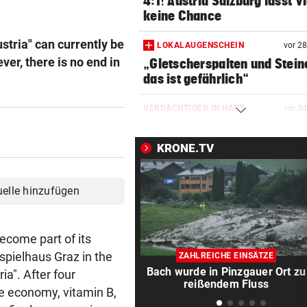
4:1! Austria Salzburg lässt V
keine Chance
ustria" can currently be
LOKALAUGENSCHEIN
vor 2
er, there is no end in
„Gletscherspalten und Stein
das ist gefährlich“
VERDÄCHTIGER IN HAFT
vor 3
Mehrere Messerangriffe auf
Passanten in Rotterdam
KRONE.TV
REGIONALLIGA NORD
vor 4
Grünau fertigte Traditionskl
uelle hinzufügen
3:0 ab
DREIER FÜR ROTJACKEN
vor ein
become part of its
Kopfball-Tore bescheren GA
spielhaus Graz in the
ZAHLREICHE EINSÄTZE
Sieg gegen Lustenau!
Bach wurde in Pinzgauer Ort zu
ia". After four
reißendem Fluss
ee economy, vitamin B,
TROTZ MILLIONENMINUS
vor ein