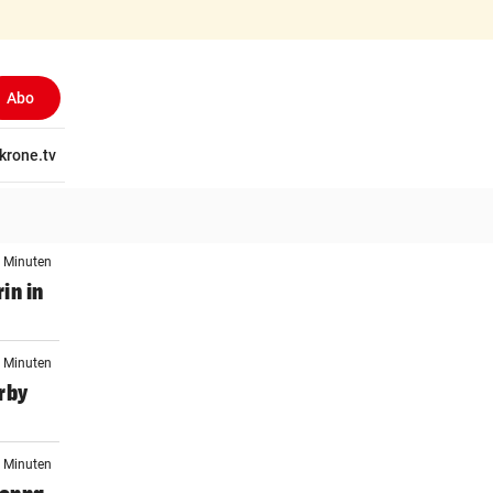
Abo
tschaft
krone.tv
Wissen
Gericht
Kolumnen
Freizeit
Reise
Ti
5 Minuten
in in
9 Minuten
rby
0 Minuten