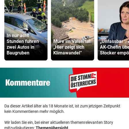
In nur acht
Stunden fuhren
Mure im Valsertal:
„Unfassbar“:
zwei Autos in
„Hier zeigt sich
AK-Chefin üb
Baugruben
Klimawandel“
Stocker empö
Da dieser Artikel älter als 18 Monate ist, ist zum jetzigen Zeitpunkt
kein Kommentieren mehr möglich.
Wir laden Sie ein, bei einer aktuelleren themenrelevanten Story
mitzudiskutieren:
Themenübersicht
.