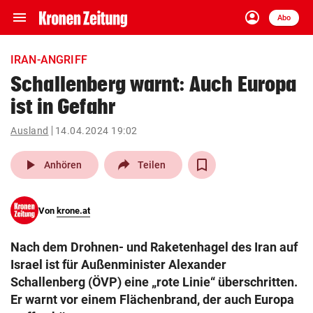
menu
account_circle
Navigation
Anmelden
Abo
close
Schließen
ein-/ausklappen
IRAN-ANGRIFF
Abonnieren
Schallenberg warnt: Auch Europa
ist in Gefahr
account_circle
arrow_right
Anmelden
Ausland
14.04.2024 19:02
pin_drop
arrow_right
Bundesland auswäh
Wien
play_arrow
Anhören
Teilen
bookmark
Merkliste
Von
krone.at
Suchbegriff
search
Nach dem Drohnen- und Raketenhagel des Iran auf
eingeben
Israel ist für Außenminister Alexander
Schallenberg (ÖVP) eine „rote Linie“ überschritten.
Er warnt vor einem Flächenbrand, der auch Europa