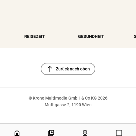
REISEZEIT
GESUNDHEIT
north
Zurück nach oben
© Krone Multimedia GmbH & Co KG 2026
Muthgasse 2, 1190 Wien
NaN%
home
pin_drop