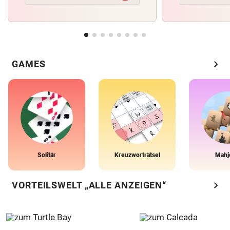
chevron_right
GAMES
Solitär
Kreuzworträtsel
Mahj
chevron_right
VORTEILSWELT „ALLE ANZEIGEN“