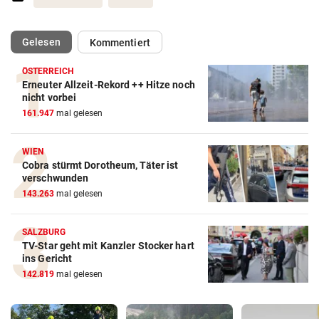
(ausgewählt)
Gelesen
Kommentiert
ÖSTERREICH
Erneuter Allzeit-Rekord ++ Hitze noch
nicht vorbei
161.947
mal gelesen
WIEN
Cobra stürmt Dorotheum, Täter ist
verschwunden
143.263
mal gelesen
SALZBURG
TV-Star geht mit Kanzler Stocker hart
ins Gericht
142.819
mal gelesen