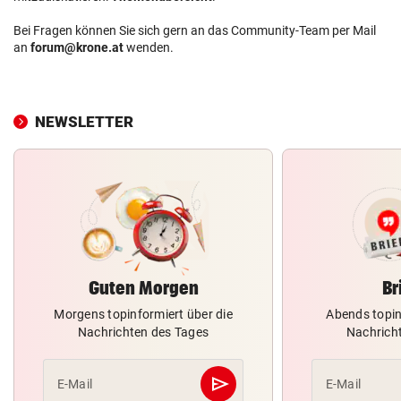
Bei Fragen können Sie sich gern an das Community-Team per Mail
an
forum@krone.at
wenden.
NEWSLETTER
Guten Morgen
Br
Morgens topinformiert über die
Abends topin
Nachrichten des Tages
Nachrich
send
E-Mail
E-Mail
Abschicken