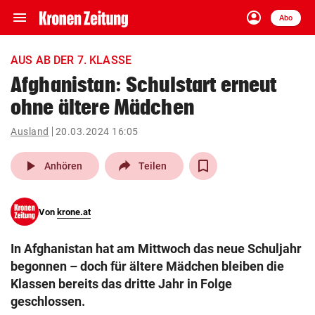
menu
account_circle
Navigation
Anmelden
Abo
close
Schließen
ein-/ausklappen
AUS AB DER 7. KLASSE
Abonnieren
Afghanistan: Schulstart erneut
ohne ältere Mädchen
account_circle
arrow_right
Anmelden
Ausland
20.03.2024 16:05
pin_drop
arrow_right
Bundesland auswäh
Wien
play_arrow
Anhören
Teilen
bookmark
Merkliste
Von
krone.at
Suchbegriff
search
In Afghanistan hat am Mittwoch das neue Schuljahr
eingeben
begonnen – doch für ältere Mädchen bleiben die
Klassen bereits das dritte Jahr in Folge
geschlossen.