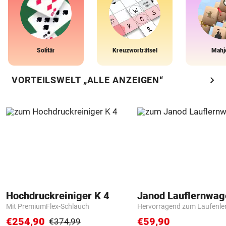
Solitär
Kreuzworträtsel
Mahj
chevron_right
VORTEILSWELT „ALLE ANZEIGEN“
Hochdruckreiniger K 4
Janod Lauflernwa
Mit PremiumFlex-Schlauch
Hervorragend zum Laufenle
€254,90
€59,90
€374,99