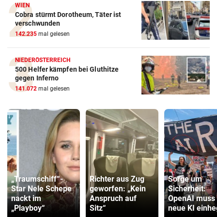
WIEN
Cobra stürmt Dorotheum, Täter ist
verschwunden
142.235
mal gelesen
NIEDERÖSTERREICH
500 Helfer kämpfen bei Gluthitze
gegen Inferno
141.072
mal gelesen
„Traumschiff“-
Richter aus Zug
Sorge um
Star Nele Schepe
geworfen: „Kein
Sicherheit:
nackt im
Anspruch auf
OpenAI muss
„Playboy“
Sitz“
neue KI einh