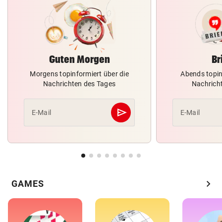
Guten Morgen
Br
Morgens topinformiert über die
Abends topin
Nachrichten des Tages
Nachrich
send
E-Mail
E-Mail
Abschicken
chevron_right
GAMES