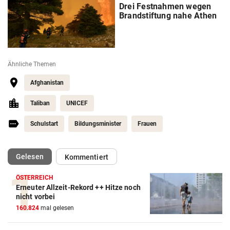
Drei Festnahmen wegen
Brandstiftung nahe Athen
Ähnliche Themen
Afghanistan
Taliban
UNICEF
Schulstart
Bildungsminister
Frauen
(ausgewählt)
Gelesen
Kommentiert
ÖSTERREICH
Erneuter Allzeit-Rekord ++ Hitze noch
nicht vorbei
160.824
mal gelesen