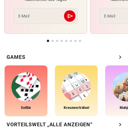
send
E-Mail
E-Mail
Abschicken
chevron_right
GAMES
Solitär
Kreuzworträtsel
Mahj
chevron_right
VORTEILSWELT „ALLE ANZEIGEN“