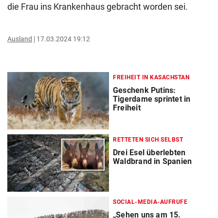
die Frau ins Krankenhaus gebracht worden sei.
Ausland
17.03.2024 19:12
FREIHEIT IN KASACHSTAN
Geschenk Putins:
Tigerdame sprintet in
Freiheit
RETTETEN SICH SELBST
Drei Esel überlebten
Waldbrand in Spanien
SOCIAL-MEDIA-AUFRUFE
„Sehen uns am 15.