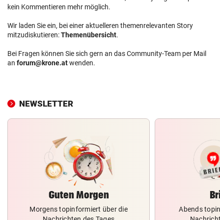
kein Kommentieren mehr möglich.
Wir laden Sie ein, bei einer aktuelleren themenrelevanten Story
mitzudiskutieren:
Themenübersicht
.
Bei Fragen können Sie sich gern an das Community-Team per Mail
an
forum@krone.at
wenden.
NEWSLETTER
Guten Morgen
Br
Morgens topinformiert über die
Abends topin
Nachrichten des Tages
Nachrich