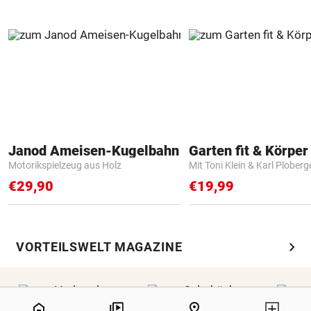
Janod Ameisen-Kugelbahn
Garten fit & Körper 
Motorikspielzeug aus Holz
Mit Toni Klein & Karl Ploberg
€29,90
€19,99
chevron_right
VORTEILSWELT MAGAZINE
NaN%
home
pin_drop