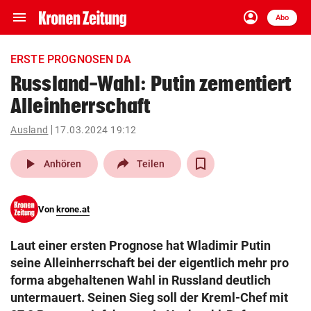
menu
account_circle
Navigation
Anmelden
Abo
close
Schließen
ein-/ausklappen
ERSTE PROGNOSEN DA
Abonnieren
Russland-Wahl: Putin zementiert
Alleinherrschaft
account_circle
arrow_right
Anmelden
Ausland
17.03.2024 19:12
pin_drop
arrow_right
Bundesland auswäh
Wien
play_arrow
Anhören
Teilen
bookmark
Merkliste
Von
krone.at
Suchbegriff
search
Laut einer ersten Prognose hat Wladimir Putin
eingeben
seine Alleinherrschaft bei der eigentlich mehr pro
forma abgehaltenen Wahl in Russland deutlich
untermauert. Seinen Sieg soll der Kreml-Chef mit