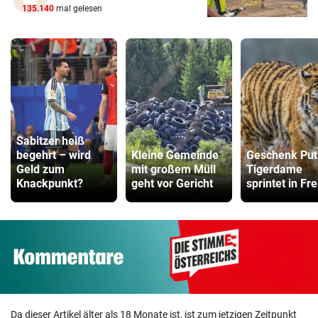
135.140
mal gelesen
Sabitzer heiß
begehrt – wird
Kleine Gemeinde
Geschenk Put
Geld zum
mit großem Müll
Tigerdame
Knackpunkt?
geht vor Gericht
sprintet in Fre
Da dieser Artikel älter als 18 Monate ist, ist zum jetzigen Zeitpunkt