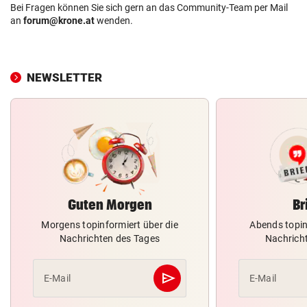
Bei Fragen können Sie sich gern an das Community-Team per Mail
an
forum@krone.at
wenden.
NEWSLETTER
Guten Morgen
Br
Morgens topinformiert über die
Abends topin
Nachrichten des Tages
Nachrich
send
E-Mail
E-Mail
Abschicken