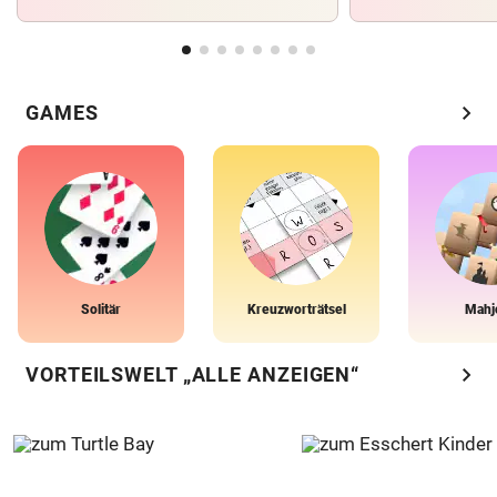
chevron_right
GAMES
Solitär
Kreuzworträtsel
Mahj
chevron_right
VORTEILSWELT „ALLE ANZEIGEN“