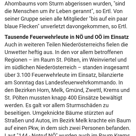
Ahornbaums vom Sturm abgerissen wurden, "sind
die Menschen um ihr Leben gerannt", so Ertl. Von
seiner Gruppe seien alle Mitglieder "bis auf ein paar
blaue Flecken" unverletzt davongekommen, so Ertl.
Tausende Feuerwehrleute in NÖ und OÖ im Einsatz
Auch in weiteren Teilen Niederösterreichs fielen die
Unwetter heftig aus. In den vor allem betroffenen
Regionen – im Raum St. Pölten, im Weinviertel und
im südlichen Niederösterreich – standen insgesamt
über 3.100 Feuerwehrleute im Einsatz, bilanzierte
am Sonntag das Landesfeuerwehrkommando. In
den Bezirken Horn, Melk, Gmünd, Zwettl, Krems und
St. Pölten mussten knapp 400 Einsätze bewältigt
werden. Es galt vor allem Sturmschäden zu
beseitigen. Umgeknickte Bäume stürzten auf
Straßen und Autos, im Bezirk Melk krachte ein Baum
auf einen Pkw, in dem sich zwei Personen befanden.
Laut "144 - Notruf NÖ" wurden auch im Raum Krems