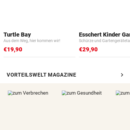
Turtle Bay
Aus dem Weg, hier kommen wir!
Schürze und Gartengerätet
€19,90
€29,90
chevron_right
VORTEILSWELT MAGAZINE