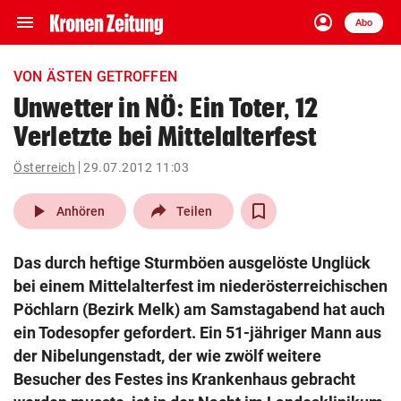
menu
account_circle
Navigation
Anmelden
Abo
close
Schließen
ein-/ausklappen
VON ÄSTEN GETROFFEN
Abonnieren
Unwetter in NÖ: Ein Toter, 12
Verletzte bei Mittelalterfest
account_circle
arrow_right
Anmelden
Österreich
29.07.2012 11:03
pin_drop
arrow_right
Bundesland auswäh
Wien
play_arrow
Anhören
Teilen
bookmark
Merkliste
Das durch heftige Sturmböen ausgelöste Unglück
bei einem Mittelalterfest im niederösterreichischen
Suchbegriff
Pöchlarn (Bezirk Melk) am Samstagabend hat auch
search
eingeben
ein Todesopfer gefordert. Ein 51-jähriger Mann aus
der Nibelungenstadt, der wie zwölf weitere
Besucher des Festes ins Krankenhaus gebracht