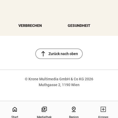
VERBRECHEN
GESUNDHEIT
north
Zurück nach oben
© Krone Multimedia GmbH & Co KG 2026
Muthgasse 2, 1190 Wien
NaN%
home
pin_drop
Start
Mediathek
Region
Krone+