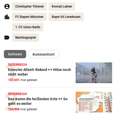
Christopher Trimmel
Konrad Laimer
FC Bayern München
Bayer 04 Leverkusen
1. FC Union Berlin
Nachtragsspiel
(ausgewählt)
Gelesen
Kommentiert
ÖSTERREICH
Erneuter Allzeit-Rekord ++ Hitze noch
nicht vorbei
157.651
mal gelesen
ÖSTERREICH
Action-Cam Vergleich
Das waren die heißesten Orte ++ So
ZUM VERGLEICH
geht es weiter
154.996
mal gelesen
Crosstrainer Vergleich