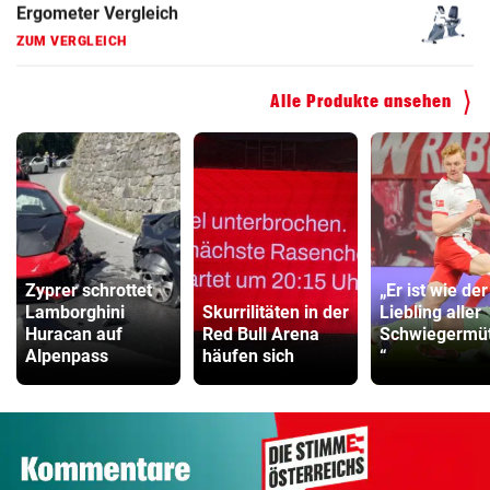
Hoverboard Vergleich
ZUM VERGLEICH
Alle Produkte ansehen
Kinderfahrrad Vergleich
ZUM VERGLEICH
Zyprer schrottet
„Er ist wie der
Lamborghini
Skurrilitäten in der
Liebling aller
Huracan auf
Red Bull Arena
Schwiegermüt
Alpenpass
häufen sich
“