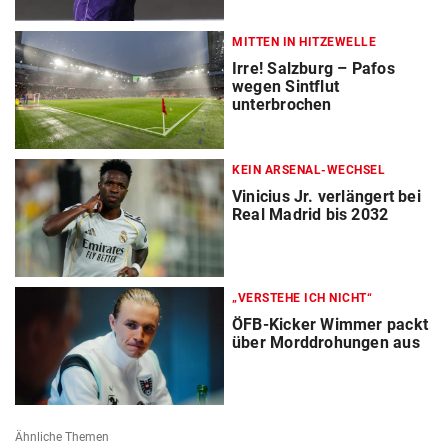
MITTEN IN HITZEWELLE
Irre! Salzburg – Pafos
wegen Sintflut
unterbrochen
KEIN ARSENAL-WECHSEL
Vinicius Jr. verlängert bei
Real Madrid bis 2032
„VERSTEHE ICH NICHT“
ÖFB-Kicker Wimmer packt
über Morddrohungen aus
Ähnliche Themen