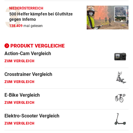
ZUM VERGLEICH
NIEDERÖSTERREICH
500 Helfer kämpfen bei Gluthitze
E-Bike Vergleich
gegen Inferno
ZUM VERGLEICH
138.409
mal gelesen
Elektro-Scooter Vergleich
PRODUKT VERGLEICHE
ZUM VERGLEICH
Ergometer Vergleich
ZUM VERGLEICH
Fahrrad Test
ZUM VERGLEICH
Fahrradanhänger Vergleich
ZUM VERGLEICH
Faszienrolle Vergleich
ZUM VERGLEICH