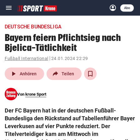
menu
account_circle
Navigation
Anmelden
Abo
close
Schließen
ein-/ausklappen
DEUTSCHE BUNDESLIGA
Abonnieren
Bayern feiern Pflichtsieg nach
Bjelica-Tätlichkeit
account_circle
arrow_right
Anmelden
Fußball International
24.01.2024 22:29
pin_drop
arrow_right
Bundesland auswäh
Wien
play_arrow
Anhören
Teilen
bookmark
Merkliste
Von
krone Sport
Suchbegriff
search
Der FC Bayern hat in der deutschen Fußball-
eingeben
Bundesliga den Rückstand auf Tabellenführer Bayer
Leverkusen auf vier Punkte reduziert. Der
Titelverteidiger kam am Mittwoch im