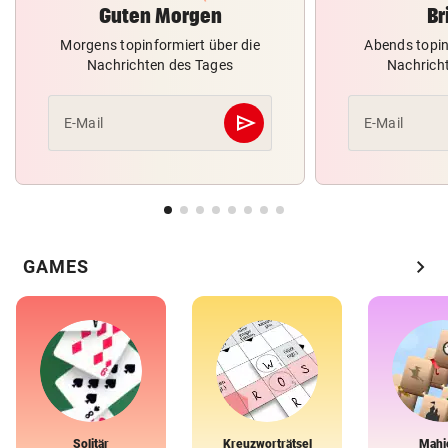
Guten Morgen
Br
Morgens topinformiert über die
Abends topin
Nachrichten des Tages
Nachrich
send
E-Mail
E-Mail
Abschicken
chevron_right
GAMES
Solitär
Kreuzworträtsel
Mahj