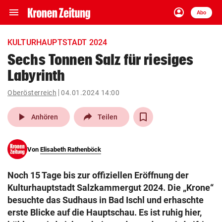
menu
account_circle
Navigation
Anmelden
Abo
close
Schließen
ein-/ausklappen
KULTURHAUPTSTADT 2024
Abonnieren
Sechs Tonnen Salz für riesiges
Labyrinth
account_circle
arrow_right
Anmelden
Oberösterreich
04.01.2024 14:00
pin_drop
arrow_right
Bundesland auswäh
Wien
play_arrow
Anhören
Teilen
bookmark
Merkliste
Von
Elisabeth Rathenböck
Suchbegriff
search
Noch 15 Tage bis zur offiziellen Eröffnung der
eingeben
Kulturhauptstadt Salzkammergut 2024. Die „Krone“
besuchte das Sudhaus in Bad Ischl und erhaschte
erste Blicke auf die Hauptschau. Es ist ruhig hier,