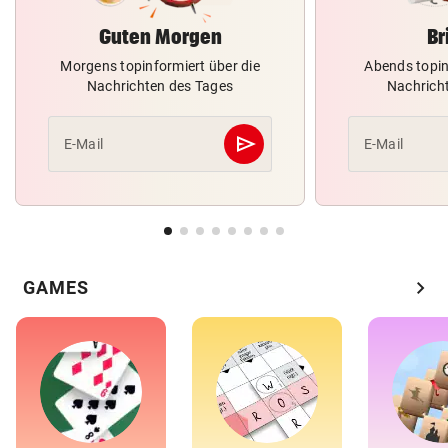
Guten Morgen
Br
Morgens topinformiert über die
Abends topin
Nachrichten des Tages
Nachrich
send
E-Mail
E-Mail
Abschicken
chevron_right
GAMES