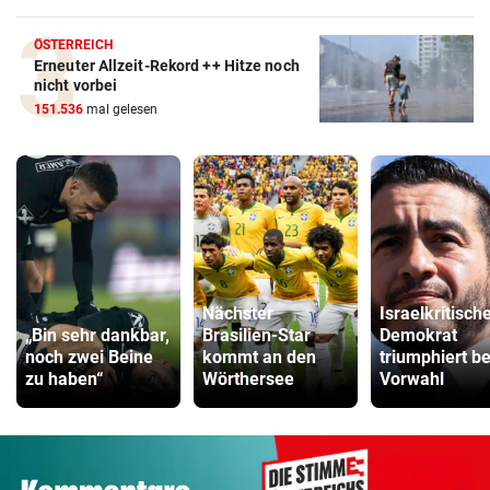
ÖSTERREICH
Erneuter Allzeit-Rekord ++ Hitze noch
nicht vorbei
151.536
mal gelesen
Nächster
Israelkritisch
„Bin sehr dankbar,
Brasilien-Star
Demokrat
noch zwei Beine
kommt an den
triumphiert be
zu haben“
Wörthersee
Vorwahl