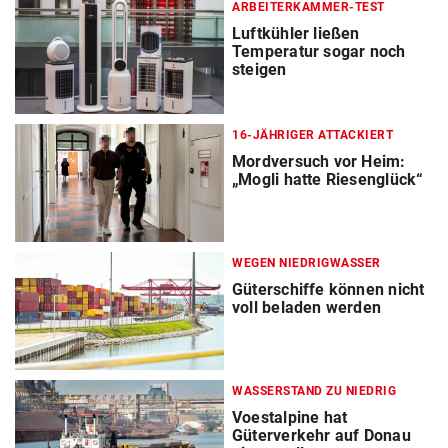
ARBEITERKAMMER-TEST
Luftkühler ließen
Temperatur sogar noch
steigen
16-JÄHRIGER ATTACKIERT
Mordversuch vor Heim:
„Mogli hatte Riesenglück“
WEGEN NIEDRIGWASSER
Güterschiffe können nicht
voll beladen werden
WASSERSTAND ZU NIEDRIG
Voestalpine hat
Güterverkehr auf Donau