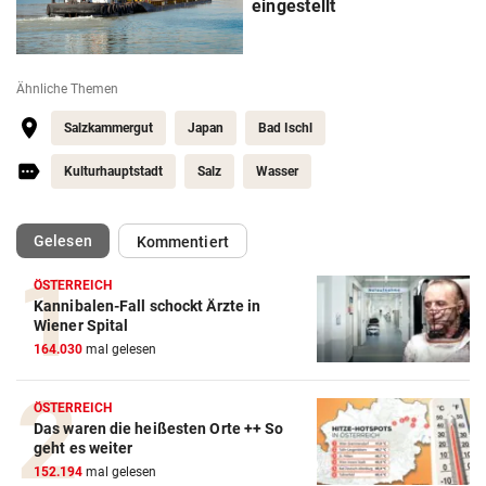
eingestellt
Ähnliche Themen
Salzkammergut
Japan
Bad Ischl
Kulturhauptstadt
Salz
Wasser
(ausgewählt)
Gelesen
Kommentiert
ÖSTERREICH
Kannibalen-Fall schockt Ärzte in
Wiener Spital
164.030
mal gelesen
ÖSTERREICH
Das waren die heißesten Orte ++ So
geht es weiter
152.194
mal gelesen