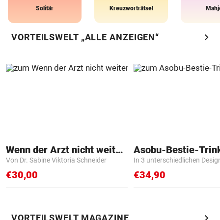
Solitär
Kreuzworträtsel
Mahj
chevron_right
VORTEILSWELT „ALLE ANZEIGEN“
Wenn der Arzt nicht weiter weiß
Asobu-Bestie-Trin
Von Dr. Sabine Viktoria Schneider
In 3 unterschiedlichen Desig
€30,00
€34,90
chevron_right
VORTEILSWELT MAGAZINE