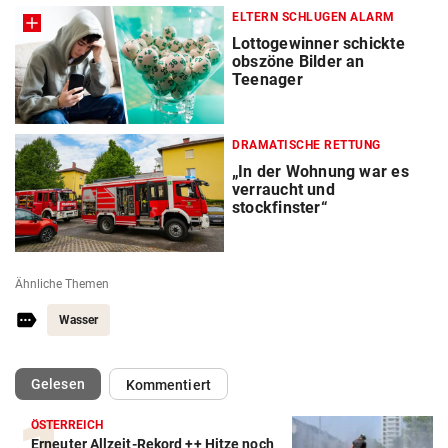
ELTERN SCHLUGEN ALARM
Lottogewinner schickte
obszöne Bilder an
Teenager
DRAMATISCHE RETTUNG
„In der Wohnung war es
verraucht und
stockfinster“
Ähnliche Themen
Wasser
(ausgewählt)
Gelesen
Kommentiert
ÖSTERREICH
Erneuter Allzeit-Rekord ++ Hitze noch