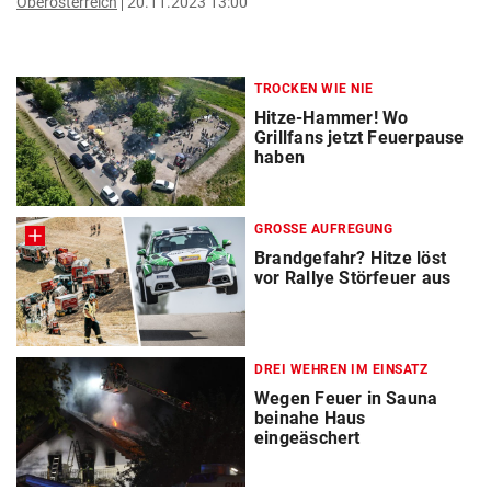
Oberösterreich
20.11.2023 13:00
TROCKEN WIE NIE
Hitze-Hammer! Wo
Grillfans jetzt Feuerpause
haben
GROSSE AUFREGUNG
Brandgefahr? Hitze löst
vor Rallye Störfeuer aus
DREI WEHREN IM EINSATZ
Wegen Feuer in Sauna
beinahe Haus
eingeäschert