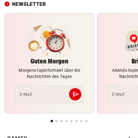
NEWSLETTER
Guten Morgen
Br
Morgens topinformiert über die
Abends topin
Nachrichten des Tages
Nachrich
send
E-Mail
E-Mail
Abschicken