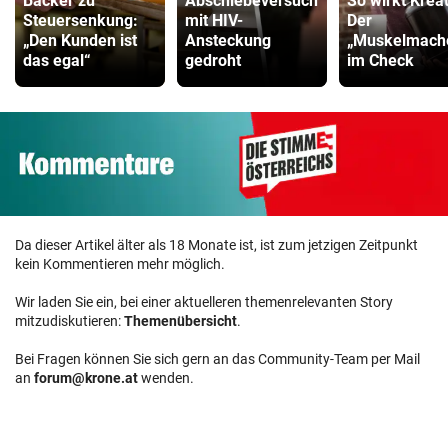
Bäcker zu
Abschiebeversuch
So wirkt Kreat
Steuersenkung:
mit HIV-
Der
„Den Kunden ist
Ansteckung
„Muskelmach
das egal“
gedroht
im Check
Da dieser Artikel älter als 18 Monate ist, ist zum jetzigen Zeitpunkt
kein Kommentieren mehr möglich.
Wir laden Sie ein, bei einer aktuelleren themenrelevanten Story
mitzudiskutieren:
Themenübersicht
.
Bei Fragen können Sie sich gern an das Community-Team per Mail
an
forum@krone.at
wenden.