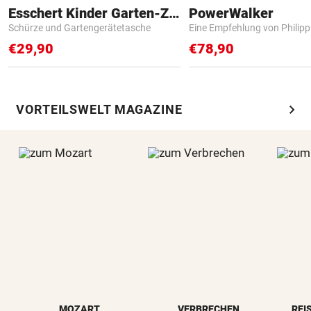
Esschert Kinder Garten-Zubehör
PowerWalker
Schürze und Gartengerätetasche
Eine Empfehlung von Philip
€29,90
€78,90
chevron_right
VORTEILSWELT MAGAZINE
MOZART
VERBRECHEN
REI