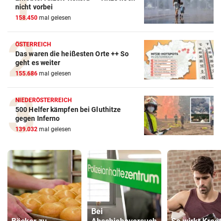
nicht vorbei
158.450
mal gelesen
ÖSTERREICH
Das waren die heißesten Orte ++ So
geht es weiter
155.686
mal gelesen
NIEDERÖSTERREICH
500 Helfer kämpfen bei Gluthitze
gegen Inferno
139.032
mal gelesen
Bei