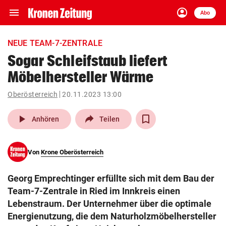
menu
account_circle
Navigation
Anmelden
Abo
close
Schließen
ein-/ausklappen
NEUE TEAM-7-ZENTRALE
Abonnieren
Sogar Schleifstaub liefert
Möbelhersteller Wärme
account_circle
arrow_right
Anmelden
Oberösterreich
20.11.2023 13:00
pin_drop
arrow_right
Bundesland auswäh
Wien
play_arrow
Anhören
Teilen
bookmark
Merkliste
Von
Krone Oberösterreich
Suchbegriff
search
Georg Emprechtinger erfüllte sich mit dem Bau der
eingeben
Team-7-Zentrale in Ried im Innkreis einen
Lebenstraum. Der Unternehmer über die optimale
Energienutzung, die dem Naturholzmöbelhersteller