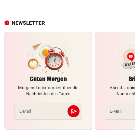
NEWSLETTER
Guten Morgen
Br
Morgens topinformiert über die
Abends topin
Nachrichten des Tages
Nachrich
send
E-Mail
E-Mail
Abschicken