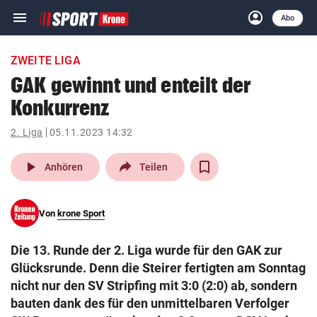
menu
account_circle
Navigation
Anmelden
Abo
close
Schließen
ein-/ausklappen
ZWEITE LIGA
Abonnieren
GAK gewinnt und enteilt der
Konkurrenz
account_circle
arrow_right
Anmelden
2. Liga
05.11.2023 14:32
pin_drop
arrow_right
Bundesland auswäh
Wien
play_arrow
Anhören
Teilen
bookmark
Merkliste
Von
krone Sport
Suchbegriff
search
Die 13. Runde der 2. Liga wurde für den GAK zur
eingeben
Glücksrunde. Denn die Steirer fertigten am Sonntag
nicht nur den SV Stripfing mit 3:0 (2:0) ab, sondern
bauten dank des für den unmittelbaren Verfolger