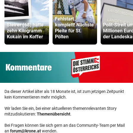
Fehlstart
Steirer (68) hatte
komplett! Nächste
Polit-Streit u
zehn Kilogramm
Pleite für St.
Millionen Euro
Kokain im Koffer
Pölten
der Landeska
Da dieser Artikel älter als 18 Monate ist, ist zum jetzigen Zeitpunkt
kein Kommentieren mehr möglich.
Wir laden Sie ein, bei einer aktuelleren themenrelevanten Story
mitzudiskutieren:
Themenübersicht
.
Bei Fragen können Sie sich gern an das Community-Team per Mail
an
forum@krone.at
wenden.