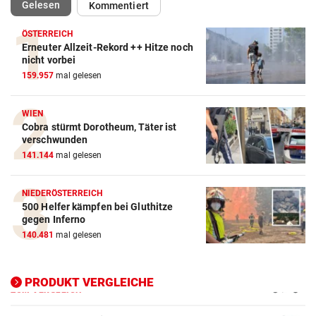
(ausgewählt)
Gelesen
Kommentiert
ÖSTERREICH
Erneuter Allzeit-Rekord ++ Hitze noch
Action-Cam Vergleich
nicht vorbei
159.957
mal gelesen
ZUM VERGLEICH
Crosstrainer Vergleich
WIEN
Cobra stürmt Dorotheum, Täter ist
ZUM VERGLEICH
verschwunden
141.144
mal gelesen
E-Bike Vergleich
ZUM VERGLEICH
NIEDERÖSTERREICH
500 Helfer kämpfen bei Gluthitze
Elektro-Scooter Vergleich
gegen Inferno
ZUM VERGLEICH
140.481
mal gelesen
Ergometer Vergleich
ZUM VERGLEICH
PRODUKT VERGLEICHE
Fahrrad Test