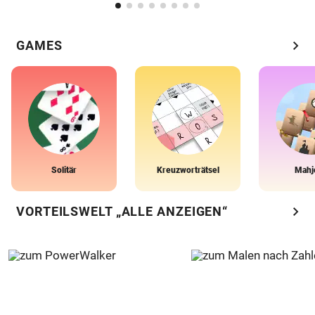
chevron_right
GAMES
Solitär
Kreuzworträtsel
Mahj
chevron_right
VORTEILSWELT „ALLE ANZEIGEN“