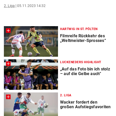
2. Liga
05.11.2023 14:32
HARTWIG IN ST. PÖLTEN
Filmreife Rückkehr des
„Weltmeister-Sprosses“
LUCKENEDERS HIGHLIGHT
„Auf das Foto bin ich stolz
– auf die Gelbe auch“
2. LIGA
Wacker fordert den
großen Aufstiegsfavoriten