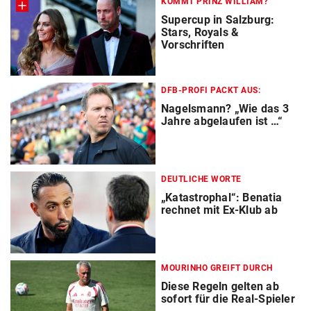
KOMMT PRINZ WILLIAM?
Supercup in Salzburg:
Stars, Royals &
Vorschriften
DFB-PROFI PACKT AUS:
Nagelsmann? „Wie das 3
Jahre abgelaufen ist …“
DEUTLICHE WORTE
„Katastrophal“: Benatia
rechnet mit Ex-Klub ab
MOURINHO GREIFT DURCH
Diese Regeln gelten ab
sofort für die Real-Spieler