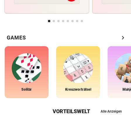
chevron_right
GAMES
Solitär
Kreuzworträtsel
Mahj
VORTEILSWELT
Alle Anzeigen