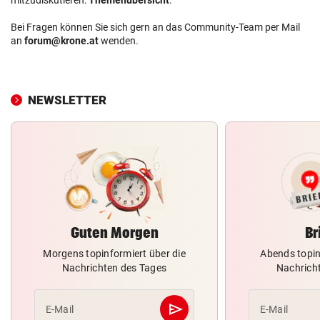
Bei Fragen können Sie sich gern an das Community-Team per Mail
an
forum@krone.at
wenden.
NEWSLETTER
Guten Morgen
Br
Morgens topinformiert über die
Abends topin
Nachrichten des Tages
Nachrich
send
E-Mail
E-Mail
Abschicken