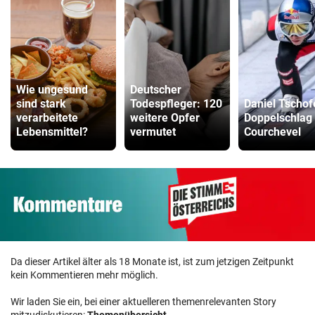
Wie ungesund
Deutscher
sind stark
Todespfleger: 120
Daniel Tschof
verarbeitete
weitere Opfer
Doppelschlag 
Lebensmittel?
vermutet
Courchevel
Da dieser Artikel älter als 18 Monate ist, ist zum jetzigen Zeitpunkt
kein Kommentieren mehr möglich.
Wir laden Sie ein, bei einer aktuelleren themenrelevanten Story
mitzudiskutieren:
Themenübersicht
.