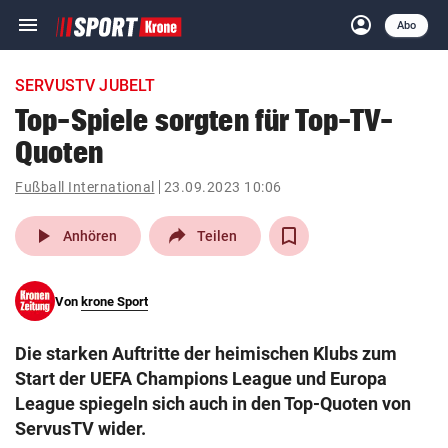
menu
account_circle
Navigation
Anmelden
Abo
close
Schließen
ein-/ausklappen
SERVUSTV JUBELT
Abonnieren
Top-Spiele sorgten für Top-TV-
Quoten
account_circle
arrow_right
Anmelden
Fußball International
23.09.2023 10:06
pin_drop
arrow_right
Bundesland auswäh
Wien
play_arrow
Anhören
Teilen
bookmark
Merkliste
Von
krone Sport
Suchbegriff
search
Die starken Auftritte der heimischen Klubs zum
eingeben
Start der UEFA Champions League und Europa
League spiegeln sich auch in den Top-Quoten von
ServusTV wider.