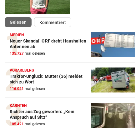
(ausgewählt)
Gelesen
Kommentiert
MEDIEN
Neuer Skandal! ORF dreht Haushalten
Antennen ab
Action-Cam Vergleich
135.727
mal gelesen
ZUM VERGLEICH
VORARLBERG
Crosstrainer Vergleich
Traktor-Unglück: Mutter (36) meldet
sich zu Wort
ZUM VERGLEICH
116.041
mal gelesen
E-Bike Vergleich
KÄRNTEN
ZUM VERGLEICH
Richter aus Zug geworfen: „Kein
Anspruch auf Sitz“
Elektro-Scooter Vergleich
105.421
mal gelesen
ZUM VERGLEICH