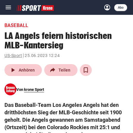
menu
account_circle
Navigation
Anmelden
Abo
close
Schließen
ein-/ausklappen
BASEBALL
Abonnieren
LA Angels feiern historischen
MLB-Kantersieg
account_circle
arrow_right
Anmelden
US-Sport
25.06.2023 12:24
pin_drop
arrow_right
Bundesland auswäh
Wien
play_arrow
Anhören
Teilen
bookmark
Merkliste
Von
krone Sport
Suchbegriff
search
Das Baseball-Team Los Angeles Angels hat den
eingeben
dritthöchsten Sieg der MLB-Geschichte seit 1900
geholt. Die Angels gewannen am Samstagabend
(Ortszeit) bei den Colorado Rockies mit 25:1 und