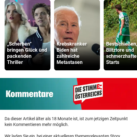
„Scherben“
Krebskranker
Bestschießen
bringen Glück und
Biden hat
Blitztore und
packenden
zahlreiche
schmerzhafte
Thriller
Metastasen
Starts
Da dieser Artikel älter als 18 Monate ist, ist zum jetzigen Zeitpunkt
kein Kommentieren mehr möglich.
Wir laden Sie ein, bei einer aktuelleren themenrelevanten Story