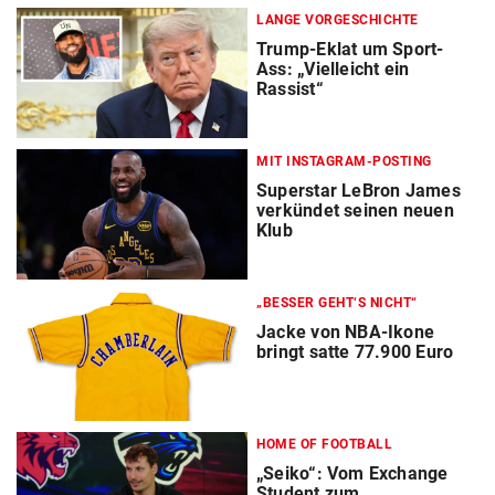
LANGE VORGESCHICHTE
Trump-Eklat um Sport-
Ass: „Vielleicht ein
Rassist“
MIT INSTAGRAM-POSTING
Superstar LeBron James
verkündet seinen neuen
Klub
„BESSER GEHT‘S NICHT“
Jacke von NBA-Ikone
bringt satte 77.900 Euro
HOME OF FOOTBALL
„Seiko“: Vom Exchange
Student zum