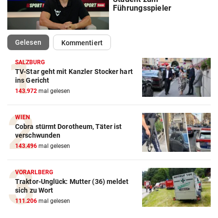
Führungsspieler
(ausgewählt)
Gelesen
Kommentiert
SALZBURG
TV-Star geht mit Kanzler Stocker hart
Action-Cam Vergleich
ins Gericht
143.972
mal gelesen
ZUM VERGLEICH
Crosstrainer Vergleich
WIEN
Cobra stürmt Dorotheum, Täter ist
ZUM VERGLEICH
verschwunden
143.496
mal gelesen
E-Bike Vergleich
ZUM VERGLEICH
VORARLBERG
Traktor-Unglück: Mutter (36) meldet
Elektro-Scooter Vergleich
sich zu Wort
ZUM VERGLEICH
111.206
mal gelesen
Ergometer Vergleich