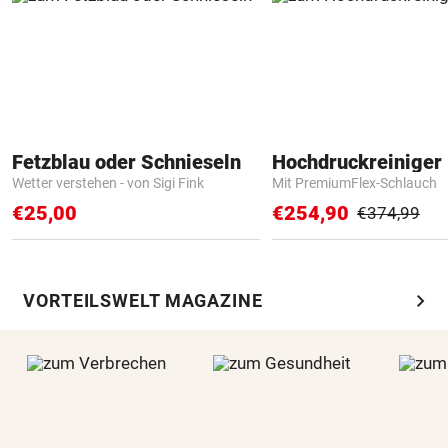
Fetzblau oder Schnieseln
Hochdruckreiniger 
Wetter verstehen - von Sigi Fink
Mit PremiumFlex-Schlauch
€25,00
€254,90
€374,99
chevron_right
VORTEILSWELT MAGAZINE