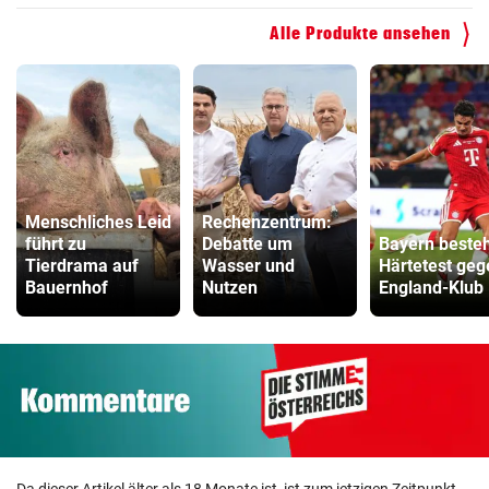
Alle Produkte ansehen
Menschliches Leid
Rechenzentrum:
führt zu
Debatte um
Bayern beste
Tierdrama auf
Wasser und
Härtetest geg
Bauernhof
Nutzen
England-Klub
Da dieser Artikel älter als 18 Monate ist, ist zum jetzigen Zeitpunkt