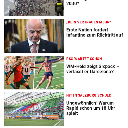
2030?
„KEIN VERTRAUEN MEHR“
Erste Nation fordert
Infantino zum Rücktritt auf
PSG WARTET SCHON
WM-Held zeigt Sixpack –
verlässt er Barcelona?
HIT IN SALZBURG SCHULD
Ungewöhnlich! Warum
Rapid schon um 18 Uhr
spielt