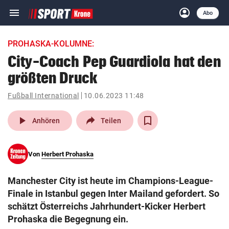
menu
account_circle
Navigation
Anmelden
Abo
close
Schließen
ein-/ausklappen
PROHASKA-KOLUMNE:
Abonnieren
City-Coach Pep Guardiola hat den
größten Druck
account_circle
arrow_right
Anmelden
Fußball International
10.06.2023 11:48
pin_drop
arrow_right
Bundesland auswäh
Wien
play_arrow
Anhören
Teilen
bookmark
Merkliste
Von
Herbert Prohaska
Suchbegriff
search
Manchester City ist heute im Champions-League-
eingeben
Finale in Istanbul gegen Inter Mailand gefordert. So
schätzt Österreichs Jahrhundert-Kicker Herbert
Prohaska die Begegnung ein.