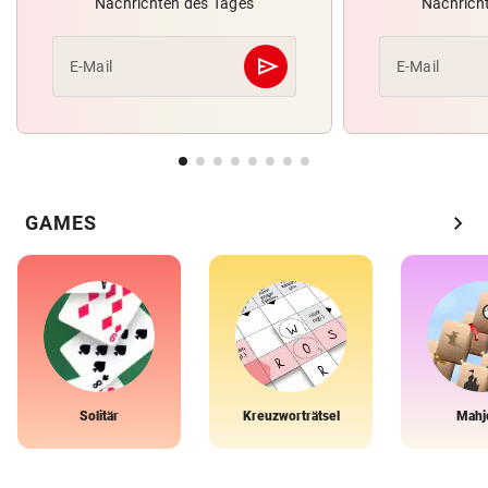
Nachrichten des Tages
Nachrich
send
E-Mail
E-Mail
Abschicken
chevron_right
GAMES
Solitär
Kreuzworträtsel
Mahj