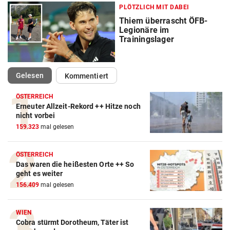
PLÖTZLICH MIT DABEI
Thiem überrascht ÖFB-
Legionäre im
Trainingslager
(ausgewählt)
Gelesen
Kommentiert
ÖSTERREICH
Erneuter Allzeit-Rekord ++ Hitze noch
Action-Cam Vergleich
nicht vorbei
159.323
mal gelesen
ZUM VERGLEICH
Crosstrainer Vergleich
ÖSTERREICH
Das waren die heißesten Orte ++ So
ZUM VERGLEICH
geht es weiter
156.409
mal gelesen
E-Bike Vergleich
ZUM VERGLEICH
WIEN
Cobra stürmt Dorotheum, Täter ist
Elektro-Scooter Vergleich