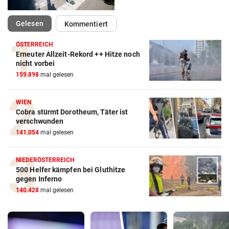
(ausgewählt)
Gelesen
Kommentiert
ÖSTERREICH
Erneuter Allzeit-Rekord ++ Hitze noch
nicht vorbei
159.898
mal gelesen
WIEN
Cobra stürmt Dorotheum, Täter ist
verschwunden
141.054
mal gelesen
NIEDERÖSTERREICH
500 Helfer kämpfen bei Gluthitze
gegen Inferno
140.428
mal gelesen