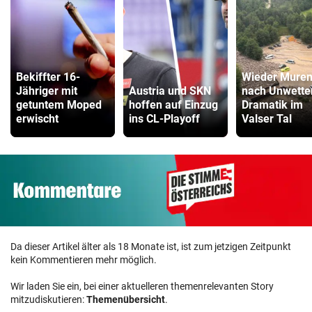
Bekiffter 16-
Wieder Mure
Jähriger mit
Austria und SKN
nach Unwette
getuntem Moped
hoffen auf Einzug
Dramatik im
erwischt
ins CL-Playoff
Valser Tal
Da dieser Artikel älter als 18 Monate ist, ist zum jetzigen Zeitpunkt
kein Kommentieren mehr möglich.
Wir laden Sie ein, bei einer aktuelleren themenrelevanten Story
mitzudiskutieren:
Themenübersicht
.