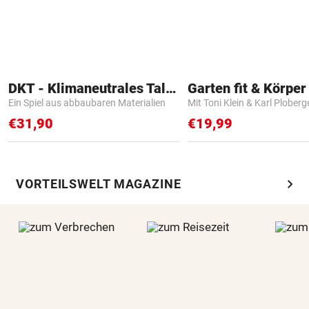
DKT - Klimaneutrales Talent
Garten fit & Körper 
Ein Spiel aus abbaubaren Materialien
Mit Toni Klein & Karl Ploberg
€31,90
€19,99
chevron_right
VORTEILSWELT MAGAZINE