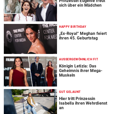
Prinzessin Eugenie freut
sich über ein Mädchen
HAPPY BIRTHDAY
„Ex-Royal“ Meghan feiert
ihren 45. Geburtstag
AUSSERGEWÖHNLICH FIT
Königin Letizia: Das
Geheimnis ihrer Mega-
Muskeln
GUT GELAUNT
Hier tritt Prinzessin
Isabella ihren Wehrdienst
an