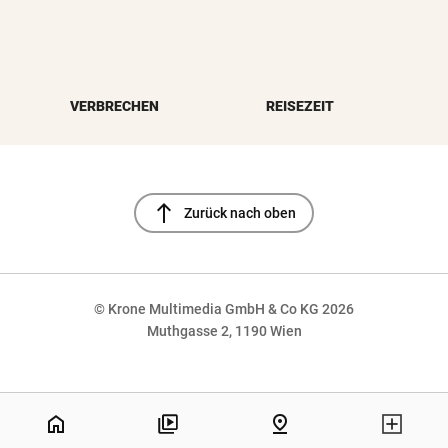
VERBRECHEN
REISEZEIT
north
Zurück nach oben
© Krone Multimedia GmbH & Co KG 2026
Muthgasse 2, 1190 Wien
NaN%
home
pin_drop