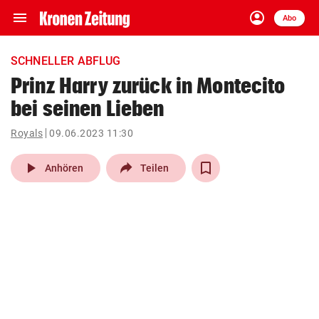
menu
account_circle
Navigation
Anmelden
Abo
close
Schließen
ein-/ausklappen
SCHNELLER ABFLUG
Abonnieren
Prinz Harry zurück in Montecito
bei seinen Lieben
account_circle
arrow_right
Anmelden
Royals
09.06.2023 11:30
pin_drop
arrow_right
Bundesland auswäh
Wien
play_arrow
Anhören
Teilen
bookmark
Merkliste
Suchbegriff
search
eingeben