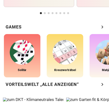
chevron_right
GAMES
Solitär
Kreuzworträtsel
Mahj
chevron_right
VORTEILSWELT „ALLE ANZEIGEN“