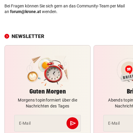
Bei Fragen können Sie sich gern an das Community-Team per Mail
an
forum@krone.at
wenden.
NEWSLETTER
Guten Morgen
Br
Morgens topinformiert über die
Abends topin
Nachrichten des Tages
Nachrich
send
E-Mail
E-Mail
Abschicken