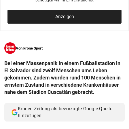
benötigen wir Ihr Einverständnis.
© Krone Multimedia GmbH & Co KG 2026
Muthgasse 2, 1190 Wien
Anzeigen
Von
krone Sport
Bei einer Massenpanik in einem Fußballstadion in
El Salvador sind zwölf Menschen ums Leben
gekommen. Zudem wurden rund 100 Menschen in
ernstem Zustand in verschiedene Krankenhäuser
nahe dem Stadion Cuscatlán gebracht.
Kronen Zeitung als bevorzugte Google-Quelle
hinzufügen