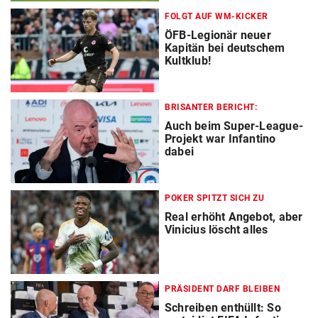
FOLGT AUF WM-KICKER
ÖFB-Legionär neuer
Kapitän bei deutschem
Kultklub!
BRISANTER BERICHT:
Auch beim Super-League-
Projekt war Infantino
dabei
POKER SPITZT SICH ZU
Real erhöht Angebot, aber
Vinicius löscht alles
PRÄSIDENT DARF BLEIBEN
Schreiben enthüllt: So