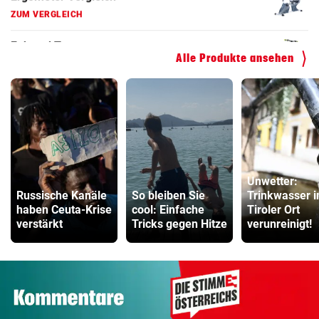
Hoverboard Vergleich
ZUM VERGLEICH
Alle Produkte ansehen
Kinderfahrrad Vergleich
ZUM VERGLEICH
Unwetter:
Russische Kanäle
So bleiben Sie
Trinkwasser i
haben Ceuta-Krise
cool: Einfache
Tiroler Ort
verstärkt
Tricks gegen Hitze
verunreinigt!