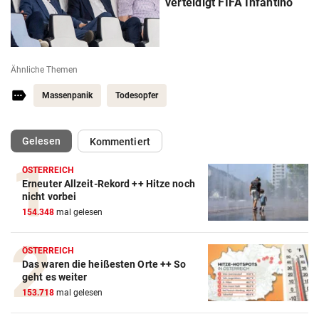
verteidigt FIFA Infantino
Ähnliche Themen
Massenpanik
Todesopfer
(ausgewählt)
Gelesen
Kommentiert
ÖSTERREICH
Erneuter Allzeit-Rekord ++ Hitze noch
nicht vorbei
154.348
mal gelesen
Action-Cam Vergleich
ÖSTERREICH
Das waren die heißesten Orte ++ So
ZUM VERGLEICH
geht es weiter
153.718
mal gelesen
Crosstrainer Vergleich
ZUM VERGLEICH