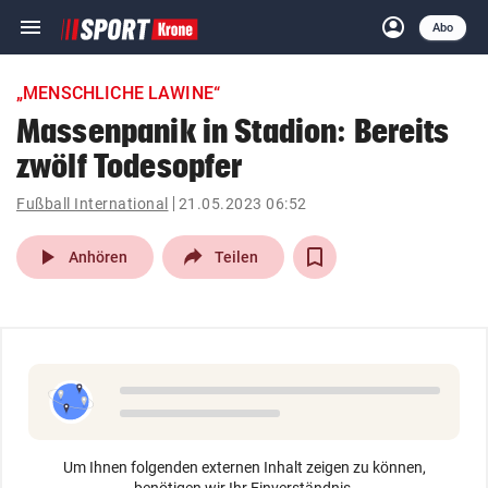
menu
account_circle
Navigation
Anmelden
Abo
close
Schließen
ein-/ausklappen
„MENSCHLICHE LAWINE“
Abonnieren
Massenpanik in Stadion: Bereits
zwölf Todesopfer
account_circle
arrow_right
Anmelden
Fußball International
21.05.2023 06:52
pin_drop
arrow_right
Bundesland auswäh
Wien
play_arrow
Anhören
Teilen
bookmark
Merkliste
Suchbegriff
search
eingeben
Um Ihnen folgenden externen Inhalt zeigen zu können,