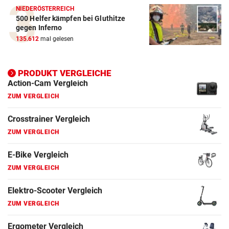
NIEDERÖSTERREICH
500 Helfer kämpfen bei Gluthitze
E-Bike Vergleich
gegen Inferno
ZUM VERGLEICH
135.612
mal gelesen
Elektro-Scooter Vergleich
ZUM VERGLEICH
PRODUKT VERGLEICHE
Ergometer Vergleich
ZUM VERGLEICH
Fahrrad Test
ZUM VERGLEICH
Fahrradanhänger Vergleich
ZUM VERGLEICH
Faszienrolle Vergleich
ZUM VERGLEICH