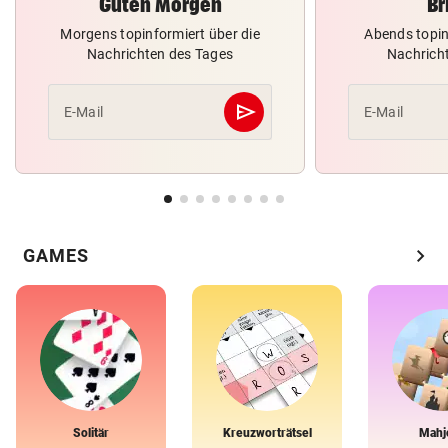
Guten Morgen
Br
Morgens topinformiert über die
Abends topin
Nachrichten des Tages
Nachrich
send
E-Mail
E-Mail
Abschicken
chevron_right
GAMES
Solitär
Kreuzworträtsel
Mahj