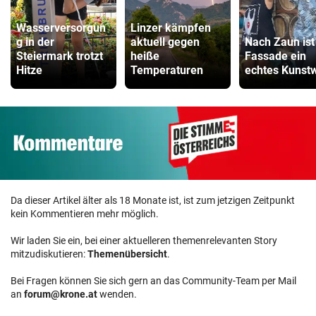
Wasserversorgun
Linzer kämpfen
g in der
aktuell gegen
Nach Zaun ist 
Steiermark trotzt
heiße
Fassade ein
Hitze
Temperaturen
echtes Kunst
Da dieser Artikel älter als 18 Monate ist, ist zum jetzigen Zeitpunkt
kein Kommentieren mehr möglich.
Wir laden Sie ein, bei einer aktuelleren themenrelevanten Story
mitzudiskutieren:
Themenübersicht
.
Bei Fragen können Sie sich gern an das Community-Team per Mail
an
forum@krone.at
wenden.