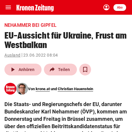
menu
account_circle
Navigation
Anmelden
Abo
close
Schließen
ein-/ausklappen
NEHAMMER BEI GIPFEL
Abonnieren
EU-Aussicht für Ukraine, Frust am
Westbalkan
account_circle
arrow_right
Anmelden
Ausland
23.06.2022 08:04
pin_drop
arrow_right
Bundesland auswäh
Wien
play_arrow
Anhören
Teilen
bookmark
Merkliste
Von
krone.at
und
Christian Hauenstein
Suchbegriff
search
Die Staats- und Regierungschefs der EU, darunter
eingeben
Bundeskanzler Karl Nehammer (ÖVP), kommen am
Donnerstag und Freitag in Brüssel zusammen, um
über den offiziellen Beitrittskandidatenstatus für