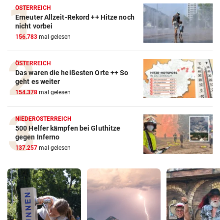
ÖSTERREICH
Erneuter Allzeit-Rekord ++ Hitze noch
nicht vorbei
156.783
mal gelesen
ÖSTERREICH
Das waren die heißesten Orte ++ So
geht es weiter
154.378
mal gelesen
NIEDERÖSTERREICH
500 Helfer kämpfen bei Gluthitze
gegen Inferno
137.257
mal gelesen