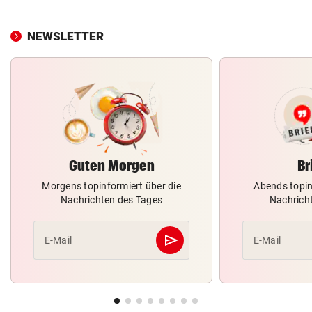
NEWSLETTER
Guten Morgen
Br
Morgens topinformiert über die
Abends topin
Nachrichten des Tages
Nachrich
send
E-Mail
E-Mail
Abschicken