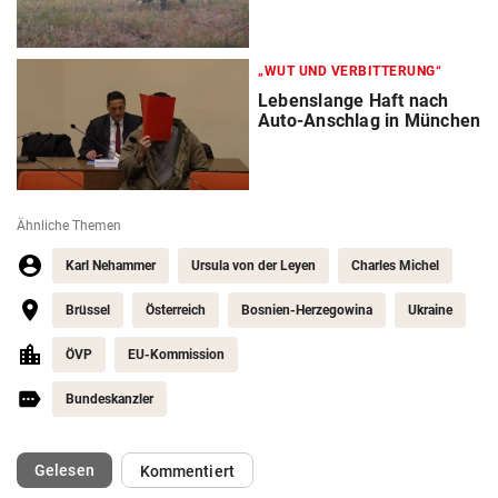
„WUT UND VERBITTERUNG“
Lebenslange Haft nach
Auto-Anschlag in München
Ähnliche Themen
Karl Nehammer
Ursula von der Leyen
Charles Michel
Brüssel
Österreich
Bosnien-Herzegowina
Ukraine
ÖVP
EU-Kommission
Bundeskanzler
(ausgewählt)
Gelesen
Kommentiert