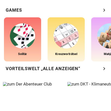
chevron_right
GAMES
Solitär
Kreuzworträtsel
Mahj
chevron_right
VORTEILSWELT „ALLE ANZEIGEN“