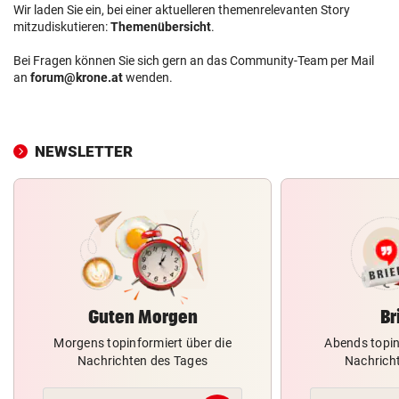
Wir laden Sie ein, bei einer aktuelleren themenrelevanten Story
mitzudiskutieren:
Themenübersicht
.
Bei Fragen können Sie sich gern an das Community-Team per Mail
an
forum@krone.at
wenden.
NEWSLETTER
Guten Morgen
Br
Morgens topinformiert über die
Abends topin
Nachrichten des Tages
Nachrich