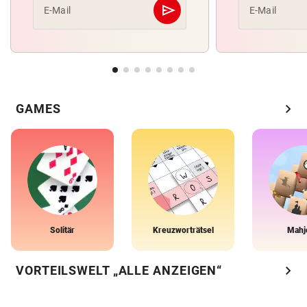
send
E-Mail
E-Mail
Abschicken
chevron_right
GAMES
Solitär
Kreuzworträtsel
Mahj
chevron_right
VORTEILSWELT „ALLE ANZEIGEN“