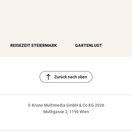
REISEZEIT STEIERMARK
GARTENLUST
north
Zurück nach oben
© Krone Multimedia GmbH & Co KG 2026
Muthgasse 2, 1190 Wien
NaN%