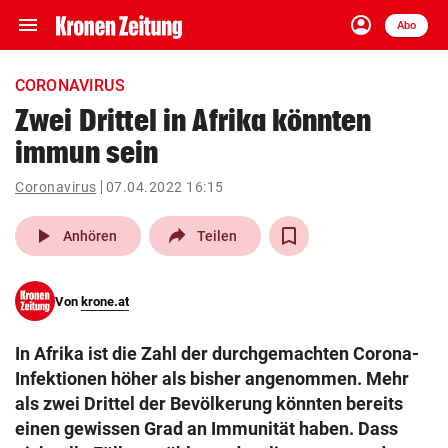
menu
account_circle
Navigation
Anmelden
Abo
close
Schließen
ein-/ausklappen
CORONAVIRUS
Abonnieren
Zwei Drittel in Afrika könnten
immun sein
account_circle
arrow_right
Anmelden
Coronavirus
07.04.2022 16:15
pin_drop
arrow_right
Bundesland auswäh
Wien
play_arrow
Anhören
Teilen
bookmark
Merkliste
Von
krone.at
Suchbegriff
search
In Afrika ist die Zahl der durchgemachten Corona-
eingeben
Infektionen höher als bisher angenommen. Mehr
als zwei Drittel der Bevölkerung könnten bereits
einen gewissen Grad an Immunität haben. Dass