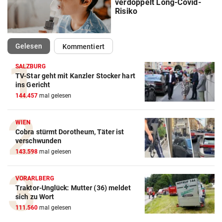
verdoppelt Long-Covid-
Risiko
(ausgewählt)
Gelesen
Kommentiert
SALZBURG
TV-Star geht mit Kanzler Stocker hart
ins Gericht
144.457
mal gelesen
WIEN
Cobra stürmt Dorotheum, Täter ist
verschwunden
143.598
mal gelesen
VORARLBERG
Traktor-Unglück: Mutter (36) meldet
sich zu Wort
111.560
mal gelesen