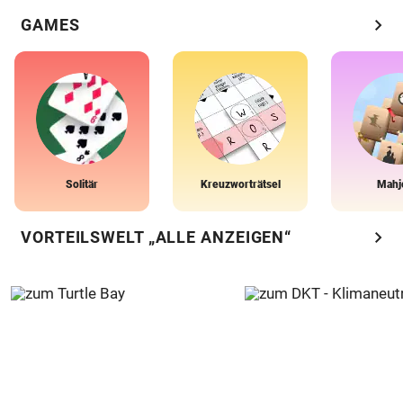
chevron_right
GAMES
Solitär
Kreuzworträtsel
Mahj
chevron_right
VORTEILSWELT „ALLE ANZEIGEN“