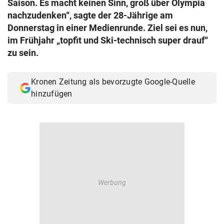
Saison. Es macht keinen Sinn, groß über Olympia
© Krone Multimedia GmbH & Co KG 2026
nachzudenken“, sagte der 28-Jährige am
Muthgasse 2, 1190 Wien
Donnerstag in einer Medienrunde. Ziel sei es nun,
im Frühjahr „topfit und Ski-technisch super drauf“
zu sein.
Kronen Zeitung als bevorzugte Google-Quelle
hinzufügen