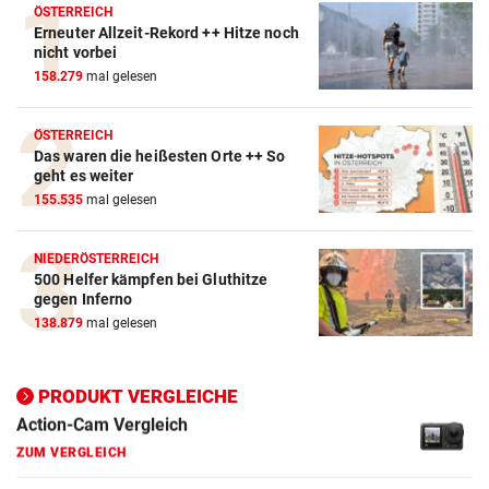
ÖSTERREICH
Erneuter Allzeit-Rekord ++ Hitze noch
nicht vorbei
158.279
mal gelesen
Action-Cam Vergleich
ÖSTERREICH
Das waren die heißesten Orte ++ So
ZUM VERGLEICH
geht es weiter
155.535
mal gelesen
Crosstrainer Vergleich
ZUM VERGLEICH
NIEDERÖSTERREICH
500 Helfer kämpfen bei Gluthitze
E-Bike Vergleich
gegen Inferno
ZUM VERGLEICH
138.879
mal gelesen
Elektro-Scooter Vergleich
ZUM VERGLEICH
PRODUKT VERGLEICHE
Ergometer Vergleich
ZUM VERGLEICH