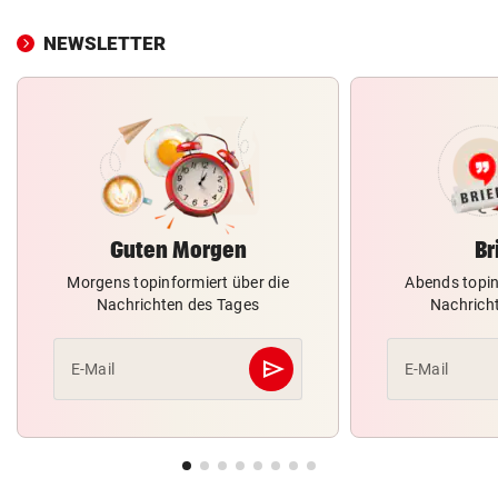
NEWSLETTER
Guten Morgen
Br
Morgens topinformiert über die
Abends topin
Nachrichten des Tages
Nachrich
send
E-Mail
E-Mail
Abschicken