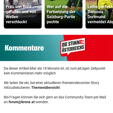
Frau von Bord
Wer auf die
Leihe perfekt
gefallen und von
Fortsetzung der
Borussia
Wellen
Salzburg-Partie
Dortmund
verschluckt
pochte
vermeldet Ab
Da dieser Artikel älter als 18 Monate ist, ist zum jetzigen Zeitpunkt
kein Kommentieren mehr möglich.
Wir laden Sie ein, bei einer aktuelleren themenrelevanten Story
mitzudiskutieren:
Themenübersicht
.
Bei Fragen können Sie sich gern an das Community-Team per Mail
an
forum@krone.at
wenden.