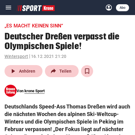
menu
account_circle
Navigation
Anmelden
Abo
close
Schließen
ein-/ausklappen
„ES MACHT KEINEN SINN“
Abonnieren
Deutscher Dreßen verpasst die
Olympischen Spiele!
account_circle
arrow_right
Anmelden
Wintersport
16.12.2021 21:20
pin_drop
arrow_right
Bundesland auswäh
Wien
play_arrow
Anhören
Teilen
bookmark
Merkliste
Von
krone Sport
Suchbegriff
search
Deutschlands Speed-Ass Thomas Dreßen wird auch
eingeben
die nächsten Wochen des alpinen Ski-Weltcup-
Winters und die Olympischen Spiele in Peking im
Februar verpassen! „Der Fokus liegt auf nächster