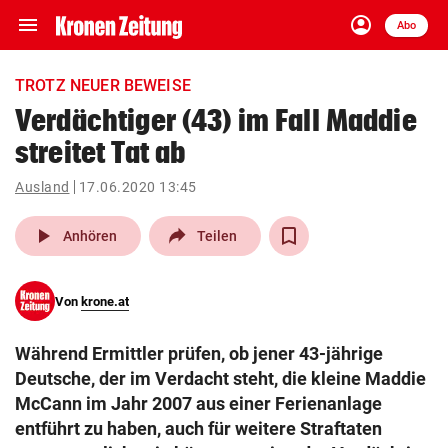
menu
account_circle
Navigation
Anmelden
Abo
close
Schließen
ein-/ausklappen
TROTZ NEUER BEWEISE
Abonnieren
Verdächtiger (43) im Fall Maddie
streitet Tat ab
account_circle
arrow_right
Anmelden
Ausland
17.06.2020 13:45
pin_drop
arrow_right
Bundesland auswäh
Wien
play_arrow
Anhören
Teilen
bookmark
Merkliste
Von
krone.at
Suchbegriff
search
Während Ermittler prüfen, ob jener 43-jährige
eingeben
Deutsche, der im Verdacht steht, die kleine Maddie
McCann im Jahr 2007 aus einer Ferienanlage
entführt zu haben, auch für weitere Straftaten