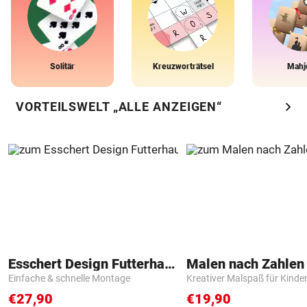
Solitär
Kreuzworträtsel
Mahj
chevron_right
VORTEILSWELT „ALLE ANZEIGEN“
Esschert Design Futterhaus
Einfache & schnelle Montage
Kreativer Malspaß für Kinde
€27,90
€19,90