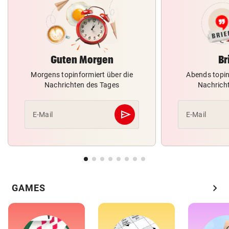
Guten Morgen
Br
Morgens topinformiert über die
Abends topin
Nachrichten des Tages
Nachrich
send
E-Mail
E-Mail
Abschicken
chevron_right
GAMES