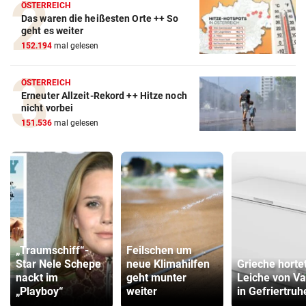
ÖSTERREICH
Das waren die heißesten Orte ++ So
geht es weiter
152.194
mal gelesen
ÖSTERREICH
Erneuter Allzeit-Rekord ++ Hitze noch
nicht vorbei
151.536
mal gelesen
„Traumschiff“-
Feilschen um
Star Nele Schepe
neue Klimahilfen
Grieche horte
nackt im
geht munter
Leiche von Va
„Playboy“
weiter
in Gefriertruh