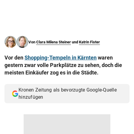
© Krone Multimedia GmbH & Co KG 2026
Muthgasse 2, 1190 Wien
Von
Clara Milena Steiner
und
Katrin Fister
Vor den
Shopping-Tempeln in Kärnten
waren
gestern zwar volle Parkplätze zu sehen, doch die
meisten Einkäufer zog es in die Städte.
Kronen Zeitung als bevorzugte Google-Quelle
hinzufügen