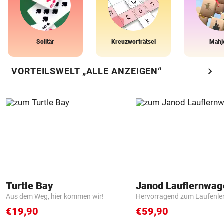
Solitär
Kreuzworträtsel
Mahj
chevron_right
VORTEILSWELT „ALLE ANZEIGEN“
Turtle Bay
Janod Lauflernwa
Aus dem Weg, hier kommen wir!
Hervorragend zum Laufenle
€19,90
€59,90