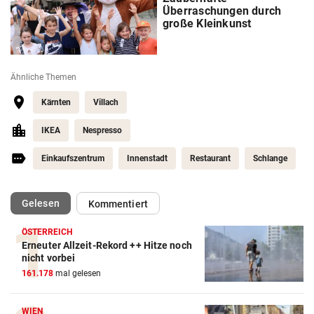
Überraschungen durch
große Kleinkunst
Ähnliche Themen
Kärnten
Villach
IKEA
Nespresso
Einkaufszentrum
Innenstadt
Restaurant
Schlange
(ausgewählt)
Gelesen
Kommentiert
ÖSTERREICH
Erneuter Allzeit-Rekord ++ Hitze noch
nicht vorbei
161.178
mal gelesen
WIEN