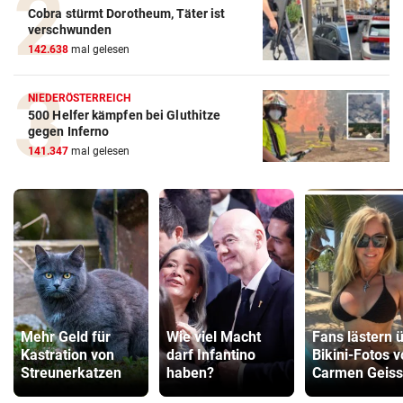
Cobra stürmt Dorotheum, Täter ist
verschwunden
142.638
mal gelesen
NIEDERÖSTERREICH
500 Helfer kämpfen bei Gluthitze
gegen Inferno
141.347
mal gelesen
Mehr Geld für
Wie viel Macht
Fans lästern 
Kastration von
darf Infantino
Bikini-Fotos 
Streunerkatzen
haben?
Carmen Geiss