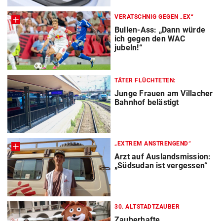
VERATSCHNIG GEGEN „EX“
Bullen-Ass: „Dann würde
ich gegen den WAC
jubeln!“
TÄTER FLÜCHTETEN:
Junge Frauen am Villacher
Bahnhof belästigt
„EXTREM ANSTRENGEND“
Arzt auf Auslandsmission:
„Südsudan ist vergessen“
30. ALTSTADTZAUBER
Zauberhafte