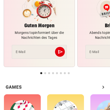
Guten Morgen
Br
Morgens topinformiert über die
Abends topin
Nachrichten des Tages
Nachrich
send
E-Mail
E-Mail
Abschicken
chevron_right
GAMES