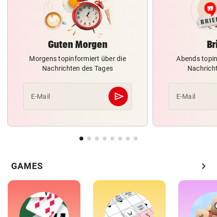
Guten Morgen
Br
Morgens topinformiert über die
Abends topin
Nachrichten des Tages
Nachrich
send
E-Mail
E-Mail
Abschicken
chevron_right
GAMES