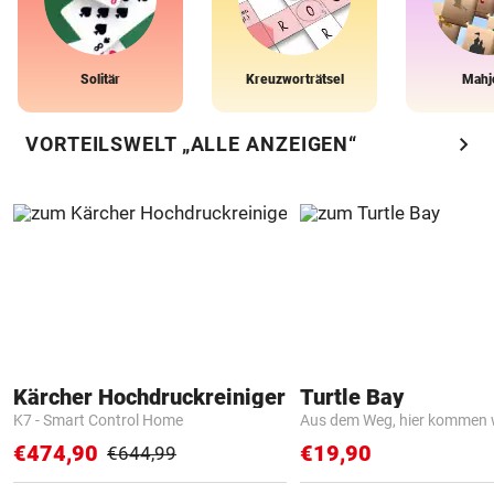
Solitär
Kreuzworträtsel
Mahj
chevron_right
VORTEILSWELT „ALLE ANZEIGEN“
Kärcher Hochdruckreiniger
Turtle Bay
K7 - Smart Control Home
Aus dem Weg, hier kommen w
€474,90
€19,90
€644,99