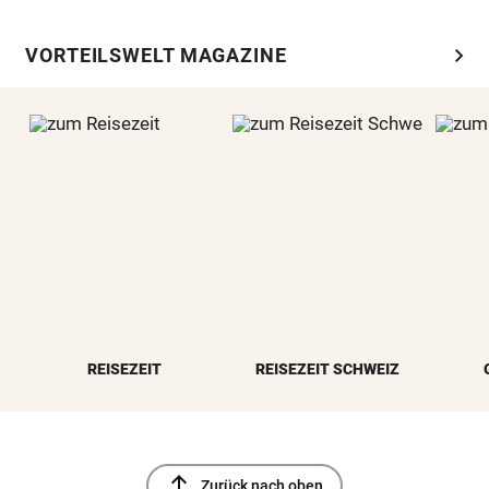
chevron_right
VORTEILSWELT MAGAZINE
REISEZEIT
REISEZEIT SCHWEIZ
north
Zurück nach oben