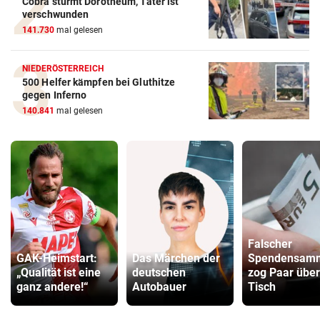
Cobra stürmt Dorotheum, Täter ist
verschwunden
141.730
mal gelesen
NIEDERÖSTERREICH
500 Helfer kämpfen bei Gluthitze
gegen Inferno
140.841
mal gelesen
Falscher
GAK-Heimstart:
Das Märchen der
Spendensamm
„Qualität ist eine
deutschen
zog Paar über
ganz andere!“
Autobauer
Tisch