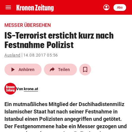
menu
account_circle
Navigation
Anmelden
Abo
close
Schließen
ein-/ausklappen
MESSER ÜBERSEHEN
Abonnieren
IS-Terrorist ersticht kurz nach
Festnahme Polizist
account_circle
arrow_right
Anmelden
Ausland
14.08.2017 05:56
pin_drop
arrow_right
Bundesland auswäh
Wien
play_arrow
Anhören
Teilen
bookmark
Merkliste
Von
krone.at
Suchbegriff
search
Ein mutmaßliches Mitglied der Dschihadistenmiliz
eingeben
Islamischer Staat hat nach seiner Festnahme in
Istanbul einen Polizisten angegriffen und getötet.
Der Festgenommene habe ein Messer gezogen und