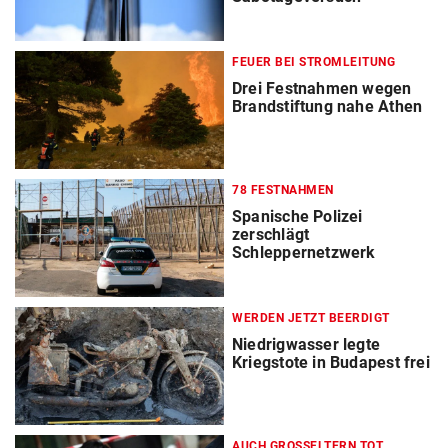
FEUER BEI STROMLEITUNG
Drei Festnahmen wegen
Brandstiftung nahe Athen
78 FESTNAHMEN
Spanische Polizei
zerschlägt
Schleppernetzwerk
WERDEN JETZT BEERDIGT
Niedrigwasser legte
Kriegstote in Budapest frei
AUCH GROSSELTERN TOT